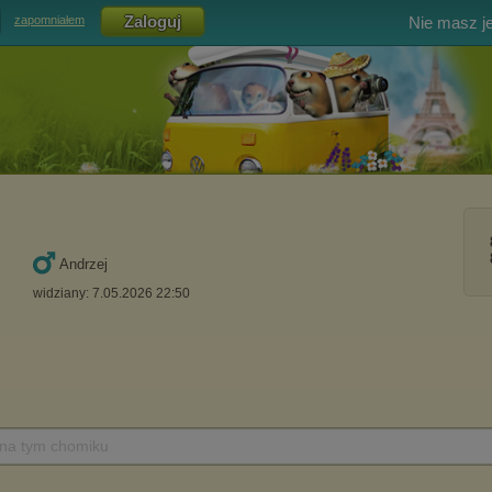
Nie masz j
zapomniałem
Andrzej
widziany: 7.05.2026 22:50
 na tym chomiku