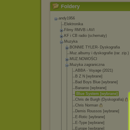
Foldery
andy1956
Elektronika
Filmy RMVB i AVI
KF i CB radio (schematy)
Muzyka
BONNIE TYLER- Dyskografia
Muz.albumy i dyskografie (rar. zip.)
MUZ.NOWOŚCI
Muzyka zagraniczna
ABBA - Voyage (2021)
B Z N [wybrane]
Bad Boys Blue [wybrane]
Banaroo [wybrane]
Blue System [wybrane]
Chris de Burgh (Dyskografi
a)
Chris Norman
Demis Roussos [wybrane]
E-Rotic [wybrane]
E-Type [wybrane]
Europe [wybrane]