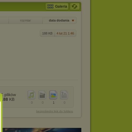
Galeria
rozmiar
data dodania
188 KB
4 lut 21 1:46
1
plików
188
KB
0
0
1
0
bezpośredni link do folderu