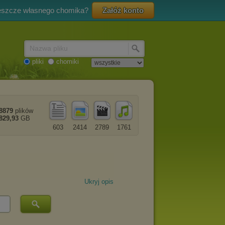
eszcze własnego chomika?
Załóż konto
Nazwa pliku
pliki
chomiki
8879
plików
829,93
GB
603
2414
2789
1761
Ukryj opis