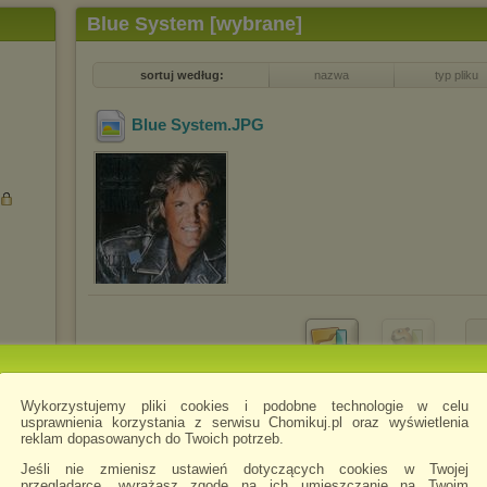
Blue System [wybrane]
sortuj według:
nazwa
typ pliku
Blue System
.JPG
Pobierz
Zachomikuj
folder
folder
Wykorzystujemy pliki cookies i podobne technologie w celu
usprawnienia korzystania z serwisu Chomikuj.pl oraz wyświetlenia
reklam dopasowanych do Twoich potrzeb.
Jeśli nie zmienisz ustawień dotyczących cookies w Twojej
przeglądarce, wyrażasz zgodę na ich umieszczanie na Twoim