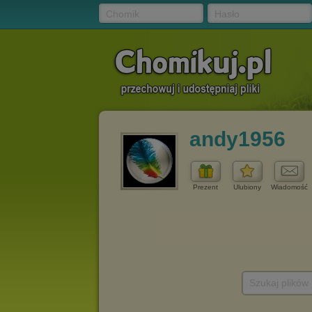
Chomik
Hasło
andy1956
Prezent
Ulubiony
Wiadomość
Szukaj plików