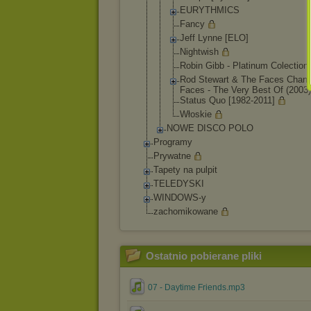
EURYTHMICS
Fancy
Jeff Lynne [ELO]
Nightwish
Robin Gibb - Platinum Colection
Rod Stewart & The Faces Chang
Faces - The Very Best Of (2003)
Status Quo [1982-2011]
Włoskie
NOWE DISCO POLO
Programy
Prywatne
Tapety na pulpit
TELEDYSKI
WINDOWS-y
zachomikowane
Ostatnio pobierane pliki
07 - Daytime Friends.mp3