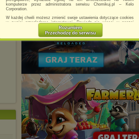
komputerze przez administratora serwisu Chomikuj.pl – Kelo
Corporation.
W każdej chwili możesz zmienić swoje ustawienia dotyczące cookies
w swojej przeglądarce internetowej. Dowiedz się więcej w naszej
Polityce Prywatności -
http://chomikuj.pl/PolitykaPrywatnosci.aspx
.
Rozumiem
 (2006)
Przechodzę do serwisu
Jednocześnie informujemy że zmiana ustawień przeglądarki może
ing
spowodować ograniczenie korzystania ze strony Chomikuj.pl.
W przypadku braku twojej zgody na akceptację cookies niestety
prosimy o opuszczenie serwisu chomikuj.pl.
Wykorzystanie plików cookies
przez
Zaufanych Partnerów
(dostosowanie reklam do Twoich potrzeb, analiza skuteczności działań
marketingowych).
Wyrażenie sprzeciwu spowoduje, że wyświetlana Ci reklama nie
będzie dopasowana do Twoich preferencji, a będzie to reklama
wyświetlona przypadkowo.
Istnieje możliwość zmiany ustawień przeglądarki internetowej w
sposób uniemożliwiający przechowywanie plików cookies na
urządzeniu końcowym. Można również usunąć pliki cookies,
dokonując odpowiednich zmian w ustawieniach przeglądarki
internetowej.
Pełną informację na ten temat znajdziesz pod adresem
http://chomikuj.pl/PolitykaPrywatnosci.aspx
.