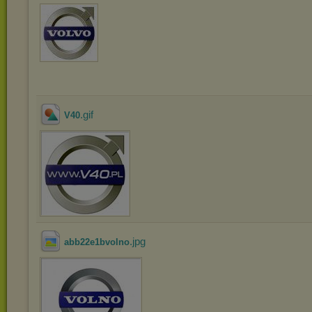
.gif
V40
.jpg
abb22e1bvolno