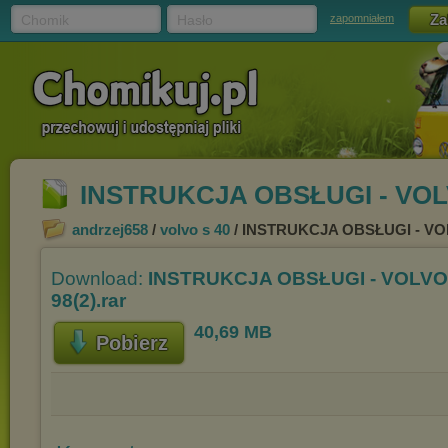
Chomik
Hasło
zapomniałem
INSTRUKCJA OBSŁUGI - VOLVO
andrzej658
/
volvo s 40
/ INSTRUKCJA OBSŁUGI - VOLV
Download:
INSTRUKCJA OBSŁUGI - VOLVO 
98(2).rar
40,69 MB
Pobierz