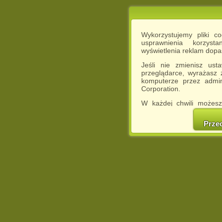
Wykorzystujemy pliki c
usprawnienia korzyst
wyświetlenia reklam dop
Jeśli nie zmienisz ust
przeglądarce, wyrażasz
komputerze przez admin
Corporation.
W każdej chwili możesz
cookies w swojej przeglą
w naszej Pol
Prze
http://chomikuj.pl/Polity
Jednocześnie informuje
może spowodować ogr
Chomikuj.pl.
W przypadku braku twojej
prosimy o opuszczenie se
Wykorzystanie plików c
(dostosowanie reklam do
działań marketingowych).