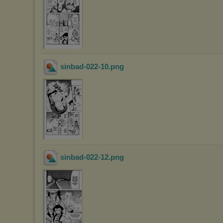
sinbad-022-10
.png
sinbad-022-12
.png