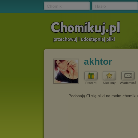
Chomik
Hasło
akhtor
Prezent
Ulubiony
Wiadomość