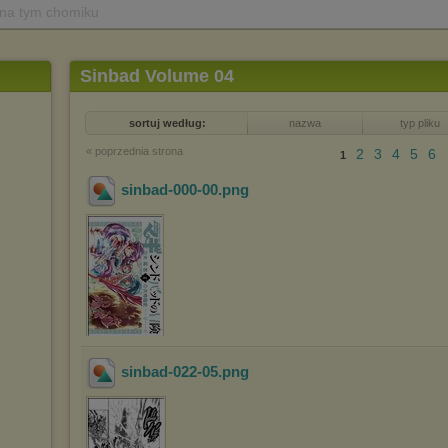
 na tym chomiku
Sinbad Volume 04
sortuj według:
nazwa
typ pliku
« poprzednia strona
2
3
4
5
6
1
sinbad-000-00
.png
sinbad-022-05
.png