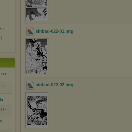
bu
sinbad-022-01
.png
]
Kubo
sinbad-022-02
.png
ubo
cbr
es -
bo