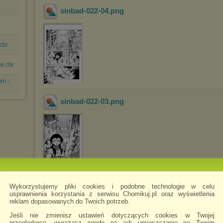
sinbad-022-04
.png
cbr
te.cbr
um -
sinbad-022-03
.png
Wykorzystujemy pliki cookies i podobne technologie w celu
sinbad-022-06
.png
usprawnienia korzystania z serwisu Chomikuj.pl oraz wyświetlenia
reklam dopasowanych do Twoich potrzeb.
Jeśli nie zmienisz ustawień dotyczących cookies w Twojej
przeglądarce, wyrażasz zgodę na ich umieszczanie na Twoim