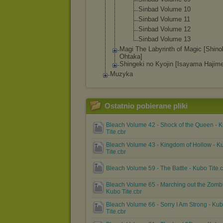
Sinbad Volume 10
Sinbad Volume 11
Sinbad Volume 12
Sinbad Volume 13
Magi The Labyrinth of Magic [Shino
Ohtaka]
Shingeki no Kyojin [Isayama Hajime
Muzyka
Ostatnio pobierane pliki
Bleach Volume 42 - Shock of the Queen - 
Tite.cbr
Bleach Volume 43 - Kingdom of Hollow - K
Tite.cbr
Bleach Volume 59 - The Battle - Kubo Tite.
Bleach Volume 65 - Marching out the Zombi
Kubo Tite.cbr
Bleach Volume 66 - Sorry I Am Strong - Ku
Tite.cbr