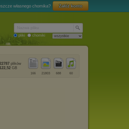
eszcze własnego chomika?
Załóż konto
Nazwa pliku
pliki
chomiki
22787
plików
122,52
GB
166
21803
688
60