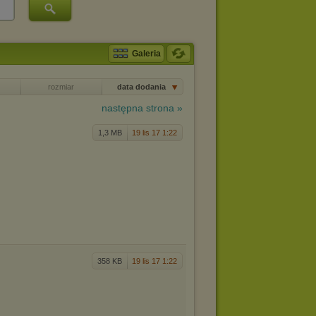
Galeria
rozmiar
data dodania
następna strona »
1,3 MB
19 lis 17 1:22
358 KB
19 lis 17 1:22