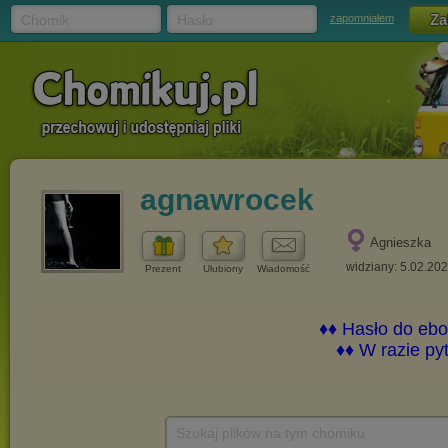
Chomik
Hasło
zapomniałem
agnawrocek
Agnieszka
widziany: 5.02.20
Prezent
Ulubiony
Wiadomość
Szukaj plików na tym chomiku