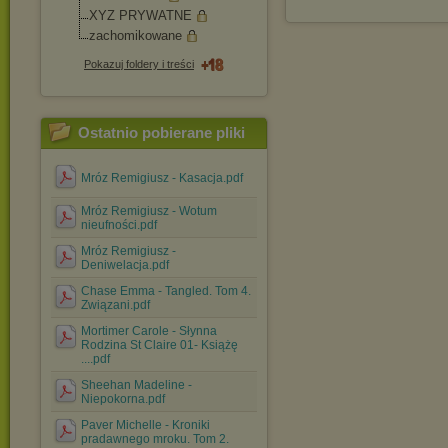
XYZ PRYWATNE
zachomikowane
Pokazuj foldery i treści
Ostatnio pobierane pliki
Mróz Remigiusz - Kasacja.pdf
Mróz Remigiusz - Wotum
nieufności.pdf
Mróz Remigiusz -
Deniwelacja.pdf
Chase Emma - Tangled. Tom 4.
Związani.pdf
Mortimer Carole - Słynna
Rodzina St Claire 01- Książę
....pdf
Sheehan Madeline -
Niepokorna.pdf
Paver Michelle - Kroniki
pradawnego mroku. Tom 2.