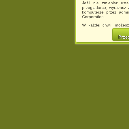
Jeśli nie zmienisz ust
przeglądarce, wyrażasz
komputerze przez admin
Corporation.
W każdej chwili możesz
cookies w swojej przeglą
w naszej Pol
Prze
http://chomikuj.pl/Polity
Jednocześnie informuje
może spowodować ogr
Chomikuj.pl.
W przypadku braku twojej
prosimy o opuszczenie se
Wykorzystanie plików c
(dostosowanie reklam do
działań marketingowych).
Wyrażenie sprzeciwu spo
będzie dopasowana do Tw
wyświetlona przypadkowo
Istnieje możliwość zmian
sposób uniemożliwiając
urządzeniu końcowym. M
dokonując odpowiednich