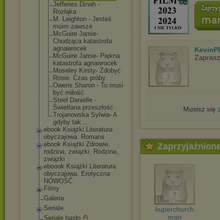
Jefferies Dinah -
Rozłąka
M. Leighton - Jesteś
moim zawsze
McGuire Jamie-
Chodząca katastrofa
agnawrocek
KevinP
McGuire Jamie- Piękna
Zapras
katastrofa agnawrocek
Moseley Kirsty- Zdobyć
Rosie. Czas próby
Owens Sharon - To musi
być miłość
Steel Danielle -
Świetlana przeszłość
Musisz się
Trojanowska Sylwia- A
gdyby tak…
ebook Książki Literatura
obyczajowa. Romans
ebook Książki Zdrowie,
Zaprzyjaźnion
rodzina, związki. Rodzina,
związki
eboook Książki Literatura
obyczajowa. Erotyczna
NOWOŚĆ
Filmy
Galeria
Seriale
kuperchurch
man
Seriale hasło