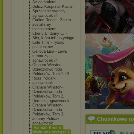
Aż do śmierci
Bulicz-Kasprza
k Kasia -
Sprzeczne sygnały
agnawrocek
Carlino Renee - Zanim
zostaliśmy
nieznajomymi
Cherry Brittainy C. -
Siła, która ich przyciąga
Cole Tillie - Tysiąc
pocałunków
Genova Lisa - Lewa
strona życia
agnawrocek
Graham Winston-
Dziedzictwo rodu
Poldarków. Tom 1. 01 -
Ross Poldark
agnawrocek
Graham Winston-
Dziedzictwo rodu
Poldarków. Tom 2.
Demelza agnawrocek
Graham Winston-
Dziedzictwo rodu
Poldarków. Tom 3.
Chomikowe r
Jeremy Poldark
agnawrocek
Hannah Kristin -
Wyśnione szczęscie
marxiu