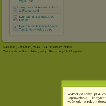
Wędr....pdf
Terry Teri - Zresetowana. Tom
2. Rozdarta.pdf
Lynn Sandi - Na zawsze 02
Ona.pdf
Lynn Sandi - Miłość milionera.
Tom 2. Kiedy jesteś p....pdf
Main page
Contact us
Media
Help
Publishers Platform
Terms and conditions
Privacy policy
Report copyright infringement
Wykorzystujemy pliki c
usprawnienia korzyst
wyświetlenia reklam dop