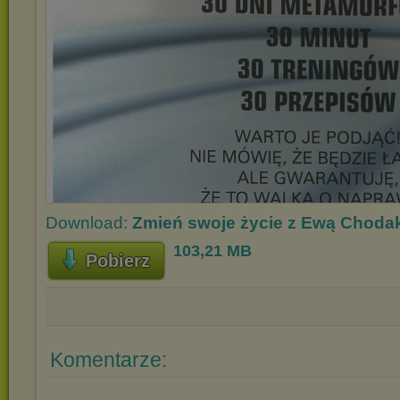
Download:
Zmień swoje życie z Ewą Choda
103,21 MB
Pobierz
Komentarze: