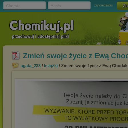
Chomik
Hasło
zapomniałem
Zmień swoje życie z Ewą Cho
agata_233
/
książki
/ Zmień swoje życie z Ewą Choda