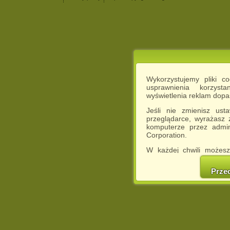
Wykorzystujemy pliki c
usprawnienia korzyst
wyświetlenia reklam dop
Jeśli nie zmienisz ust
przeglądarce, wyrażasz
komputerze przez admin
Corporation.
W każdej chwili możesz
cookies w swojej przeglą
w naszej Pol
Prze
http://chomikuj.pl/Polity
Jednocześnie informuje
może spowodować ogr
Chomikuj.pl.
W przypadku braku twojej
prosimy o opuszczenie se