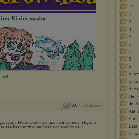
10
2
3
4
5
6
7
8
9
auto
.pdf
balo
dobie
Helik
Jeżd
0.0
/
5
(
0
głosów)
Kat. 
Kos
ężczyzn), która sprawi, że jazda samochodem będzie
Lata
 zawsze bezpiecznie będziesz docierać do celu
Leka