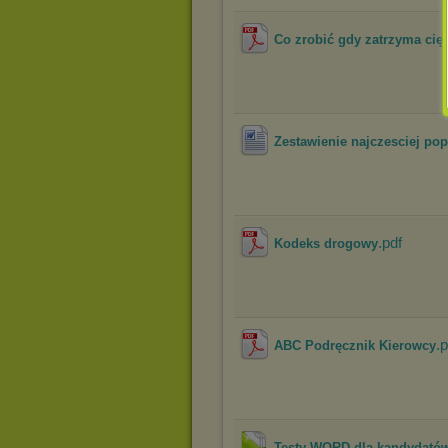
Co zrobić gdy zatrzyma cię 
Zestawienie najczesciej po
.pdf
Kodeks drogowy
.p
ABC Podręcznik Kierowcy
Testy WORD dla kandydatów