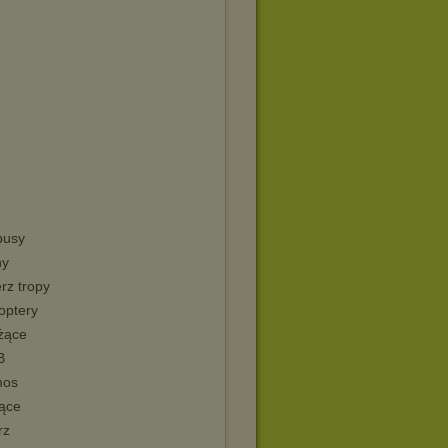
busy
ny
rz tropy
optery
żące
B
mos
jące
rz