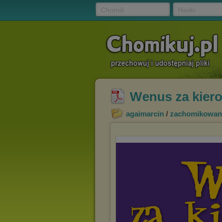
Chomik
Hasło
Wenus za kier
agaimarcin
/
zachomikowan