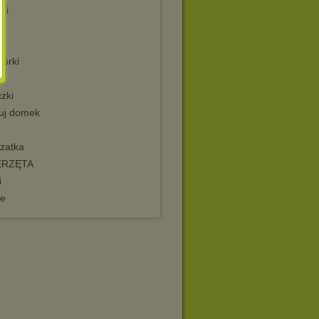
ki
ki
iórki
zki
uj domek
rzatka
ERZĘTA
i
ie