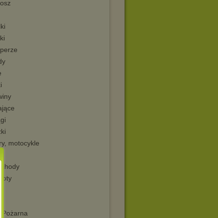
nosz
ki
ki
operze
dy
e
i
winy
ające
gi
ki
ry, motocykle
chody
loty
e
i
ż Pożarna