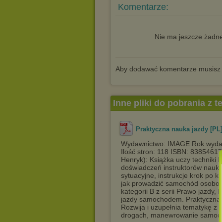
Komentarze:
Nie ma jeszcze żadne
Aby dodawać komentarze musisz
Inne pliki do pobrania z 
Praktyczna nauka jazdy [PL
Wydawnictwo: IMAGE Rok wydan
Ilość stron: 118 ISBN: 8385461
Henryk): Książka uczy techniki 
doświadczeń instruktorów nauki j
sytuacyjne, instrukcje krok po k
jak prowadzić samochód osobowy
kategorii B z serii Prawo jazdy,
jazdy samochodem. Praktyczna 
Rozwija i uzupełnia tematykę z
drogach, manewrowanie samoch