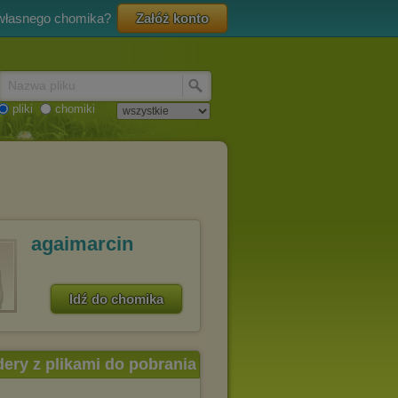
 własnego chomika?
Załóż konto
Nazwa pliku
pliki
chomiki
agaimarcin
Idź do chomika
dery z plikami do pobrania