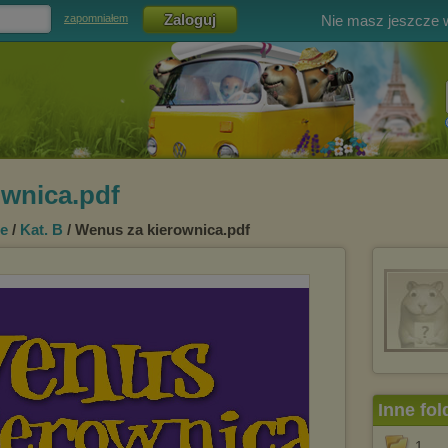
Nie masz jeszcze
zapomniałem
ownica.pdf
e
/
Kat. B
/ Wenus za kierownica.pdf
Inne fol
1