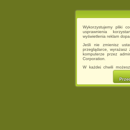
Wykorzystujemy pliki c
usprawnienia korzyst
wyświetlenia reklam dop
Jeśli nie zmienisz ust
przeglądarce, wyrażasz
komputerze przez admin
Corporation.
W każdej chwili możesz
cookies w swojej przeglą
w naszej Pol
Prze
http://chomikuj.pl/Polity
Jednocześnie informuje
może spowodować ogr
Chomikuj.pl.
W przypadku braku twojej
prosimy o opuszczenie se
Wykorzystanie plików c
(dostosowanie reklam do
działań marketingowych).