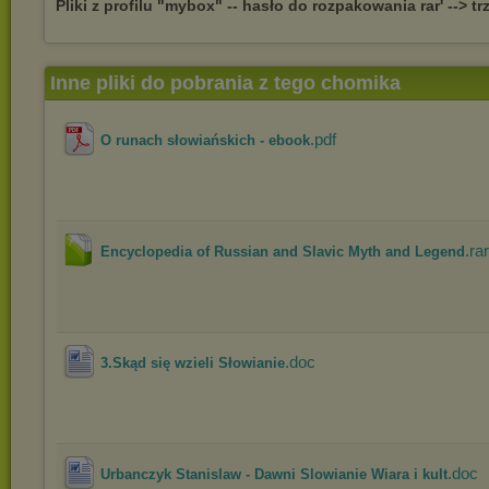
Pliki z profilu "mybox" -- hasło do rozpakowania rar' --> trz
Inne pliki do pobrania z tego chomika
.pdf
O runach słowiańskich - ebook
.rar
Encyclopedia of Russian and Slavic Myth and Legend
.doc
3.Skąd się wzieli Słowianie
.doc
Urbanczyk Stanislaw - Dawni Slowianie Wiara i kult