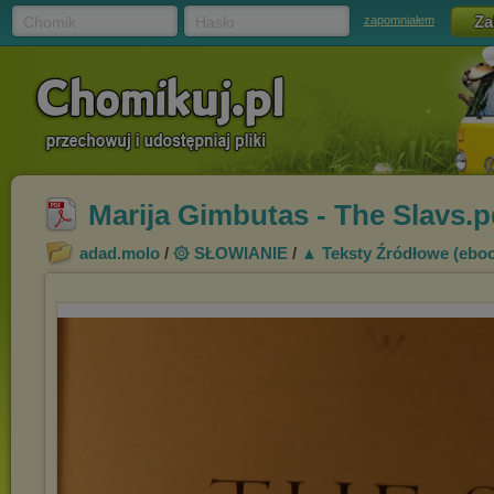
Chomik
Hasło
zapomniałem
Marija Gimbutas - The Slavs.p
adad.molo
/
۞ SŁOWIANIE
/
▲ Teksty Źródłowe (eboo