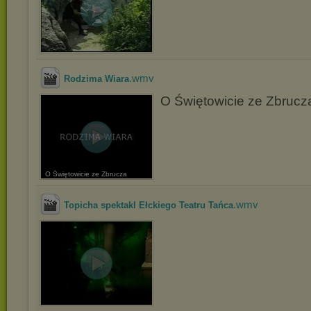
.wmv
Rodzima Wiara
O Świętowicie ze Zbrucz
O Świętowicie ze Zbrucza
.wmv
Topicha spektakl Ełckiego Teatru Tańca