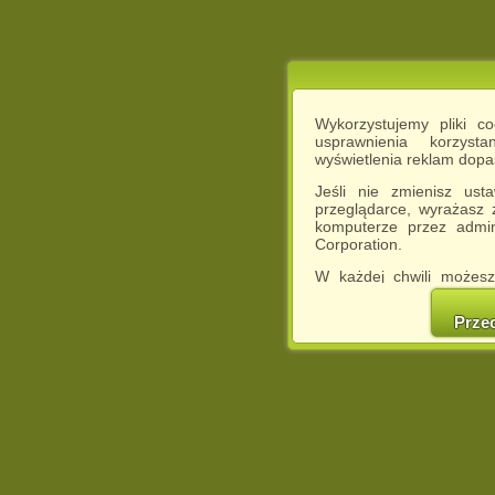
Wykorzystujemy pliki c
usprawnienia korzyst
wyświetlenia reklam dop
Jeśli nie zmienisz ust
przeglądarce, wyrażasz
komputerze przez admin
Corporation.
W każdej chwili możesz
cookies w swojej przeglą
w naszej Pol
Prze
http://chomikuj.pl/Polity
Jednocześnie informuje
może spowodować ogr
Chomikuj.pl.
W przypadku braku twojej
prosimy o opuszczenie se
Wykorzystanie plików c