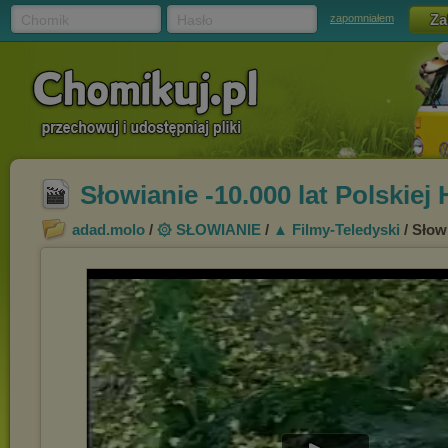
Chomik
Hasło
zapomniałem
Słowianie -10.000 lat Polskiej
adad.molo
/
۞ SŁOWIANIE
/
▲ Filmy-Teledyski
/ Słow