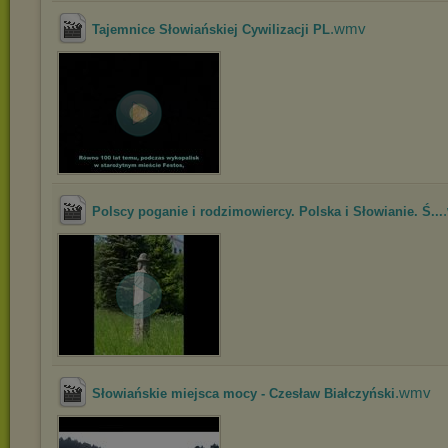
.wmv
Tajemnice Słowiańskiej Cywilizacji PL
Polscy poganie i rodzimowiercy. Polska i Słowianie. Ś...
.wmv
Słowiańskie miejsca mocy - Czesław Białczyński