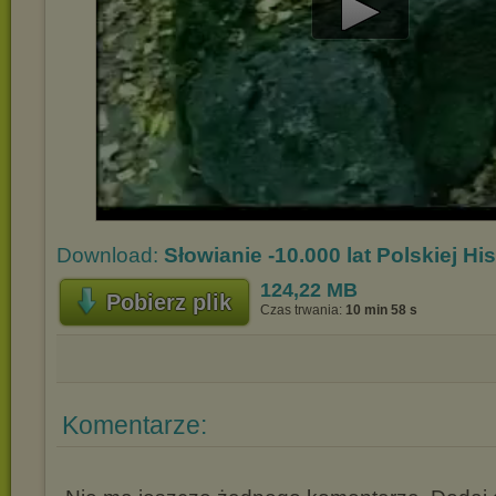
Play
Video
Download:
Słowianie -10.000 lat Polskiej Hi
124,22 MB
Pobierz plik
Czas trwania:
10 min 58 s
Komentarze: