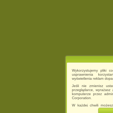
Wykorzystujemy pliki c
usprawnienia korzyst
wyświetlenia reklam dop
Jeśli nie zmienisz ust
przeglądarce, wyrażasz
komputerze przez admin
Corporation.
W każdej chwili możesz
cookies w swojej przeglą