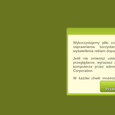
Wykorzystujemy pliki c
usprawnienia korzyst
wyświetlenia reklam dop
Jeśli nie zmienisz ust
przeglądarce, wyrażasz
komputerze przez admin
Corporation.
W każdej chwili możesz
cookies w swojej przeglą
w naszej Pol
Prze
http://chomikuj.pl/Polity
Jednocześnie informuje
może spowodować ogr
Chomikuj.pl.
W przypadku braku twojej