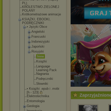
PL)
KRÓLESTWO ZIELONEJ
POLANY
Krótkometrażowe animacje
KSIĄŻKI, EBOOKI,
PODRĘCZNIKI
• Języki Obce
Angielski
Francuski
Indonezyjsk
i
Japoński
Rosyjski
Inne
Książki
Language
Learning Pack
Nagrania
Podręczn
iki
Słowniki
• Książki .epub i .mobi
[h - 123]
Zaprzyjaźnion
Elektrotechnik
a
Entomologia
Geologia
Inwestycje