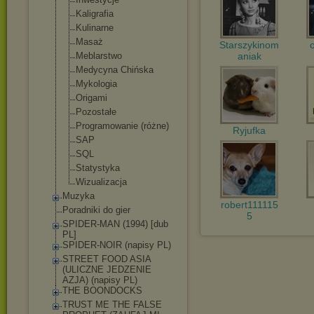
Kaligrafia
Kulinarne
Masaż
Starszykinom
Meblarstwo
aniak
Medycyna Chińska
Mykologia
Origami
Pozostałe
Programowanie (różne)
Ryjufka
SAP
SQL
Statystyka
Wizualizacja
Muzyka
robert111115
Poradniki do gier
5
SPIDER-MAN (1994) [dub
PL]
SPIDER-NOIR (napisy PL)
STREET FOOD ASIA
(ULICZNE JEDZENIE
AZJA) (napisy PL)
THE BOONDOCKS
TRUST ME THE FALSE