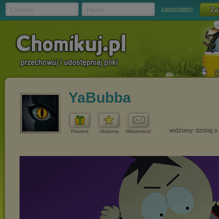
Chomik
Hasło
zapomniałem
YaBubba
widziany: dzisiaj o
Prezent
Ulubiony
Wiadomość