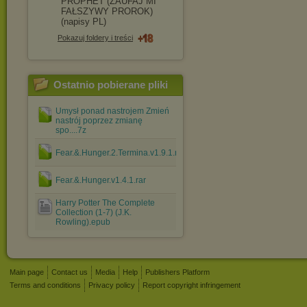
PROPHET (ZAUFAJ MI
FAŁSZYWY PROROK)
(napisy PL)
Pokazuj foldery i treści
Ostatnio pobierane pliki
Umysł ponad nastrojem Zmień
nastrój poprzez zmianę
spo....7z
Fear.&.Hunger.2.Termina.v1.9.1.rar
Fear.&.Hunger.v1.4.1.rar
Harry Potter The Complete
Collection (1-7) (J.K.
Rowling).epub
Main page
Contact us
Media
Help
Publishers Platform
Terms and conditions
Privacy policy
Report copyright infringement