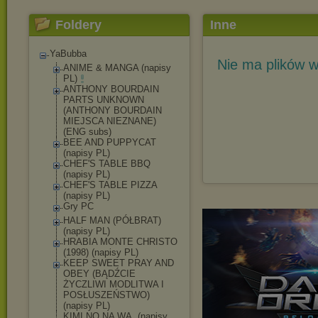
Foldery
Inne
YaBubba
Nie ma plików w
ANIME & MANGA (napisy
PL)
ANTHONY BOURDAIN
PARTS UNKNOWN
(ANTHONY BOURDAIN
MIEJSCA NIEZNANE)
(ENG subs)
BEE AND PUPPYCAT
(napisy PL)
CHEF'S TABLE BBQ
(napisy PL)
CHEF'S TABLE PIZZA
(napisy PL)
Gry PC
HALF MAN (PÓŁBRAT)
(napisy PL)
HRABIA MONTE CHRISTO
(1998) (napisy PL)
KEEP SWEET PRAY AND
OBEY (BĄDŹCIE
ŻYCZLIWI MODLITWA I
POSŁUSZEŃSTWO)
(napisy PL)
KIMI NO NA WA. (napisy