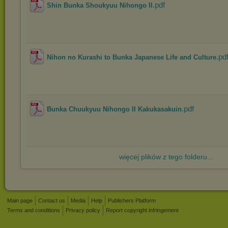
.pdf
Shin Bunka Shoukyuu Nihongo II
.pd
Nihon no Kurashi to Bunka Japanese Life and Culture
.pdf
Bunka Chuukyuu Nihongo II Kakukasakuin
więcej plików z tego folderu...
Main page
Contact us
Media
Help
Publishers Platform
Terms and conditions
Privacy policy
Report copyright infringement