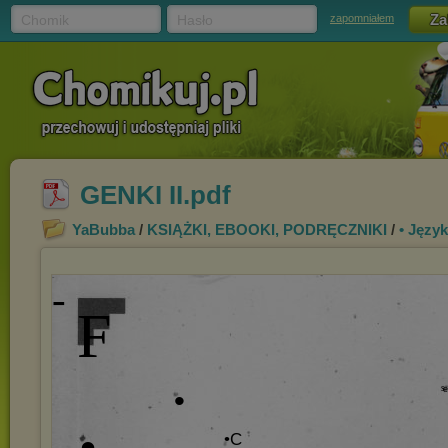
Chomik
Hasło
zapomniałem
GENKI II.pdf
YaBubba
/
KSIĄŻKI, EBOOKI, PODRĘCZNIKI
/
• Języ