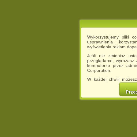
Wykorzystujemy pliki c
usprawnienia korzyst
wyświetlenia reklam dop
Jeśli nie zmienisz ust
przeglądarce, wyrażasz
komputerze przez admin
Corporation.
W każdej chwili możesz
cookies w swojej przeglą
w naszej Pol
Prze
http://chomikuj.pl/Polity
Jednocześnie informuje
może spowodować ogr
Chomikuj.pl.
W przypadku braku twojej
prosimy o opuszczenie se
Wykorzystanie plików c