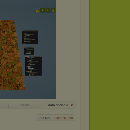
rozmiar
data dodania
73,8 MB
5 cze 26 9:59