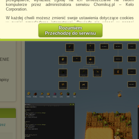
komputerze przez administratora serwisu Chomikuj.pl – Kelo
Corporation.
W każdej chwili możesz zmienić swoje ustawienia dotyczące cookies
w swojej przeglądarce internetowej. Dowiedz się więcej w naszej
Polityce Prywatności -
http://chomikuj.pl/PolitykaPrywatnosci.aspx
.
Rozumiem
Przechodzę do serwisu
Jednocześnie informujemy że zmiana ustawień przeglądarki może
spowodować ograniczenie korzystania ze strony Chomikuj.pl.
W przypadku braku twojej zgody na akceptację cookies niestety
prosimy o opuszczenie serwisu chomikuj.pl.
ENIE
Wykorzystanie plików cookies
przez
Zaufanych Partnerów
(dostosowanie reklam do Twoich potrzeb, analiza skuteczności działań
marketingowych).
pisy
Wyrażenie sprzeciwu spowoduje, że wyświetlana Ci reklama nie
będzie dopasowana do Twoich preferencji, a będzie to reklama
wyświetlona przypadkowo.
Istnieje możliwość zmiany ustawień przeglądarki internetowej w
sposób uniemożliwiający przechowywanie plików cookies na
urządzeniu końcowym. Można również usunąć pliki cookies,
dokonując odpowiednich zmian w ustawieniach przeglądarki
internetowej.
rzez
Pełną informację na ten temat znajdziesz pod adresem
http://chomikuj.pl/PolitykaPrywatnosci.aspx
.