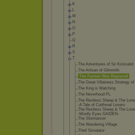
K
L
M
N
O
P
Q
R
S
T
The Adventures of Sir Kicksalot
The Artisan of Glimmith
The Farmer Was Replaced
The Great Villainess Strategy of 
The King is Watching
The Neverhood PL
The Restless Sheep & The Lone
-A Tale of Cutthroat Lovers-
The Restless Sheep & The Lone
-Woolly Eyes GAIDEN-
The Slormancer
The Wandering Village
Thief Simulator