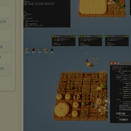
(J.K.
df
w
ht-
e