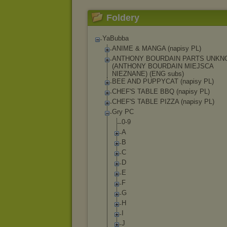
Foldery
YaBubba
ANIME & MANGA (napisy PL)
ANTHONY BOURDAIN PARTS UNK
(ANTHONY BOURDAIN MIEJSCA
NIEZNANE) (ENG subs)
BEE AND PUPPYCAT (napisy PL)
CHEF'S TABLE BBQ (napisy PL)
CHEF'S TABLE PIZZA (napisy PL)
Gry PC
0-9
A
B
C
D
E
F
G
H
I
J