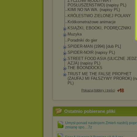
ŻYCZLIWI MODLITWA I
POSŁUSZEŃSTWO) (napisy PL)
KIMI NO NA WA. (napisy PL)
KRÓLESTWO ZIELONEJ POLANY
Krótkometrażowe animacje
KSIĄŻKI, EBOOKI, PODRĘCZNIKI
Muzyka
Poradniki do gier
SPIDER-MAN (1994) [dub PL]
SPIDER-NOIR (napisy PL)
STREET FOOD ASIA (ULICZNE JEDZ
AZJA) (napisy PL)
THE BOONDOCKS
TRUST ME THE FALSE PROPHET
(ZAUFAJ MI FAŁSZYWY PROROK) (na
PL)
Pokazuj foldery i treści
Ostatnio pobierane pliki
Umysł ponad nastrojem Zmień nastrój pop
zmianę spo....7z