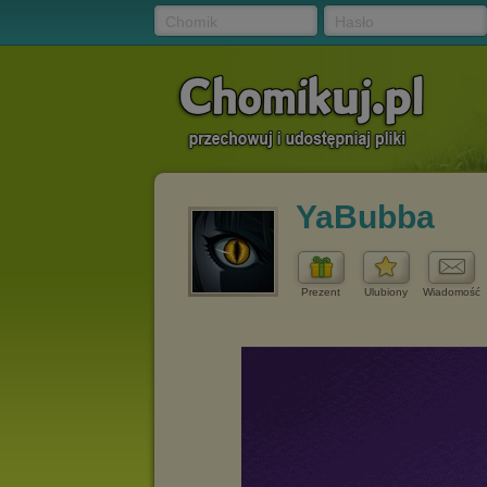
Chomik
Hasło
YaBubba
Prezent
Ulubiony
Wiadomość