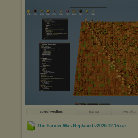
sortuj według:
nazwa
typ pliku
The.Farmer.Was.Replaced.v2025.12.15
.rar