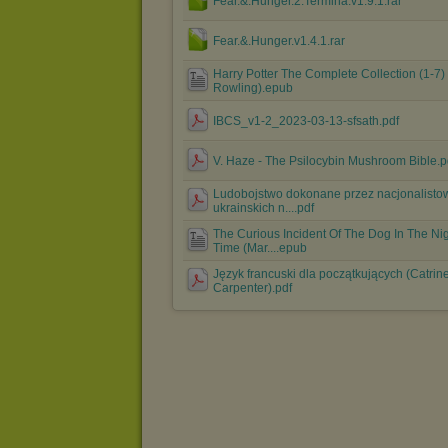
Fear.&.Hunger.2.Termina.v1.9.1.rar
Fear.&.Hunger.v1.4.1.rar
Harry Potter The Complete Collection (1-7) 
Rowling).epub
IBCS_v1-2_2023-03-13-sfsath.pdf
V. Haze - The Psilocybin Mushroom Bible.p
Ludobojstwo dokonane przez nacjonalisto
ukrainskich n....pdf
The Curious Incident Of The Dog In The Nig
Time (Mar....epub
Język francuski dla początkujących (Catrin
Carpenter).pdf