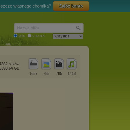
eszcze własnego chomika?
Załóż konto
Nazwa pliku
pliki
chomiki
7862
plików
6393,64
GB
1657
785
795
1418