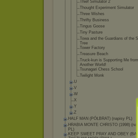
Thief Simulator 2
Thought Experiment Simulator
Three Wishes
Thrifty Business
Tingus Goose
Tiny Pasture
Towa and the Guardians of the 
Tree
Tower Factory
Treasure Beach
Truck-kun is Supporting Me fro
Another World!
Tsunagari Chess School
Twilight Monk
U
V
W
X
Y
Z
HALF MAN (PÓŁBRAT) (napisy PL)
HRABIA MONTE CHRISTO (1998) (nap
PL)
KEEP SWEET PRAY AND OBEY (BĄ