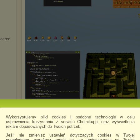
Sacred
m
Wykorzystujemy pliki cookies i podobne technologie w celu
usprawnienia korzystania z serwisu Chomikuj.pl oraz wyświetlenia
isy
reklam dopasowanych do Twoich potrzeb.
Jeśli nie zmienisz ustawień dotyczących cookies w Twojej
DŹCIE
przeglądarce, wyrażasz zgodę na ich umieszczanie na Twoim