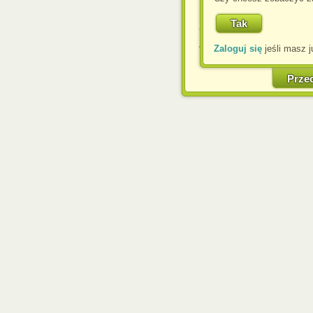
przeglądarce, wyrażasz
komputerze przez admin
Corporation.
Zaloguj się
jeśli masz j
W każdej chwili możesz
cookies w swojej przeglą
w naszej Pol
Prze
http://chomikuj.pl/Polity
Jednocześnie informuje
może spowodować ogr
Chomikuj.pl.
W przypadku braku twojej
prosimy o opuszczenie se
Wykorzystanie plików c
(dostosowanie reklam do
działań marketingowych).
Wyrażenie sprzeciwu spo
będzie dopasowana do Tw
wyświetlona przypadkowo
Istnieje możliwość zmian
sposób uniemożliwiając
urządzeniu końcowym. M
dokonując odpowiednich
internetowej.