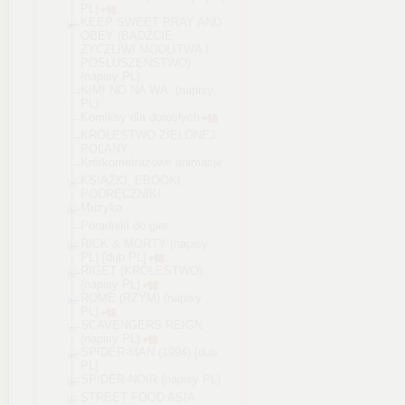
PL)
KEEP SWEET PRAY AND
OBEY (BĄDŹCIE
ŻYCZLIWI MODLITWA I
POSŁUSZEŃSTWO)
(napisy PL)
KIMI NO NA WA. (napisy
PL)
Komiksy dla dorosłych
KRÓLESTWO ZIELONEJ
POLANY
Krótkometrażowe animacje
KSIĄŻKI, EBOOKI,
PODRĘCZNIKI
Muzyka
Poradniki do gier
RICK & MORTY (napisy
PL) [dub PL]
RIGET (KRÓLESTWO)
(napisy PL)
ROME (RZYM) (napisy
PL)
SCAVENGERS REIGN
(napisy PL)
SPIDER-MAN (1994) [dub
PL]
SPIDER-NOIR (napisy PL)
STREET FOOD ASIA