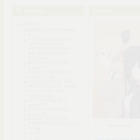
Foldery
Routes
YaBubba
ANIME & MANGA (napisy
PL)
ANTHONY BOURDAIN
PARTS UNKNOWN
(ANTHONY BOURDAIN
MIEJSCA NIEZNANE)
(ENG subs)
BEE AND PUPPYCAT
(napisy PL)
BOJACK HORSEMAN
(napisy PL)
CHAINSAW MAN - THE
MOVIE REZE ARC (napisy
PL; audio JP + ENG;
multisubs)
CHEF'S TABLE BBQ
(napisy PL)
CHEF'S TABLE PIZZA
(napisy PL)
DRAWN TOGETHER
(PRZERYSOWANI) (napisy
sortuj według:
PL)
Gry PC
0-9
route_map_kat