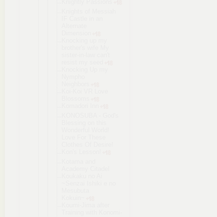
Knightly Passions
Knights of Messiah
IF Castle in an
Alternate
Dimension
Knocking up my
brother's wife My
sister-in-l
aw can't
resist my seed
Knocking Up my
Nympho
Neighbors
Koi-Koi VR Love
Blossoms
Komadori Inn
KONOSUBA - God's
Blessing on this
Wonderful World!
Love For These
Clothes Of Desire!
Kon's Lesson!
Kotama and
Academy Citadel
Koukaku no Ai
~Senzai Ishiki e no
Mesubuta
Kokuin~
Koumi-Jima after
Training with Konomi-