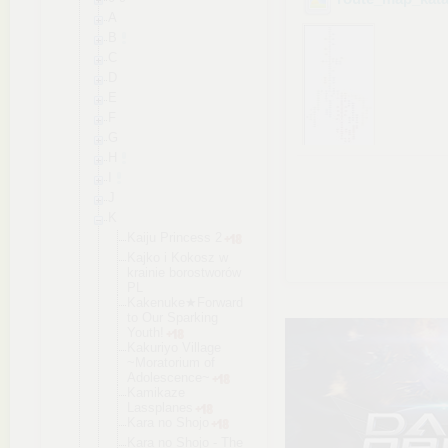
A
B
C
D
E
F
G
H
I
J
K
Kaiju Princess 2
Kajko i Kokosz w
krainie borostworów
PL
Kakenuke★Fo
rward
to Our Sparking
Youth!
Kakuriyo Village
~Moratorium of
Adolescence
~
Kamikaze
Lassplanes
Kara no Shojo
Kara no Shojo - The