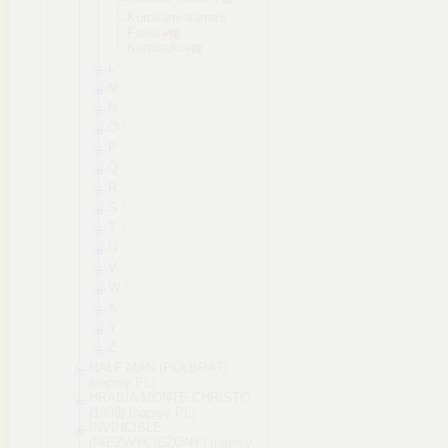
Kurokami-sa
ma's
Feast
Kurotsuki
L
M
N
O
P
Q
R
S
T
U
V
W
X
Y
Z
HALF MAN (PÓŁBRAT)
(napisy PL)
HRABIA MONTE CHRISTO
(1998) (napisy PL)
INVINCIBLE
(NIEZWYCIĘŻONY) (napisy