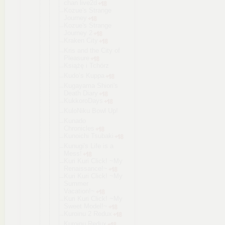
chan live2d
Kozue's Strange
Journey
Kozue's Strange
Journey 2
Kraken City
Kris and the City of
Pleasure
Książę i Tchórz
Kudo’s Kuppa
Kugayama Shiori's
Death Diary
KukkoroDays
KuloNiku Bowl Up!
Kunado
Chronicles
Kunoichi Tsubaki
Kunugi's Life is a
Mess!
Kuri Kuri Click! ~My
Renaissance
!~
Kuri Kuri Click! ~My
Summer
Vacation!~
Kuri Kuri Click! ~My
Sweet Model!~
Kuroinu 2 Redux
Kuroinu Redux