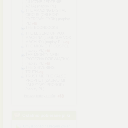
(ULICZNE JEDZENIE
AZJA) (napisy PL)
THE AMAZING DIGITAL
CIRCUS (OBŁĘDNY
CYFROWY CYRK) (napisy
PL)
THE BOONDOCKS
THE LEGEND OF VOX
MACHINA (LEGENDA VOX
MACHINY) (napisy PL)
THE MIDNIGHT GOSPEL
(napisy PL)
THE MIGHTY NEIN
(POTĘŻNA DZIEWIĄTKA)
(napisy PL)
THE SHIVERING
TRUTH
TRUST ME THE FALSE
PROPHET (ZAUFAJ MI
FAŁSZYWY PROROK)
(napisy PL)
Pokazuj foldery i treści
Ostatnio pobierane pliki
Umysł ponad nastrojem Zmień