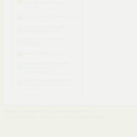
nastrój poprzez zmianę
spo....7z
Fear.&.Hunger.2.Termina.v1.9.1.rar
V. Haze - The Psilocybin
Mushroom Bible.pdf
IBCS_v1-2_2023-03-13-
sfsath.pdf
Fear.&.Hunger.v1.4.1.rar
Harry Potter The Complete
Collection (1-7) (J.K.
Rowling).epub
Ludobojstwo dokonane przez
nacjonalistow ukrainskich
n....pdf
Main page
Contact us
Media
Help
Publishers Platform
Terms and conditions
Privacy policy
Report copyright infringement