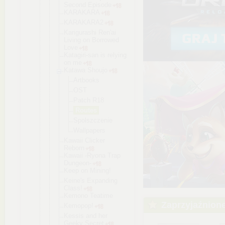
Second Episode
KARAKARA
KARAKARA2
Karigurashi Ren'ai
Living on Borrowed
Love
Katagiri-sa
n is relying
on me
Katawa Shoujo
Artbooks
OST
Patch R18
Routes
Spolszcz
enie
Wallpape
rs
Kawaii Clicker
Reborn
Kawaii -Ryona Trap
Dungeon-
Keep on Mining!
Keine's Expanding
Class!
Kemono Teatime
Zaprzyjaźnion
Kemopop!
Kessis and her
Geeky Secret