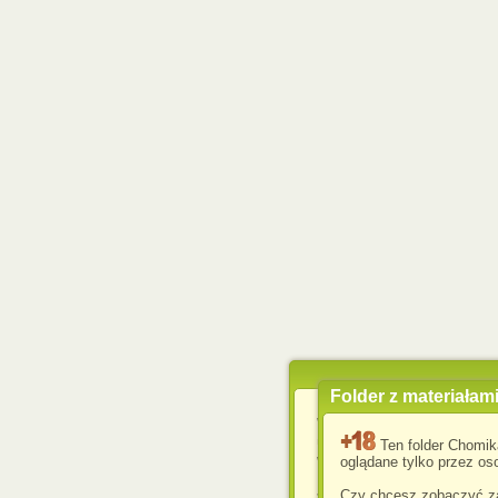
Folder z materiałam
Wykorzystujemy pliki c
usprawnienia korzyst
Ten folder Chomik
wyświetlenia reklam dop
oglądane tylko przez oso
Jeśli nie zmienisz ust
Czy chcesz zobaczyć za