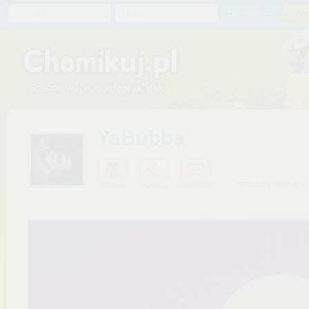
Chomik
Hasło
zapomniałem
YaBubba
widziany: dzisiaj o
Prezent
Ulubiony
Wiadomość