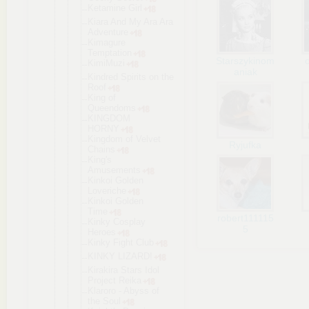
Ketamine Girl
Kiara And My Ara Ara
Adventure
Kimagure
Temptation
Starszykinom
KimiMuzi
aniak
Kindred Spirits on the
Roof
King of
Queendoms
KINGDOM
HORNY
Kingdom of Velvet
Ryjufka
Сhains
King's
Amusements
Kinkoi Golden
Loveriche
Kinkoi Golden
Time
robert111115
Kinky Cosplay
5
Heroes
Kinky Fight Club
KINKY LIZARD!
Kirakira Stars Idol
Project Reika
Klaroro - Abyss of
the Soul