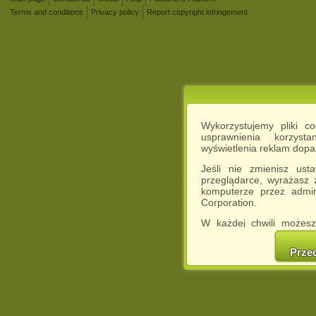
Terms and conditions
Privacy policy
Report copyright infringement
Wykorzystujemy pliki c
usprawnienia korzyst
wyświetlenia reklam dop
Jeśli nie zmienisz ust
przeglądarce, wyrażasz
komputerze przez admin
Corporation.
W każdej chwili możesz
cookies w swojej przeglą
w naszej Pol
Prze
http://chomikuj.pl/Polity
Jednocześnie informuje
może spowodować ogr
Chomikuj.pl.