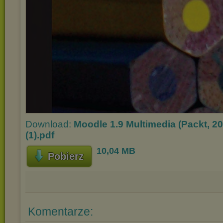
Download:
Moodle 1.9 Multimedia (Packt, 2
(1).pdf
10,04 MB
Pobierz
Komentarze: