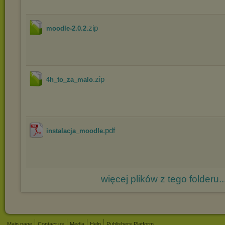
.zip
moodle-2.0.2
.zip
4h_to_za_malo
.pdf
instalacja_moodle
więcej plików z tego folderu..
Main page
Contact us
Media
Help
Publishers Platform