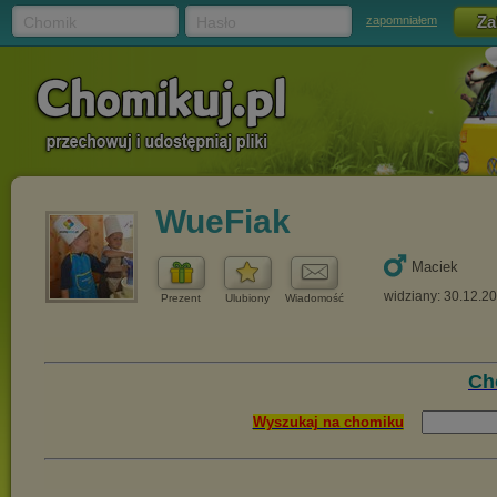
Chomik
Hasło
zapomniałem
WueFiak
Maciek
widziany: 30.12.2
Prezent
Ulubiony
Wiadomość