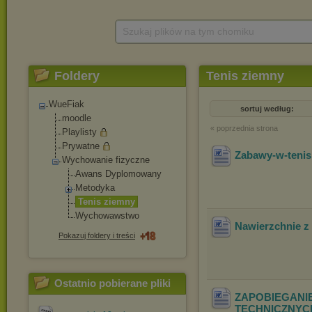
Szukaj plików na tym chomiku
Foldery
Tenis ziemny
WueFiak
sortuj według:
moodle
« poprzednia strona
Playlisty
Prywatne
Zabawy-w-tenis
Wychowanie fizyczne
Awans Dyplomowany
Metodyka
Tenis ziemny
Wychowawstwo
Nawierzchnie z 
Pokazuj foldery i treści
Ostatnio pobierane pliki
ZAPOBIEGANI
TECHNICZNYC