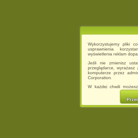
Wykorzystujemy pliki c
usprawnienia korzyst
wyświetlenia reklam dop
Jeśli nie zmienisz ust
przeglądarce, wyrażasz
komputerze przez admin
Corporation.
W każdej chwili możesz
cookies w swojej przeglą
w naszej Pol
Prze
http://chomikuj.pl/Polity
Jednocześnie informuje
może spowodować ogr
Chomikuj.pl.
W przypadku braku twojej
prosimy o opuszczenie se