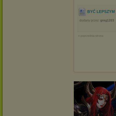
BYĆ LEPSZYM 
dodany przez:
greg1203
« poprzednia strona