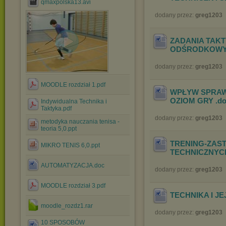
qmaxpolska13.avi
dodany przez:
greg1203
ZADANIA TAKT
ODŚRODKOW
dodany przez:
greg1203
MOODLE rozdział 1.pdf
WPŁYW SPRAWN
OZIOM GRY
.d
Indywidualna Technika i
Taktyka.pdf
dodany przez:
greg1203
metodyka nauczania tenisa -
teoria 5,0.ppt
TRENING-ZAS
MIKRO TENIS 6,0.ppt
TECHNICZNYC
AUTOMATYZACJA.doc
dodany przez:
greg1203
MOODLE rozdział 3.pdf
TECHNIKA I JE
moodle_rozdz1.rar
dodany przez:
greg1203
10 SPOSOBÓW