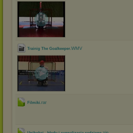
.WMV
Trainig The Goalkeeper
.rar
Filmiki
.zip
Unihokej - błędy i sygnalizacja sędziego