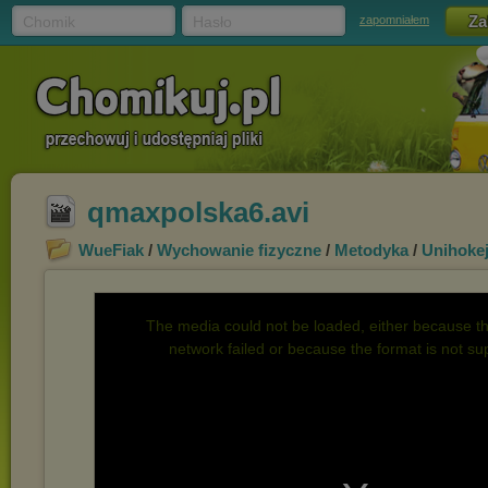
Chomik
Hasło
zapomniałem
qmaxpolska6.avi
WueFiak
/
Wychowanie fizyczne
/
Metodyka
/
Unihoke
The media could not be loaded, either because th
network failed or because the format is not su