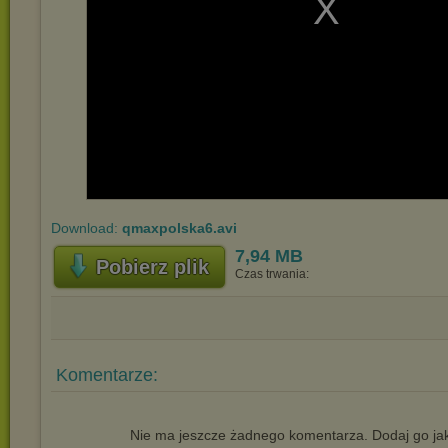
Download:
qmaxpolska6.avi
7,94 MB
Pobierz plik
Czas trwania:
Komentarze:
Nie ma jeszcze żadnego komentarza. Dodaj go jak