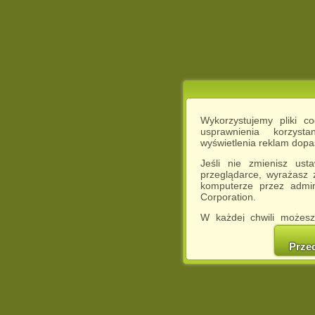
Wykorzystujemy pliki c
usprawnienia korzyst
wyświetlenia reklam dop
Jeśli nie zmienisz ust
przeglądarce, wyrażasz
komputerze przez admin
Corporation.
W każdej chwili możesz
cookies w swojej przeglą
w naszej Pol
Prze
http://chomikuj.pl/Polity
Jednocześnie informuje
może spowodować ogr
Chomikuj.pl.
W przypadku braku twojej