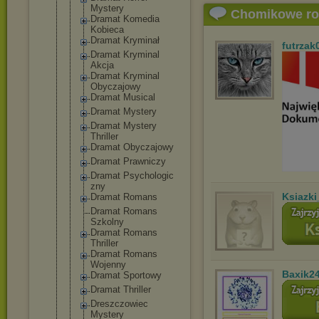
Mystery
Chomikowe r
Dramat Komedia
Kobieca
Dramat Kryminał
futrzak
Dramat Kryminal
Akcja
Dramat Kryminal
Obyczajowy
Dramat Musical
Dramat Mystery
Dramat Mystery
Thriller
Dramat Obyczajowy
Dramat Prawniczy
Dramat Psychologic
zny
Ksiazki
Dramat Romans
Dramat Romans
Szkolny
Dramat Romans
Thriller
Dramat Romans
Wojenny
Baxik2
Dramat Sportowy
Dramat Thriller
Dreszczowie
c
Mystery