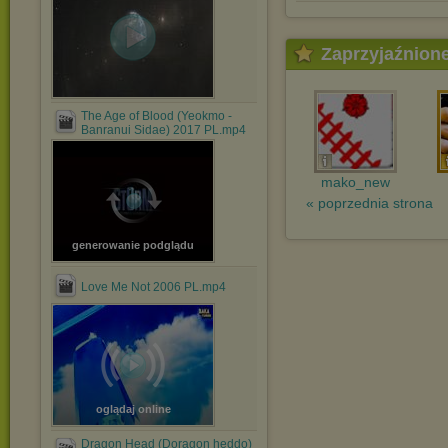
Zaprzyjaźnion
The Age of Blood (Yeokmo -
Banranui Sidae) 2017 PL.mp4
mako_new
« poprzednia strona
generowanie podglądu
Love Me Not 2006 PL.mp4
oglądaj online
Dragon Head (Doragon heddo)