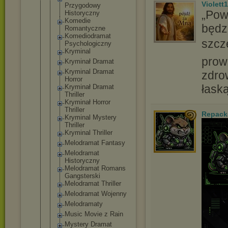
Violett
Przygodowy
„Pow
Historyczny
Komedie
będzi
Romantyczne
Komediodram
at
szcz
Psychologic
zny
Kryminal
prow
Kryminał Dramat
Kryminal Dramat
zdro
Horror
łask
Kryminał Dramat
Thriller
Kryminał Horror
Thriller
Repack
Kryminal Mystery
Thriller
Kryminal Thriller
Melodramat Fantasy
Melodramat
Historyczny
Melodramat Romans
Gangsterski
Melodramat Thriller
Melodramat Wojenny
Melodramaty
Music Movie z Rain
Mystery Dramat