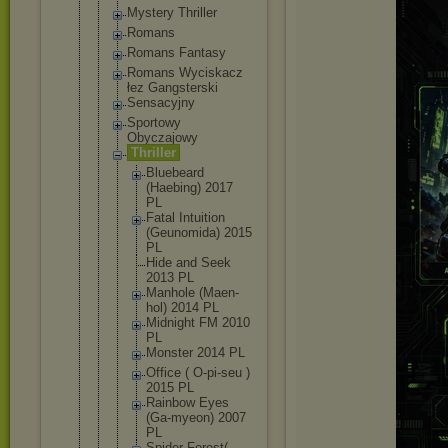
Mystery Thriller
Romans
Romans Fantasy
Romans Wyciskacz
łez Gangsterski
Sensacyjny
Sportowy
Obyczajowy
Thriller
Bluebear
d
(Haebing
) 2017
PL
Fatal Intuitio
n
(Geunomi
da) 2015
PL
Hide and Seek
2013 PL
Manhole (Maen-
ho
l) 2014 PL
Midnight FM 2010
PL
Monster 2014 PL
Office ( O-pi-seu )
2015 PL
Rainbow Eyes
(Ga-myeo
n) 2007
PL
Spider Forest(