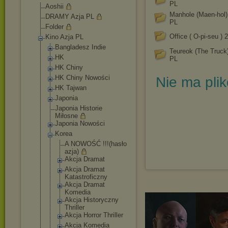
PL
Aoshii
Manhole (Maen-hol)
DRAMY Azja PL
PL
Folder
Office ( O-pi-seu )
Kino Azja PL
Bangladesz Indie
Teureok (The Truck
HK
PL
HK Chiny
HK Chiny Nowości
Nie ma pli
HK Tajwan
Japonia
Japonia Historie
Miłosne
Japonia Nowości
Korea
A NOWOŚĆ !!!(hasło
azja)
Akcja Dramat
Akcja Dramat
Katastrofic
zny
Akcja Dramat
Komedia
Akcja Historyczny
Thriller
Akcja Horror Thriller
Akcja Komedia