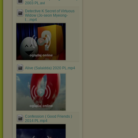
2003 PL.avi
Detective K Secret of Virtuous
Widow (Jo-seon Myeong-
t....mp4
oglądaj online
Alive (Salaidda) 2020 PL.mp4
oglądaj online
Confession ( Good Friends )
2014 PL.mp4