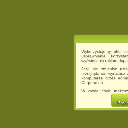
Wykorzystujemy pliki c
usprawnienia korzyst
wyświetlenia reklam dop
Jeśli nie zmienisz ust
przeglądarce, wyrażasz
komputerze przez admin
Corporation.
W każdej chwili możesz
cookies w swojej przeglą
w naszej Pol
Prze
http://chomikuj.pl/Polity
Jednocześnie informuje
może spowodować ogr
Chomikuj.pl.