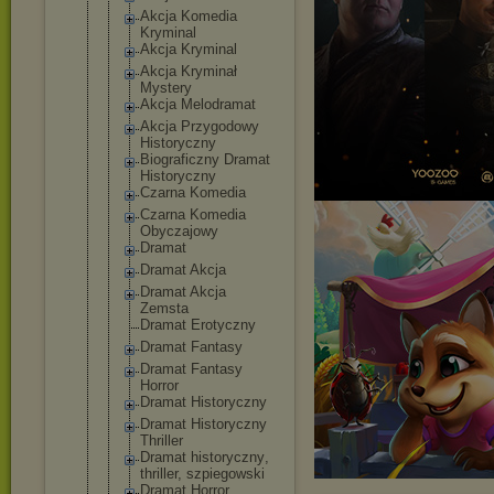
Akcja Komedia
Kryminal
Akcja Kryminal
Akcja Kryminał
Mystery
Akcja Melodramat
Akcja Przygodowy
Historyczny
Biograficzn
y Dramat
Historyczny
Czarna Komedia
Czarna Komedia
Obyczajowy
Dramat
Dramat Akcja
Dramat Akcja
Zemsta
Dramat Erotyczny
Dramat Fantasy
Dramat Fantasy
Horror
Dramat Historyczny
Dramat Historyczny
Thriller
Dramat historyczny
,
thriller, szpiegowski
Dramat Horror