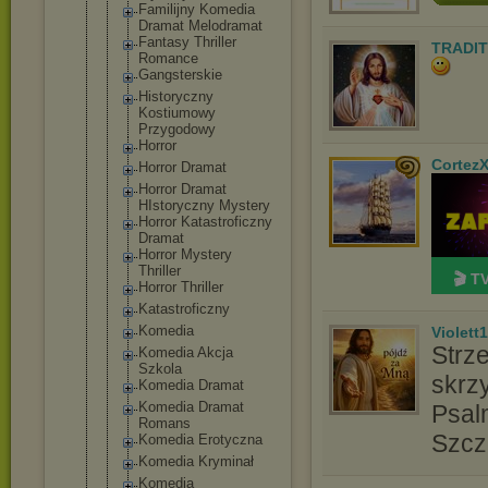
Familijny Komedia
Dramat Melodramat
Fantasy Thriller
TRADIT
Romance
Gangsterski
e
Historyczny
Kostiumowy
Przygodowy
Horror
Cortez
Horror Dramat
Horror Dramat
HIstoryczny Mystery
Horror Katastrofic
zny
Dramat
Horror Mystery
Thriller
🎬 T
Horror Thriller
Katastrofic
zny
Komedia
Violett
Strz
Komedia Akcja
Szkola
skrz
Komedia Dramat
Komedia Dramat
Psal
Romans
Szcz
Komedia Erotyczna
Komedia Kryminał
Komedia