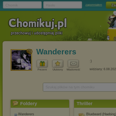
Chomik
Hasło
zapomniałem
Wanderers
:)
widziany: 6.08.20
Prezent
Ulubiony
Wiadomość
Szukaj plików na tym chomiku
Foldery
Thriller
Wanderers
Bluebeard (Haebing