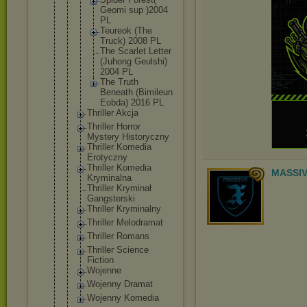
Geomi sup )2004
PL
Teureok (The
Truck) 2008 PL
The Scarlet Letter
(Juhong Geulshi)
2004 PL
The Truth
Beneath (Bimileu
n
Eobda) 2016 PL
Thriller Akcja
Thriller Horror
Mystery Historyczny
Thriller Komedia
Erotyczny
Thriller Komedia
MASSIV
Kryminalna
Thriller Kryminał
Gangsterski
Thriller Kryminalny
Thriller Melodramat
Thriller Romans
Thriller Science
Fiction
Wojenne
Wojenny Dramat
Wojenny Komedia