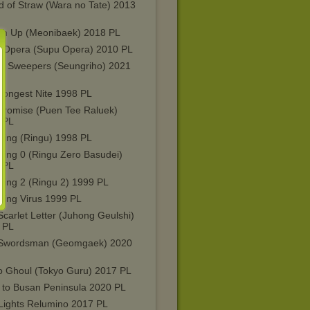
d of Straw (Wara no Tate) 2013
ch Up (Meonibaek) 2018 PL
 Opera (Supu Opera) 2010 PL
e Sweepers (Seungriho) 2021
Longest Nite 1998 PL
Promise (Puen Tee Raluek)
 PL
Ring (Ringu) 1998 PL
Ring 0 (Ringu Zero Basudei)
 PL
Ring 2 (Ringu 2) 1999 PL
Ring Virus 1999 PL
carlet Letter (Juhong Geulshi)
 PL
Swordsman (Geomgaek) 2020
o Ghoul (Tokyo Guru) 2017 PL
n to Busan Peninsula 2020 PL
Lights Relumino 2017 PL