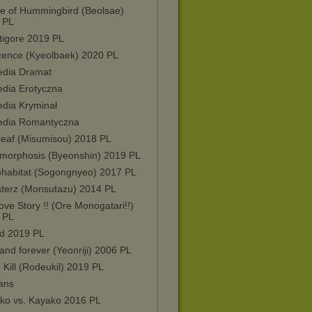
e of Hummingbird (Beolsae)
 PL
tigore 2019 PL
cence (Kyeolbaek) 2020 PL
dia Dramat
dia Erotyczna
dia Kryminał
dia Romantyczna
rleaf (Misumisou) 2018 PL
morphosis (Byeonshin) 2019 PL
ohabitat (Sogongnyeo) 2017 PL
terz (Monsutazu) 2014 PL
ve Story !! (Ore Monogatari!!)
 PL
ed 2019 PL
nd forever (Yeonriji) 2006 PL
Kill (Rodeukil) 2019 PL
ans
ko vs. Kayako 2016 PL