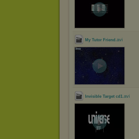
.avi
My Tutor Friend
.avi
Invisible Target cd1