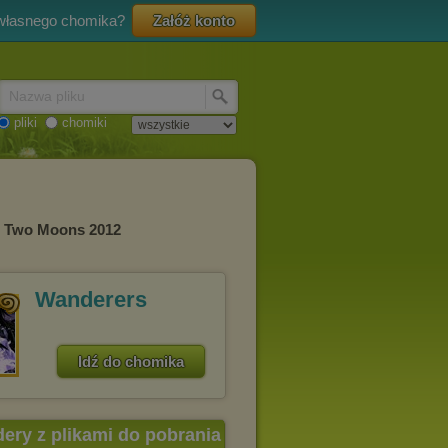
 własnego chomika?
Załóż konto
Nazwa pliku
pliki
chomiki
/ Two Moons 2012
Wanderers
Idź do chomika
dery z plikami do pobrania