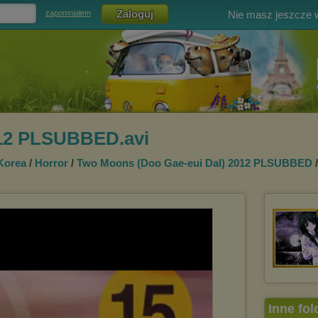
Nie masz jeszcze
zapomniałem
12 PLSUBBED.avi
Korea
/
Horror
/
Two Moons (Doo Gae-eui Dal) 2012 PLSUBBED
Inne fol