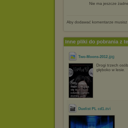
Nie ma jeszcze żadne
Aby dodawać komentarze musisz
Inne pliki do pobrania z 
.jpg
Two-Moons-2012
Drogi trzech osó
głęboko w lesie.
Drogi trzech
osób zbiegają
się w
odizolowanym
domku poło ...
.avi
Duelist PL cd1