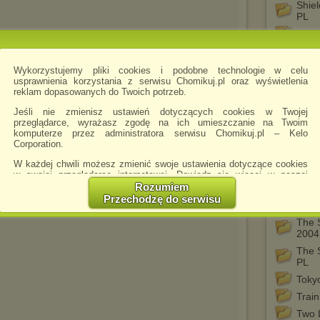
Shiel
PL
Snat
Soup
Spac
Wykorzystujemy pliki cookies i podobne technologie w celu
PL
.avi
usprawnienia korzystania z serwisu Chomikuj.pl oraz wyświetlenia
2
reklam dopasowanych do Twoich potrzeb.
The 
Jeśli nie zmienisz ustawień dotyczących cookies w Twojej
The 
przeglądarce, wyrażasz zgodę na ich umieszczanie na Twoim
2017
komputerze przez administratora serwisu Chomikuj.pl – Kelo
The 
Corporation.
The 
W każdej chwili możesz zmienić swoje ustawienia dotyczące cookies
2000
w swojej przeglądarce internetowej. Dowiedz się więcej w naszej
Polityce Prywatności -
http://chomikuj.pl/PolitykaPrywatnosci.aspx
.
Rozumiem
The 
Przechodzę do serwisu
The 
Jednocześnie informujemy że zmiana ustawień przeglądarki może
spowodować ograniczenie korzystania ze strony Chomikuj.pl.
The S
2004
W przypadku braku twojej zgody na akceptację cookies niestety
prosimy o opuszczenie serwisu chomikuj.pl.
The 
PL
Wykorzystanie plików cookies
przez
Zaufanych Partnerów
(dostosowanie reklam do Twoich potrzeb, analiza skuteczności działań
Toky
marketingowych).
Trai
Wyrażenie sprzeciwu spowoduje, że wyświetlana Ci reklama nie
Two 
będzie dopasowana do Twoich preferencji, a będzie to reklama