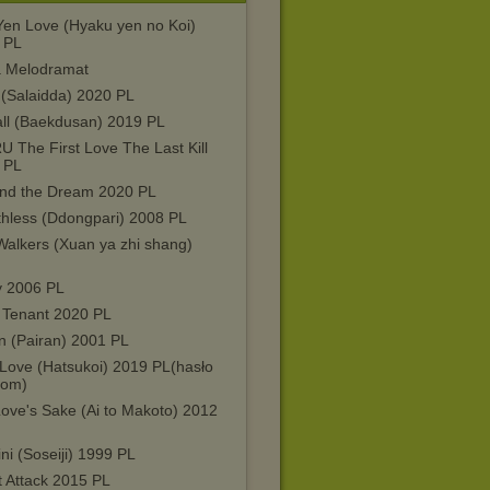
Yen Love (Hyaku yen no Koi)
 PL
a Melodramat
 (Salaidda) 2020 PL
all (Baekdusan) 2019 PL
 The First Love The Last Kill
 PL
nd the Dream 2020 PL
thless (Ddongpari) 2008 PL
 Walkers (Xuan ya zhi shang)
y 2006 PL
 Tenant 2020 PL
n (Pairan) 2001 PL
 Love (Hatsukoi) 2019 PL(hasło
dom)
Love's Sake (Ai to Makoto) 2012
i (Soseiji) 1999 PL
t Attack 2015 PL