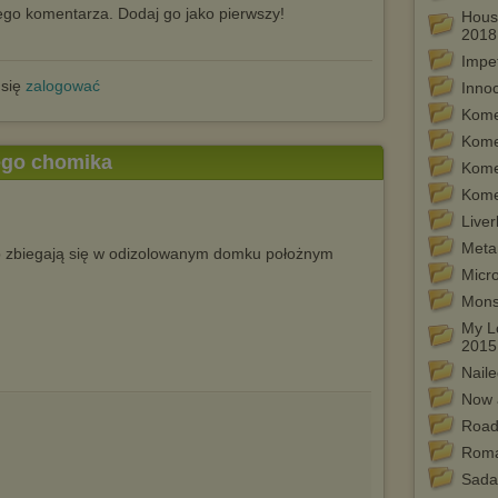
go komentarza. Dodaj go jako pierwszy!
Hous
2018
Impe
 się
zalogować
Inno
Kome
Kome
tego chomika
Kome
Kome
Live
Meta
b zbiegają się w odizolowanym domku położnym
Micr
Mons
My Lo
2015
Nail
Now a
Road 
Rom
Sada