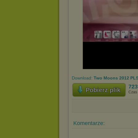
Download:
Two Moons 2012 PL
723
Pobierz plik
Czas 
Komentarze: