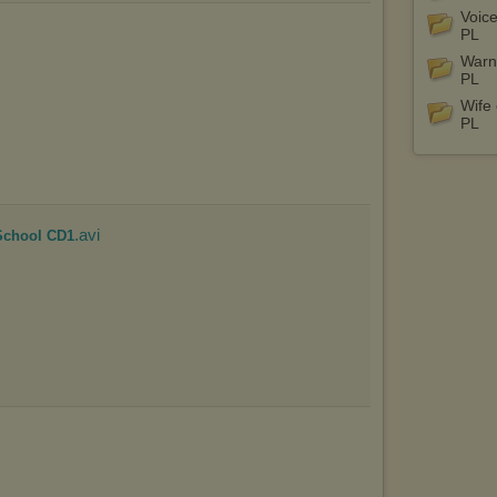
wyświetlona przypadkowo.
Voice
PL
Istnieje możliwość zmiany ustawień przeglądarki internetowej w
Warn
sposób uniemożliwiający przechowywanie plików cookies na
PL
urządzeniu końcowym. Można również usunąć pliki cookies,
dokonując odpowiednich zmian w ustawieniach przeglądarki
Wife
internetowej.
PL
Pełną informację na ten temat znajdziesz pod adresem
http://chomikuj.pl/PolitykaPrywatnosci.aspx
.
.avi
School CD1