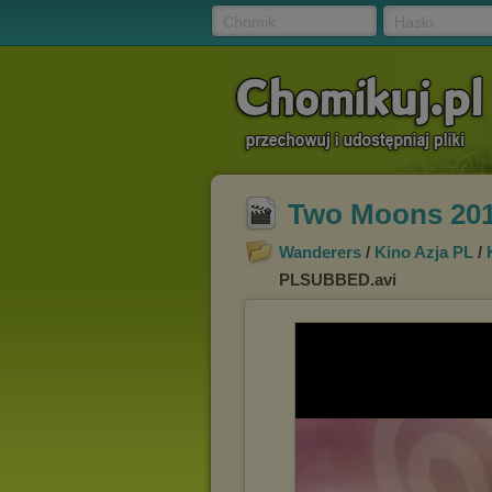
Chomik
Hasło
Two Moons 20
Wanderers
/
Kino Azja PL
/
PLSUBBED.avi