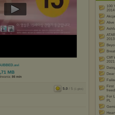
100 
2014
Play
Akcj
Alive
Video
Ashf
ATARU
2013
Beyo
Brea
Cliff
2021
SUBBED.avi
Dais
,71 MB
Dear
trwania:
86 min
Faila
First
5.0
/
5
(
1
głos)
free
For 
PL
Gemin
Hear