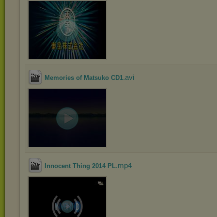
.avi
Memories of Matsuko CD1
.mp4
Innocent Thing 2014 PL