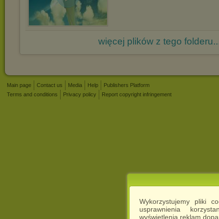
więcej plików z tego folderu..
Main page
Contact us
Media
Help
Publishers Platform
Terms and conditions
Privacy policy
Report copyright infringement
Wykorzystujemy pliki c
usprawnienia korzyst
wyświetlenia reklam dop