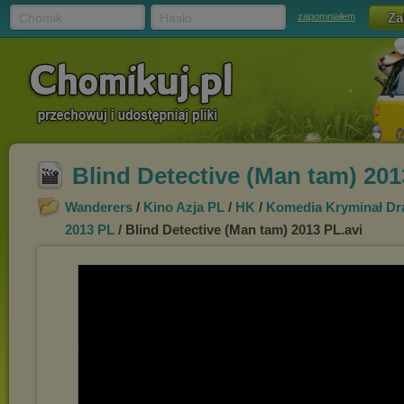
Chomik
Hasło
zapomniałem
Blind Detective (Man tam) 201
Wanderers
/
Kino Azja PL
/
HK
/
Komedia Kryminał Dr
2013 PL
/ Blind Detective (Man tam) 2013 PL.avi