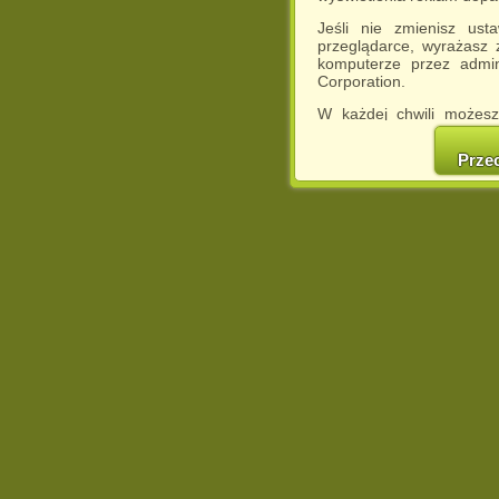
Jeśli nie zmienisz ust
przeglądarce, wyrażasz
komputerze przez admin
Corporation.
W każdej chwili możesz
cookies w swojej przeglą
w naszej Pol
Prze
http://chomikuj.pl/Polity
Jednocześnie informuje
może spowodować ogr
Chomikuj.pl.
W przypadku braku twojej
prosimy o opuszczenie se
Wykorzystanie plików c
(dostosowanie reklam do
działań marketingowych).
Wyrażenie sprzeciwu spo
będzie dopasowana do Tw
wyświetlona przypadkowo
Istnieje możliwość zmian
sposób uniemożliwiając
urządzeniu końcowym. M