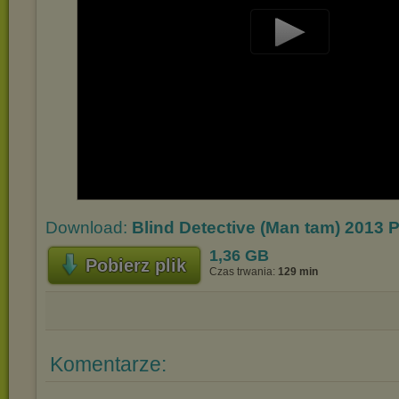
Play
Video
Download:
Blind Detective (Man tam) 2013 P
1,36 GB
Pobierz plik
Czas trwania:
129 min
Komentarze: