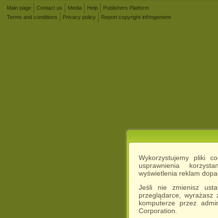
Main page
Contact us
Media
Help
Publishers Platform
Terms and conditions
Privacy policy
Report copyright infringement
Wykorzystujemy pliki c
usprawnienia korzyst
wyświetlenia reklam dop
Jeśli nie zmienisz ust
przeglądarce, wyrażasz
komputerze przez admin
Corporation.