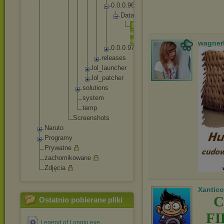
0
.
0
.
0
.
9
6
D
a
t
a
M
e
n
u
wagner
0
.
0
.
0
.
9
7
r
e
l
e
a
s
e
s
lo
l_
la
un
ch
er
lo
l_
pa
tc
he
r
solut
ions
syste
m
temp
Screensh
ots
Naruto
Programy
Prywatne
zachomikowane
Zdjęcia
Xantico
C
Ostatnio pobierane pliki
F
Legend of Longju.exe