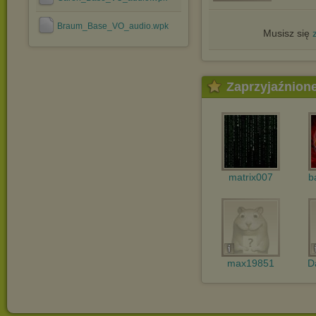
Braum_Base_VO_audio.wpk
Musisz się
Zaprzyjaźnion
matrix007
b
max19851
D