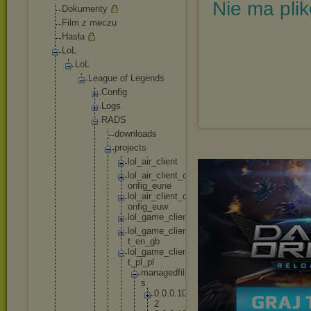
Nie ma pli
Dokumenty
Film z meczu
Hasła
LoL
LoL
League of Legends
Config
Logs
RADS
downl
oads
proje
cts
lo
l_
ai
r_
cl
ie
nt
lo
l_
ai
r_
cl
ie
nt
_c
on
fi
g_
eu
ne
lo
l_
ai
r_
cl
ie
nt
_c
on
fi
g_
eu
w
lo
l_
ga
me
_c
li
en
t
lo
l_
ga
me
_c
li
en
t_
en
_g
b
lo
l_
ga
me
_c
li
en
t_
pl
_p
l
m
a
n
a
g
e
d
f
i
l
e
s
0
.
0
.
0
.
1
0
2