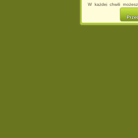
W każdej chwili możesz
cookies w swojej przeglą
w naszej Pol
Prze
http://chomikuj.pl/Polity
Jednocześnie informuje
może spowodować ogr
Chomikuj.pl.
W przypadku braku twojej
prosimy o opuszczenie se
Wykorzystanie plików c
(dostosowanie reklam do
działań marketingowych).
Wyrażenie sprzeciwu spo
będzie dopasowana do Tw
wyświetlona przypadkowo
Istnieje możliwość zmian
sposób uniemożliwiając
urządzeniu końcowym. M
dokonując odpowiednich
internetowej.
Pełną informację na 
http://chomikuj.pl/Polity