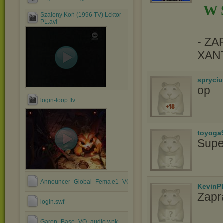
W 
Szalony Koń (1996 TV) Lektor
PL.avi
- Z
XAN
spryciu
op
login-loop.flv
toyoga
Supe
Announcer_Global_Female1_VO_audio.wpk
KevinP
Zapr
login.swf
Garen_Base_VO_audio.wpk