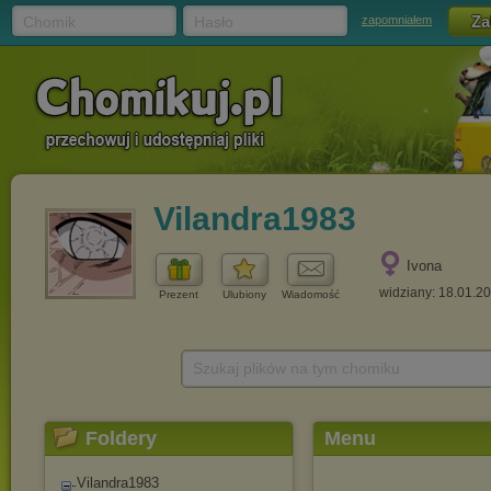
Chomik
Hasło
zapomniałem
Vilandra1983
Ivona
widziany: 18.01.2
Prezent
Ulubiony
Wiadomość
Szukaj plików na tym chomiku
Foldery
Menu
Vilandra1983