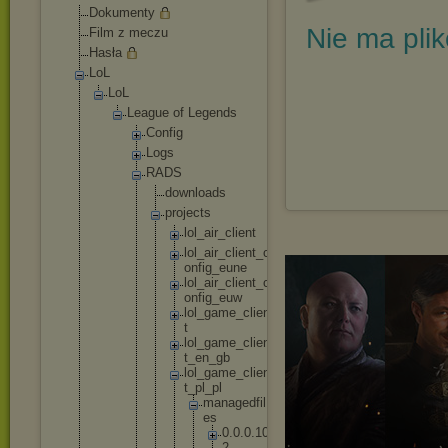
Dokumenty
Nie ma pli
Film z meczu
Hasła
LoL
LoL
League of Legends
Config
Logs
RADS
downl
oads
proje
cts
lo
l_
ai
r_
cl
ie
nt
lo
l_
ai
r_
cl
ie
nt
_c
on
fi
g_
eu
ne
lo
l_
ai
r_
cl
ie
nt
_c
on
fi
g_
eu
w
lo
l_
ga
me
_c
li
en
t
lo
l_
ga
me
_c
li
en
t_
en
_g
b
lo
l_
ga
me
_c
li
en
t_
pl
_p
l
m
a
n
a
g
e
d
f
i
l
e
s
0
.
0
.
0
.
1
0
2