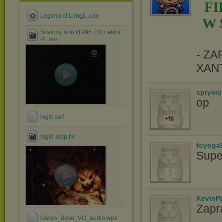
F
Legend of Longju.exe
W 
Szalony Koń (1996 TV) Lektor
PL.avi
- Z
XAN
spryciu
op
login.swf
login-loop.flv
toyoga
Supe
KevinP
Zapr
Garen_Base_VO_audio.wpk