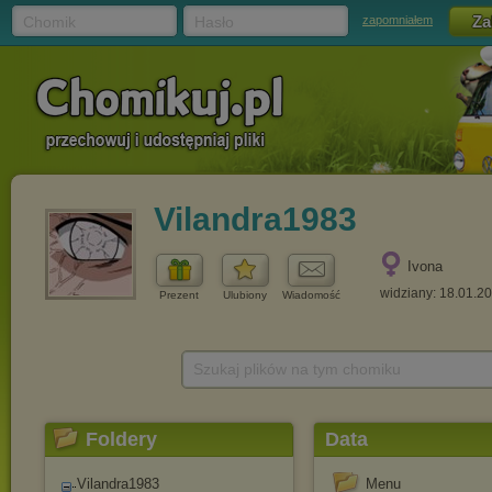
Chomik
Hasło
zapomniałem
Vilandra1983
Ivona
widziany: 18.01.2
Prezent
Ulubiony
Wiadomość
Szukaj plików na tym chomiku
Foldery
Data
Vilandra1983
Menu