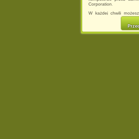
Corporation.
W każdej chwili możesz
cookies w swojej przeglą
w naszej Pol
Prze
http://chomikuj.pl/Polity
Jednocześnie informuje
może spowodować ogr
Chomikuj.pl.
W przypadku braku twojej
prosimy o opuszczenie se
Wykorzystanie plików c
(dostosowanie reklam do
działań marketingowych).
Wyrażenie sprzeciwu spo
będzie dopasowana do Tw
wyświetlona przypadkowo
Istnieje możliwość zmian
sposób uniemożliwiając
urządzeniu końcowym. M
dokonując odpowiednich
internetowej.
Pełną informację na 