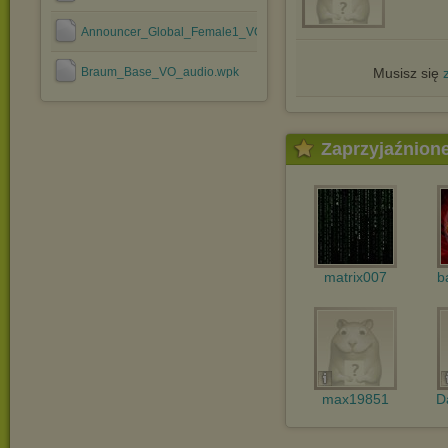
Announcer_Global_Female1_VO_audio.wpk
Braum_Base_VO_audio.wpk
Musisz się
Zaprzyjaźnion
matrix007
b
max19851
D