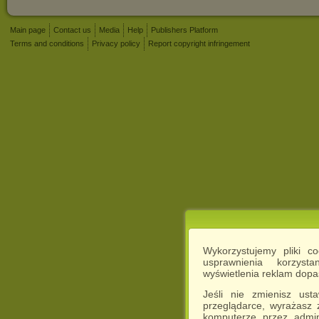
Main page
Contact us
Media
Help
Publishers Platform
Terms and conditions
Privacy policy
Report copyright infringement
Wykorzystujemy pliki c
usprawnienia korzyst
wyświetlenia reklam dop
Jeśli nie zmienisz ust
przeglądarce, wyrażasz
komputerze przez admin