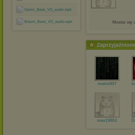
Garen_Base_VO_audio.wpk
Braum_Base_VO_audio.wpk
Musisz się
Zaprzyjaźnion
matrix007
b
max19851
D