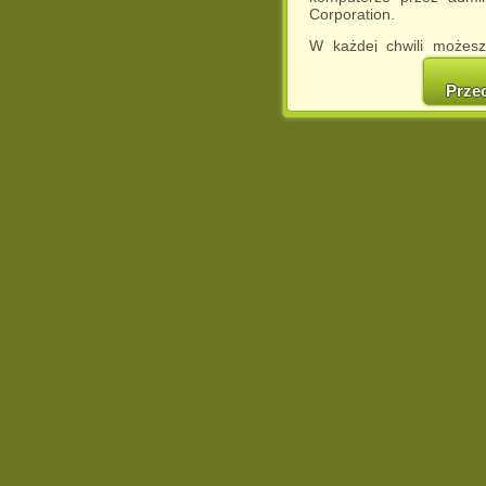
Corporation.
W każdej chwili możesz
cookies w swojej przeglą
w naszej Pol
Prze
http://chomikuj.pl/Polity
Jednocześnie informuje
może spowodować ogr
Chomikuj.pl.
W przypadku braku twojej
prosimy o opuszczenie se
Wykorzystanie plików c
(dostosowanie reklam do
działań marketingowych).
Wyrażenie sprzeciwu spo
będzie dopasowana do Tw
wyświetlona przypadkowo
Istnieje możliwość zmian
sposób uniemożliwiając
urządzeniu końcowym. M
dokonując odpowiednich
internetowej.
Pełną informację na 