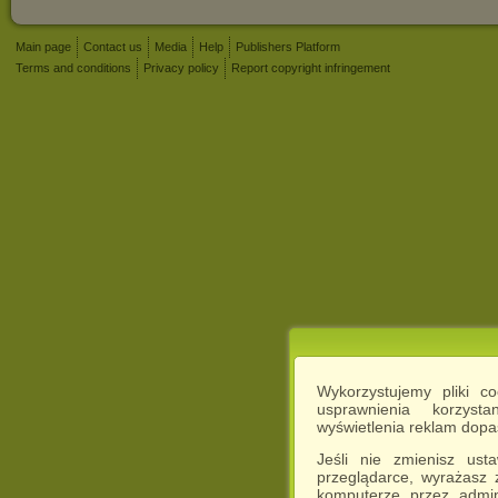
Main page
Contact us
Media
Help
Publishers Platform
Terms and conditions
Privacy policy
Report copyright infringement
Wykorzystujemy pliki c
usprawnienia korzyst
wyświetlenia reklam dop
Jeśli nie zmienisz ust
przeglądarce, wyrażasz
komputerze przez admin