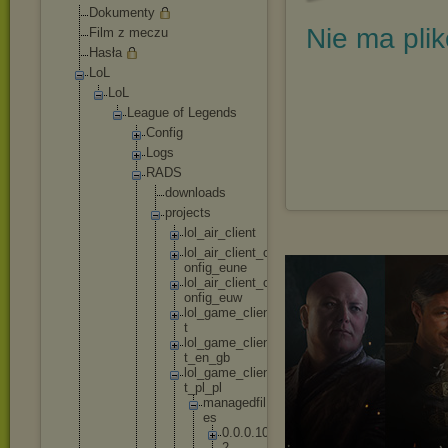
Dokumenty
Nie ma pli
Film z meczu
Hasła
LoL
LoL
League of Legends
Config
Logs
RADS
downl
oads
proje
cts
lo
l_
ai
r_
cl
ie
nt
lo
l_
ai
r_
cl
ie
nt
_c
on
fi
g_
eu
ne
lo
l_
ai
r_
cl
ie
nt
_c
on
fi
g_
eu
w
lo
l_
ga
me
_c
li
en
t
lo
l_
ga
me
_c
li
en
t_
en
_g
b
lo
l_
ga
me
_c
li
en
t_
pl
_p
l
m
a
n
a
g
e
d
f
i
l
e
s
0
.
0
.
0
.
1
0
2