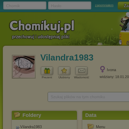
Chomik
Hasło
zapomniałem
Vilandra1983
Ivona
widziany: 18.01.2
Prezent
Ulubiony
Wiadomość
Szukaj plików na tym chomiku
Foldery
Data
Vilandra1983
Menu