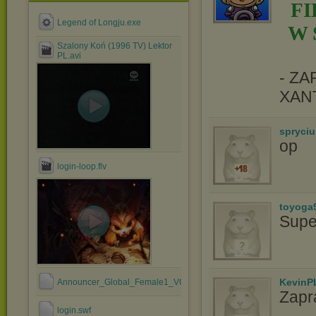
F
Legend of Longju.exe
W 
Szalony Koń (1996 TV) Lektor
PL.avi
- Z
XAN
spryciu
op
login-loop.flv
toyoga
Supe
KevinP
Announcer_Global_Female1_VO_audio.wpk
Zapr
login.swf