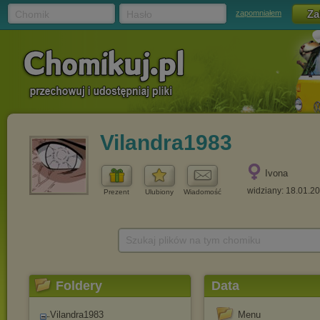
Chomik
Hasło
zapomniałem
Vilandra1983
Ivona
widziany: 18.01.2
Prezent
Ulubiony
Wiadomość
Szukaj plików na tym chomiku
Foldery
Data
Vilandra1983
Menu