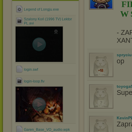
F
Legend of Longju.exe
W 
Szalony Koń (1996 TV) Lektor
PL.avi
- Z
XAN
spryciu
op
login.swf
login-loop.flv
toyoga
Supe
KevinP
Zapr
Garen_Base_VO_audio.wpk