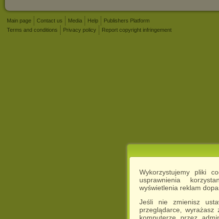
Main page
Contact us
Media
Help
Publishers Platform
Terms and conditions
Privacy policy
Report copyright infringement
Wykorzystujemy pliki c
usprawnienia korzyst
wyświetlenia reklam dop
Jeśli nie zmienisz ust
przeglądarce, wyrażasz
komputerze przez admin