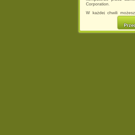
Corporation.
W każdej chwili możesz
cookies w swojej przeglą
w naszej Pol
Prze
http://chomikuj.pl/Polity
Jednocześnie informuje
może spowodować ogr
Chomikuj.pl.
W przypadku braku twojej
prosimy o opuszczenie se
Wykorzystanie plików c
(dostosowanie reklam do
działań marketingowych).
Wyrażenie sprzeciwu spo
będzie dopasowana do Tw
wyświetlona przypadkowo
Istnieje możliwość zmian
sposób uniemożliwiając
urządzeniu końcowym. M
dokonując odpowiednich
internetowej.
Pełną informację na 