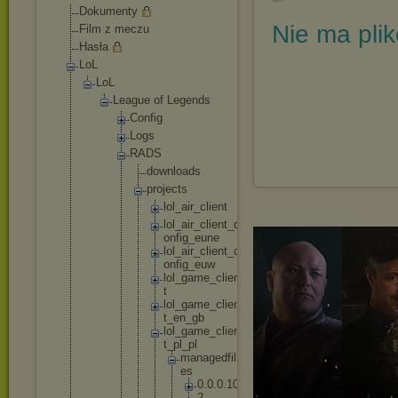
Dokumenty
Nie ma pli
Film z meczu
Hasła
LoL
LoL
League of Legends
Config
Logs
RADS
downl
oads
proje
cts
lo
l_
ai
r_
cl
ie
nt
lo
l_
ai
r_
cl
ie
nt
_c
on
fi
g_
eu
ne
lo
l_
ai
r_
cl
ie
nt
_c
on
fi
g_
eu
w
lo
l_
ga
me
_c
li
en
t
lo
l_
ga
me
_c
li
en
t_
en
_g
b
lo
l_
ga
me
_c
li
en
t_
pl
_p
l
m
a
n
a
g
e
d
f
i
l
e
s
0
.
0
.
0
.
1
0
2