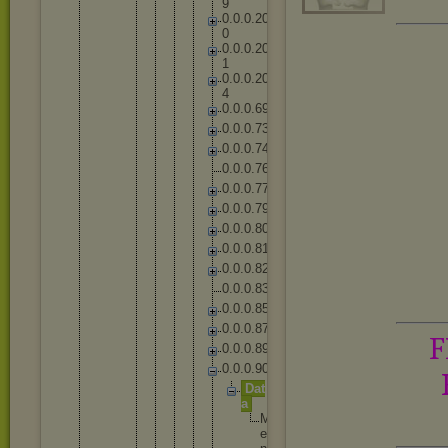
9
0
.
0
.
0
.
2
0
0
0
.
0
.
0
.
2
0
1
0
.
0
.
0
.
2
0
4
0
.
0
.
0
.
6
9
0
.
0
.
0
.
7
3
0
.
0
.
0
.
7
4
0
.
0
.
0
.
7
6
0
.
0
.
0
.
7
7
0
.
0
.
0
.
7
9
0
.
0
.
0
.
8
0
0
.
0
.
0
.
8
1
0
.
0
.
0
.
8
2
0
.
0
.
0
.
8
3
0
.
0
.
0
.
8
5
0
.
0
.
0
.
8
7
F
0
.
0
.
0
.
8
9
0
.
0
.
0
.
9
0
D
a
t
a
M
e