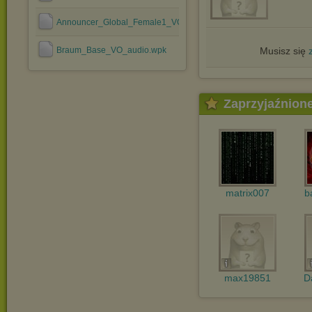
Announcer_Global_Female1_VO_audio.wpk
Braum_Base_VO_audio.wpk
Musisz się
Zaprzyjaźnion
matrix007
b
max19851
D