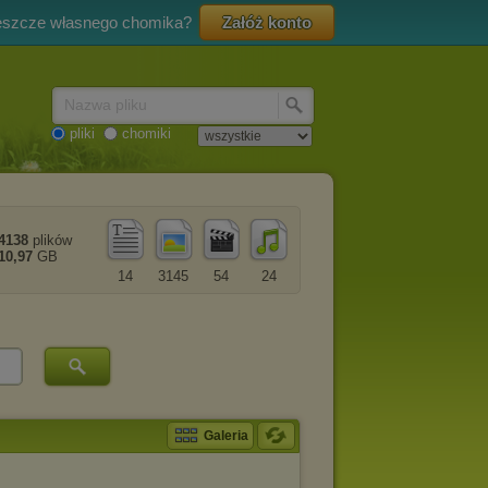
eszcze własnego chomika?
Załóż konto
Nazwa pliku
pliki
chomiki
4138
plików
10,97
GB
14
3145
54
24
Galeria