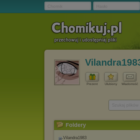
Chomik
Hasło
Vilandra198
Prezent
Ulubiony
Wiadomość
Szukaj plików
Foldery
Vilandra1983