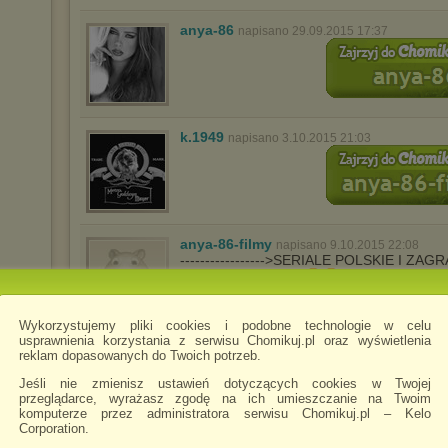
anya-86
napisano 29.09.2015 17:37
k.1949
napisano 3.10.2015 21:03
anya-86-filmy
napisano 9.10.2015 22:08
----------------->SERIALE POLSKIE I Z
2015 ZAPRASZAM
Wykorzystujemy pliki cookies i podobne technologie w celu
usprawnienia korzystania z serwisu Chomikuj.pl oraz wyświetlenia
wert4y78uytrew
napisano 17.10.2015 21:22
reklam dopasowanych do Twoich potrzeb.
Jeśli nie zmienisz ustawień dotyczących cookies w Twojej
przeglądarce, wyrażasz zgodę na ich umieszczanie na Twoim
komputerze przez administratora serwisu Chomikuj.pl – Kelo
Corporation.