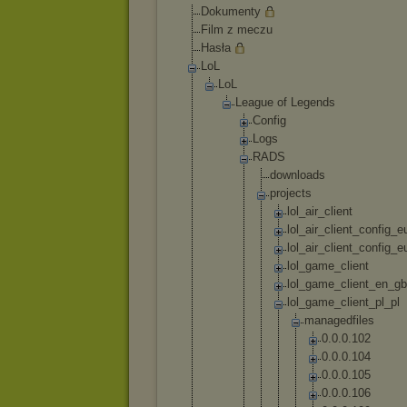
Dokumenty
Film z meczu
Hasła
LoL
LoL
League of Legends
Config
Logs
RADS
downl
oads
proje
cts
lo
l_
ai
r_
cl
ie
nt
lo
l_
ai
r_
cl
ie
nt
_c
on
fi
g_
e
lo
l_
ai
r_
cl
ie
nt
_c
on
fi
g_
e
lo
l_
ga
me
_c
li
en
t
lo
l_
ga
me
_c
li
en
t_
en
_g
b
lo
l_
ga
me
_c
li
en
t_
pl
_p
l
m
a
n
a
g
e
d
f
i
l
e
s
0
.
0
.
0
.
1
0
2
0
.
0
.
0
.
1
0
4
0
.
0
.
0
.
1
0
5
0
.
0
.
0
.
1
0
6