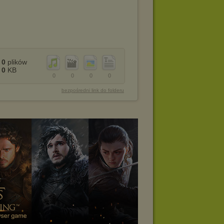
0
plików
0
KB
0
0
0
0
bezpośredni link do folderu