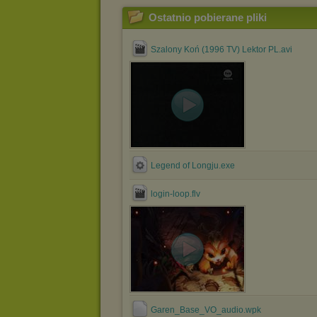
Ostatnio pobierane pliki
Szalony Koń (1996 TV) Lektor PL.avi
Legend of Longju.exe
login-loop.flv
Garen_Base_VO_audio.wpk