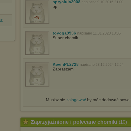
spryciula2008
napisano 9.10.2016 21:00
op
pk
toyoga9536
napisano 11.01.2023 18:05
Super chomik
KevinPL2728
napisano 23.12.2024 12:54
Zapraszam
Musisz się
zalogować
by móc dodawać nowe w
Zaprzyjaźnione i polecane chomiki
(10)