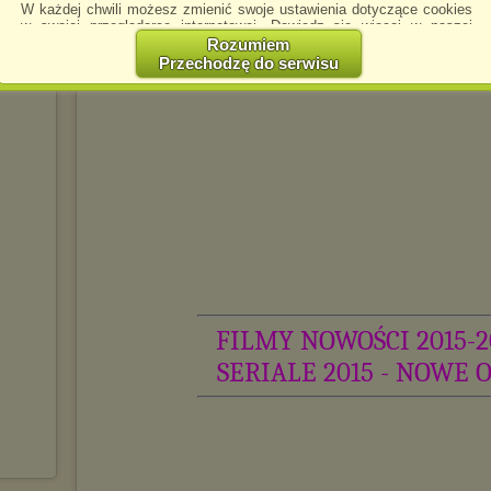
W każdej chwili możesz zmienić swoje ustawienia dotyczące cookies
D
w swojej przeglądarce internetowej. Dowiedz się więcej w naszej
Polityce Prywatności -
http://chomikuj.pl/PolitykaPrywatnosci.aspx
.
Rozumiem
Przechodzę do serwisu
Jednocześnie informujemy że zmiana ustawień przeglądarki może
spowodować ograniczenie korzystania ze strony Chomikuj.pl.
W przypadku braku twojej zgody na akceptację cookies niestety
prosimy o opuszczenie serwisu chomikuj.pl.
Wykorzystanie plików cookies
przez
Zaufanych Partnerów
(dostosowanie reklam do Twoich potrzeb, analiza skuteczności działań
marketingowych).
Wyrażenie sprzeciwu spowoduje, że wyświetlana Ci reklama nie
będzie dopasowana do Twoich preferencji, a będzie to reklama
wyświetlona przypadkowo.
Istnieje możliwość zmiany ustawień przeglądarki internetowej w
sposób uniemożliwiający przechowywanie plików cookies na
urządzeniu końcowym. Można również usunąć pliki cookies,
FILMY NOWOŚCI 2015-2
dokonując odpowiednich zmian w ustawieniach przeglądarki
internetowej.
SERIALE 2015 - NOWE 
Pełną informację na ten temat znajdziesz pod adresem
http://chomikuj.pl/PolitykaPrywatnosci.aspx
.