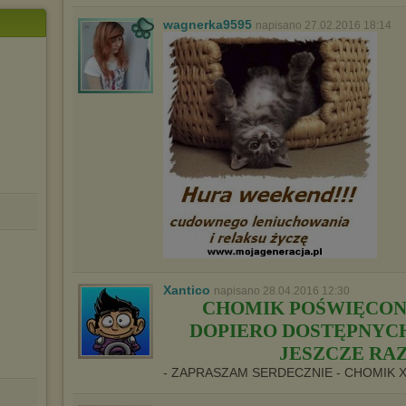
wagnerka9595
napisano 27.02.2016 18:14
Xantico
napisano 28.04.2016 12:30
CHOMIK POŚWIĘCON
DOPIERO DOSTĘPNYCH 
JESZCZE RAZ
- ZAPRASZAM SERDECZNIE - CHOMIK 