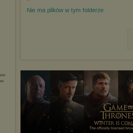
Nie ma plików w tym folderze
u
ne
u
w