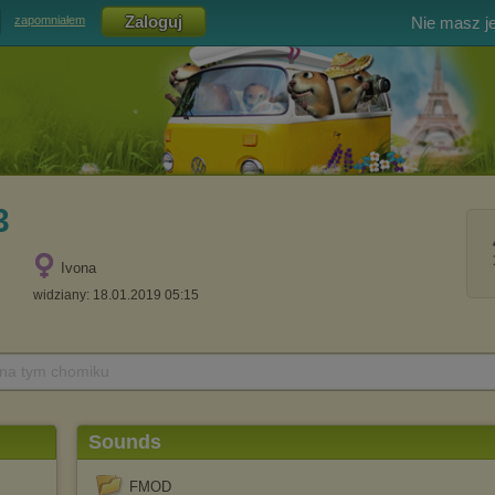
Nie masz j
zapomniałem
3
Ivona
widziany: 18.01.2019 05:15
 na tym chomiku
Sounds
FMOD