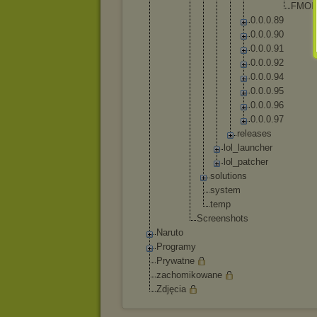
F
M
O
0
.
0
.
0
.
8
9
0
.
0
.
0
.
9
0
0
.
0
.
0
.
9
1
0
.
0
.
0
.
9
2
0
.
0
.
0
.
9
4
0
.
0
.
0
.
9
5
0
.
0
.
0
.
9
6
0
.
0
.
0
.
9
7
r
e
l
e
a
s
e
s
lo
l_
la
un
ch
er
lo
l_
pa
tc
he
r
solut
ions
syste
m
temp
Screensh
ots
Naruto
Programy
Prywatne
zachomikowane
Zdjęcia