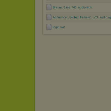
Braum_Base_VO_audio.wpk
Announcer_Global_Female1_VO_audio.w
login.swf