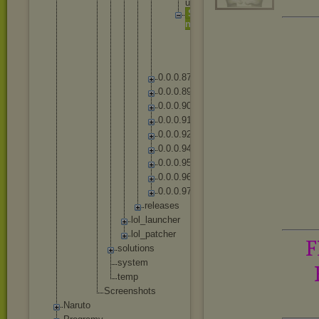
u
S
o
u
n
d
s
F
M
O
D
0
.
0
.
0
.
8
7
0
.
0
.
0
.
8
9
0
.
0
.
0
.
9
0
0
.
0
.
0
.
9
1
0
.
0
.
0
.
9
2
0
.
0
.
0
.
9
4
0
.
0
.
0
.
9
5
0
.
0
.
0
.
9
6
0
.
0
.
0
.
9
7
r
e
l
e
a
s
e
s
lo
l_
la
un
ch
er
lo
l_
pa
tc
he
r
F
solut
ions
syste
m
temp
Screensh
ots
Naruto