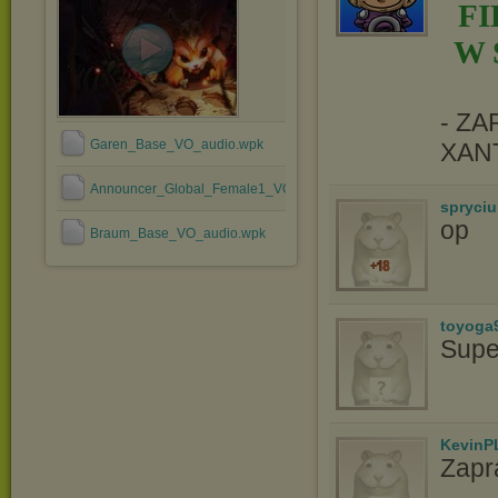
F
W 
- Z
Garen_Base_VO_audio.wpk
XAN
Announcer_Global_Female1_VO_audio.wpk
spryciu
op
Braum_Base_VO_audio.wpk
toyoga
Supe
KevinP
Zapr