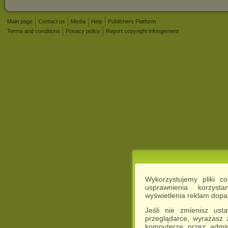
Main page
Contact us
Media
Help
Publishers Platform
Terms and conditions
Privacy policy
Report copyright infringement
Wykorzystujemy pliki c
usprawnienia korzyst
wyświetlenia reklam dop
Jeśli nie zmienisz ust
przeglądarce, wyrażasz
komputerze przez admin