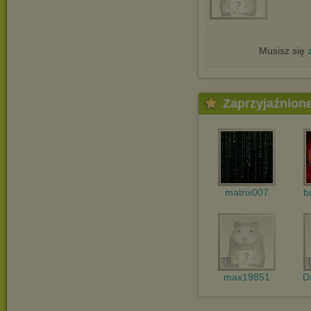
Musisz się
Zaprzyjaźnion
matrix007
b
max19851
D