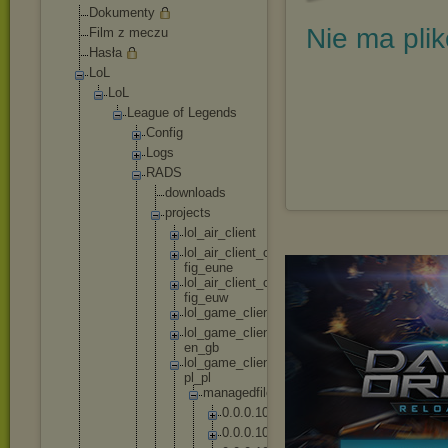
Dokumenty
Nie ma pli
Film z meczu
Hasła
LoL
LoL
League of Legends
Config
Logs
RADS
downl
oads
proje
cts
lo
l_
ai
r_
cl
ie
nt
lo
l_
ai
r_
cl
ie
nt
_c
on
fi
g_
eu
ne
lo
l_
ai
r_
cl
ie
nt
_c
on
fi
g_
eu
w
lo
l_
ga
me
_c
li
en
t
lo
l_
ga
me
_c
li
en
t_
en
_g
b
lo
l_
ga
me
_c
li
en
t_
pl
_p
l
m
a
n
a
g
e
d
f
i
l
e
s
0
.
0
.
0
.
1
0
2
0
.
0
.
0
.
1
0
4