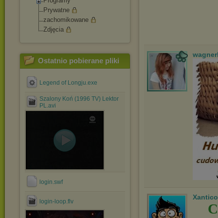
Programy
Prywatne
zachomikowane
Zdjęcia
wagner
Ostatnio pobierane pliki
Legend of Longju.exe
Szalony Koń (1996 TV) Lektor
PL.avi
login.swf
Xantico
login-loop.flv
C