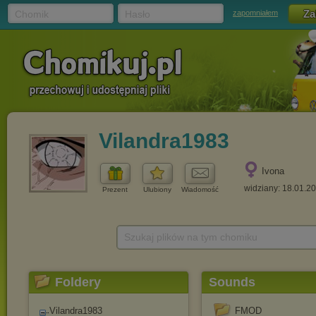
Chomik
Hasło
zapomniałem
Vilandra1983
Ivona
widziany: 18.01.2
Prezent
Ulubiony
Wiadomość
Szukaj plików na tym chomiku
Foldery
Sounds
Vilandra1983
FMOD