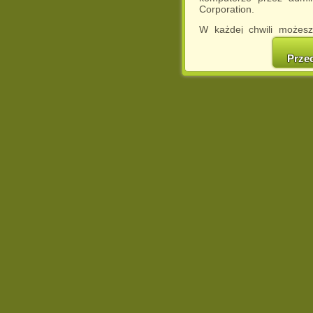
Corporation.
W każdej chwili możesz
cookies w swojej przeglą
w naszej Pol
Prze
http://chomikuj.pl/Polity
Jednocześnie informuje
może spowodować ogr
Chomikuj.pl.
W przypadku braku twojej
prosimy o opuszczenie se
Wykorzystanie plików c
(dostosowanie reklam do
działań marketingowych).
Wyrażenie sprzeciwu spo
będzie dopasowana do Tw
wyświetlona przypadkowo
Istnieje możliwość zmian
sposób uniemożliwiając
urządzeniu końcowym. M
dokonując odpowiednich
internetowej.
Pełną informację na 