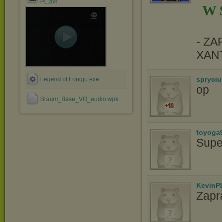
PL.avi
W 
- Z
XAN
spryciu
Legend of Longju.exe
op
Braum_Base_VO_audio.wpk
toyoga
Supe
KevinP
Zapr