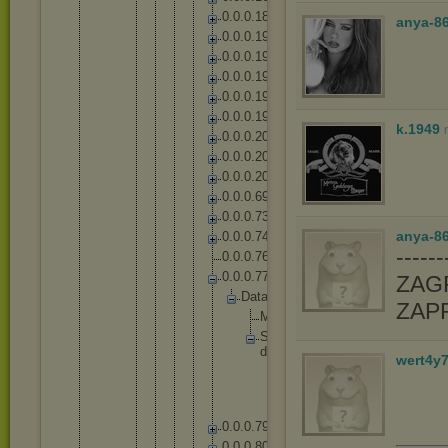
0
.
0
.
0
.
1
8
6
anya-8
0
.
0
.
0
.
1
9
0
0
.
0
.
0
.
1
9
2
0
.
0
.
0
.
1
9
4
0
.
0
.
0
.
1
9
6
0
.
0
.
0
.
1
9
9
k.1949
0
.
0
.
0
.
2
0
0
0
.
0
.
0
.
2
0
1
0
.
0
.
0
.
2
0
4
0
.
0
.
0
.
6
9
0
.
0
.
0
.
7
3
anya-86
0
.
0
.
0
.
7
4
-----
0
.
0
.
0
.
7
6
0
.
0
.
0
.
7
7
ZAGR
D
a
t
a
ZAP
M
e
n
u
S
o
u
n
d
s
wert4y
F
M
O
D
0
.
0
.
0
.
7
9
0
.
0
.
0
.
8
0