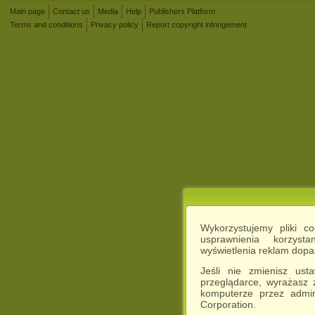
Main page
Contact us
Media
Help
Publishers Platform
Terms and conditions
Privacy policy
Report copyright infringement
Wykorzystujemy pliki c
usprawnienia korzyst
wyświetlenia reklam dop
Jeśli nie zmienisz ust
przeglądarce, wyrażasz
komputerze przez admin
Corporation.