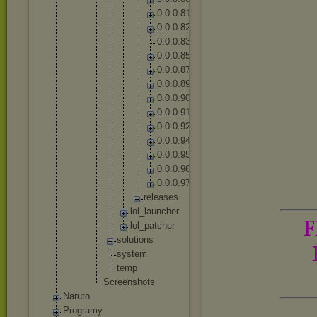
0
.
0
.
0
.
8
1
0
.
0
.
0
.
8
2
0
.
0
.
0
.
8
3
0
.
0
.
0
.
8
5
0
.
0
.
0
.
8
7
0
.
0
.
0
.
8
9
0
.
0
.
0
.
9
0
0
.
0
.
0
.
9
1
0
.
0
.
0
.
9
2
0
.
0
.
0
.
9
4
0
.
0
.
0
.
9
5
0
.
0
.
0
.
9
6
0
.
0
.
0
.
9
7
r
e
l
e
a
s
e
s
lo
l_
la
un
ch
er
F
lo
l_
pa
tc
he
r
solut
ions
syste
m
temp
Screensh
ots
Naruto
Programy