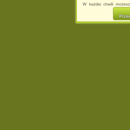
W każdej chwili możesz
cookies w swojej przeglą
w naszej Pol
Prze
http://chomikuj.pl/Polity
Jednocześnie informuje
może spowodować ogr
Chomikuj.pl.
W przypadku braku twojej
prosimy o opuszczenie se
Wykorzystanie plików c
(dostosowanie reklam do
działań marketingowych).
Wyrażenie sprzeciwu spo
będzie dopasowana do Tw
wyświetlona przypadkowo
Istnieje możliwość zmian
sposób uniemożliwiając
urządzeniu końcowym. M
dokonując odpowiednich
internetowej.
Pełną informację na 
http://chomikuj.pl/Polity