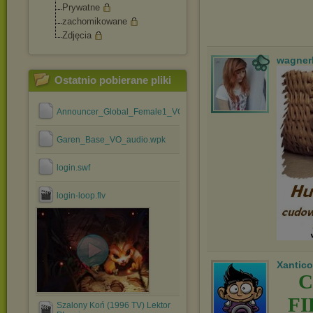
Prywatne
zachomikowane
Zdjęcia
wagner
Ostatnio pobierane pliki
Announcer_Global_Female1_VO_audio.wpk
Garen_Base_VO_audio.wpk
login.swf
login-loop.flv
Xantico
C
F
Szalony Koń (1996 TV) Lektor