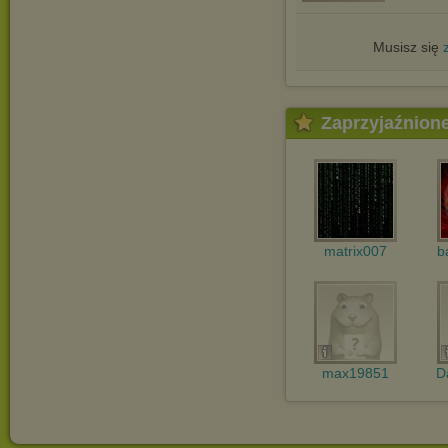
Musisz się
Zaprzyjaźnion
matrix007
b
max19851
D