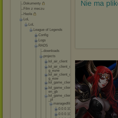
Nie ma pli
Dokumenty
Film z meczu
Hasła
LoL
LoL
League of Legends
Config
Logs
RADS
downl
oads
proje
cts
lo
l_
ai
r_
cl
ie
nt
lo
l_
ai
r_
cl
ie
nt
_c
on
fi
g_
eu
ne
lo
l_
ai
r_
cl
ie
nt
_c
on
fi
g_
eu
w
lo
l_
ga
me
_c
li
en
t
lo
l_
ga
me
_c
li
en
t_
en
_g
b
lo
l_
ga
me
_c
li
en
t_
pl
_p
l
m
a
n
a
g
e
d
f
i
l
e
s
0
.
0
.
0
.
1
0
2
0
.
0
.
0
.
1
0
4