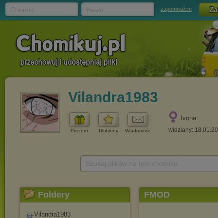
Chomik
Hasło
zapomniałem
Vilandra1983
Ivona
widziany: 18.01.2
Prezent
Ulubiony
Wiadomość
Szukaj plików na tym chomiku
Foldery
FMOD
Vilandra1983