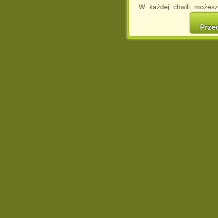
W każdej chwili możesz
cookies w swojej przeglą
w naszej Pol
Prze
http://chomikuj.pl/Polity
Jednocześnie informuje
może spowodować ogr
Chomikuj.pl.
W przypadku braku twojej
prosimy o opuszczenie se
Wykorzystanie plików c
(dostosowanie reklam do
działań marketingowych).
Wyrażenie sprzeciwu spo
będzie dopasowana do Tw
wyświetlona przypadkowo
Istnieje możliwość zmian
sposób uniemożliwiając
urządzeniu końcowym. M
dokonując odpowiednich
internetowej.
Pełną informację na 
http://chomikuj.pl/Polity