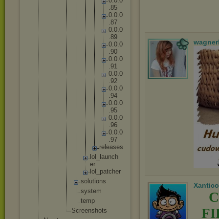
0
.
0
.
0
.
8
5
0
.
0
.
0
.
8
7
0
.
0
.
0
.
8
9
wagner
0
.
0
.
0
.
9
0
0
.
0
.
0
.
9
1
0
.
0
.
0
.
9
2
0
.
0
.
0
.
9
4
0
.
0
.
0
.
9
5
0
.
0
.
0
.
9
6
0
.
0
.
0
.
9
7
r
e
l
e
a
s
e
s
lo
l_
la
un
ch
er
lo
l_
pa
tc
he
r
solut
ions
Xantico
syste
m
C
temp
F
Screensh
ots