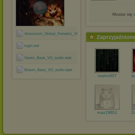
Musisz się
Announcer_Global_Female1_VO_audio.wpk
Zaprzyjaźnion
login.swf
Garen_Base_VO_audio.wpk
Braum_Base_VO_audio.wpk
matrix007
b
max19851
D