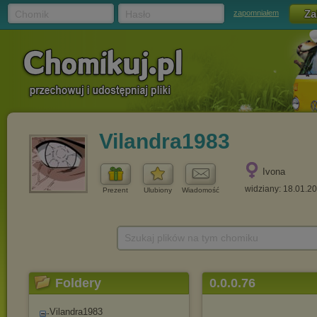
Chomik
Hasło
zapomniałem
Vilandra1983
Ivona
widziany: 18.01.2
Prezent
Ulubiony
Wiadomość
Szukaj plików na tym chomiku
Foldery
0.0.0.76
Vilandra1983