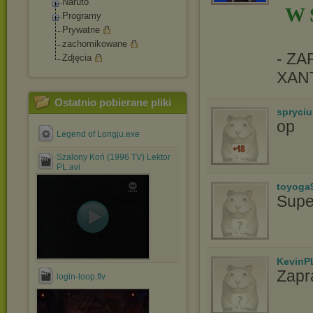
Naruto
W 
Programy
Prywatne
zachomikowane
- Z
Zdjęcia
XAN
Ostatnio pobierane pliki
spryciu
op
Legend of Longju.exe
Szalony Koń (1996 TV) Lektor
PL.avi
toyoga
Supe
KevinP
Zapr
login-loop.flv