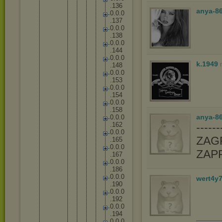
.
1
3
6
anya-8
0
.
0
.
0
.
1
3
7
0
.
0
.
0
.
1
3
8
0
.
0
.
0
.
1
4
4
0
.
0
.
0
k.1949
.
1
4
8
0
.
0
.
0
.
1
5
3
0
.
0
.
0
.
1
5
4
0
.
0
.
0
.
1
5
8
anya-86
0
.
0
.
0
.
1
6
2
-----
0
.
0
.
0
ZAGR
.
1
6
5
0
.
0
.
0
ZAP
.
1
6
7
0
.
0
.
0
.
1
8
6
0
.
0
.
0
wert4y
.
1
9
0
0
.
0
.
0
.
1
9
2
0
.
0
.
0
.
1
9
4
0
.
0
.
0