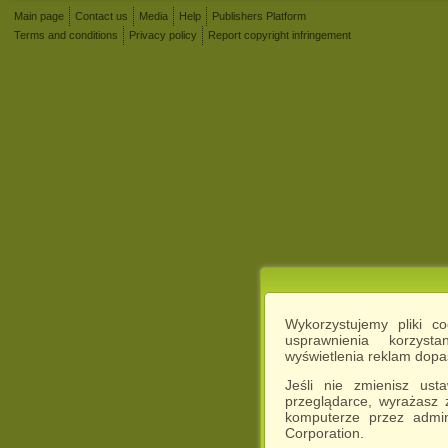
Main page
Contact us
Media
Help
Publishers Platform
Terms and conditions
Privacy policy
Report copyright infringement
Wykorzystujemy pliki c
usprawnienia korzyst
wyświetlenia reklam dop
Jeśli nie zmienisz ust
przeglądarce, wyrażasz
komputerze przez admin
Corporation.