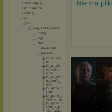
Nie ma pli
Dokumenty
Film z meczu
Hasła
LoL
LoL
League of Legends
Config
Logs
RADS
downl
oads
proje
cts
lo
l_
ai
r_
cl
ie
nt
lo
l_
ai
r_
cl
ie
nt
_c
on
fi
g_
eu
ne
lo
l_
ai
r_
cl
ie
nt
_c
on
fi
g_
eu
w
lo
l_
ga
me
_c
li
en
t
lo
l_
ga
me
_c
li
en
t_
en
_g
b
lo
l_
ga
me
_c
li
en
t_
pl
_p
l
m
a
n
a
g
e