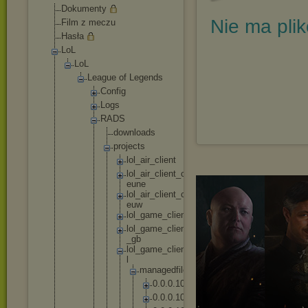
Dokumenty
Nie ma pli
Film z meczu
Hasła
LoL
LoL
League of Legends
Config
Logs
RADS
downl
oads
proje
cts
lo
l_
ai
r_
cl
ie
nt
lo
l_
ai
r_
cl
ie
nt
_c
on
fi
g_
eu
ne
lo
l_
ai
r_
cl
ie
nt
_c
on
fi
g_
eu
w
lo
l_
ga
me
_c
li
en
t
lo
l_
ga
me
_c
li
en
t_
en
_g
b
lo
l_
ga
me
_c
li
en
t_
pl
_p
l
m
a
n
a
g
e
d
f
i
l
e
s
0
.
0
.
0
.
1
0
2
0
.
0
.
0
.
1
0
4