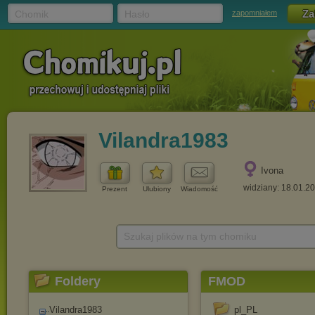
Chomik
Hasło
zapomniałem
Vilandra1983
Ivona
widziany: 18.01.2
Prezent
Ulubiony
Wiadomość
Szukaj plików na tym chomiku
Foldery
FMOD
Vilandra1983
pl_PL