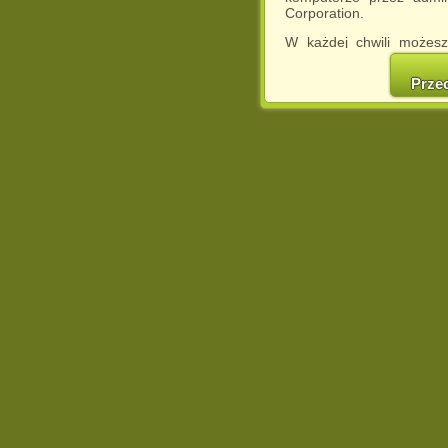
Corporation.
W każdej chwili możesz
cookies w swojej przeglą
w naszej Pol
Prze
http://chomikuj.pl/Polity
Jednocześnie informuje
może spowodować ogr
Chomikuj.pl.
W przypadku braku twojej
prosimy o opuszczenie se
Wykorzystanie plików c
(dostosowanie reklam do
działań marketingowych).
Wyrażenie sprzeciwu spo
będzie dopasowana do Tw
wyświetlona przypadkowo
Istnieje możliwość zmian
sposób uniemożliwiając
urządzeniu końcowym. M
dokonując odpowiednich
internetowej.
Pełną informację na 