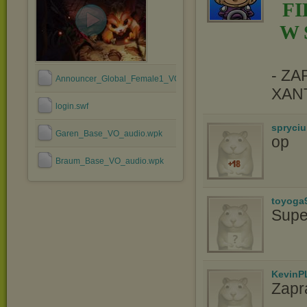
F
W 
- Z
Announcer_Global_Female1_VO_audio.wpk
XAN
login.swf
spryciu
Garen_Base_VO_audio.wpk
op
Braum_Base_VO_audio.wpk
toyoga
Supe
KevinP
Zapr