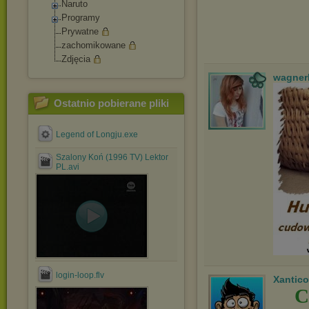
Naruto
Programy
Prywatne
zachomikowane
Zdjęcia
wagner
Ostatnio pobierane pliki
Legend of Longju.exe
Szalony Koń (1996 TV) Lektor
PL.avi
login-loop.flv
Xantico
C