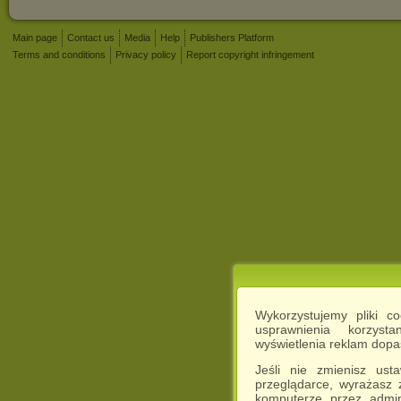
Main page
Contact us
Media
Help
Publishers Platform
Terms and conditions
Privacy policy
Report copyright infringement
Wykorzystujemy pliki c
usprawnienia korzyst
wyświetlenia reklam dop
Jeśli nie zmienisz ust
przeglądarce, wyrażasz
komputerze przez admin