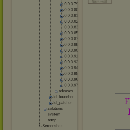
0
.
0
.
0
.
7
9
0
.
0
.
0
.
8
0
0
.
0
.
0
.
8
1
0
.
0
.
0
.
8
2
0
.
0
.
0
.
8
3
0
.
0
.
0
.
8
5
0
.
0
.
0
.
8
7
0
.
0
.
0
.
8
9
0
.
0
.
0
.
9
0
0
.
0
.
0
.
9
1
0
.
0
.
0
.
9
2
0
.
0
.
0
.
9
4
0
.
0
.
0
.
9
5
0
.
0
.
0
.
9
6
0
.
0
.
0
.
9
7
r
e
l
e
a
s
e
s
lo
l_
la
un
ch
er
F
lo
l_
pa
tc
he
r
solut
ions
syste
m
temp
Screensh
ots