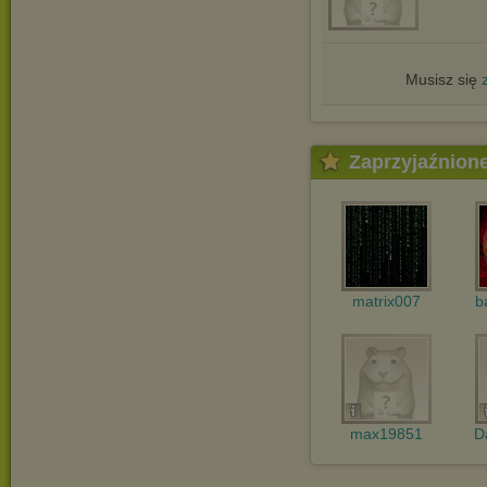
Musisz się
Zaprzyjaźnion
matrix007
b
max19851
D