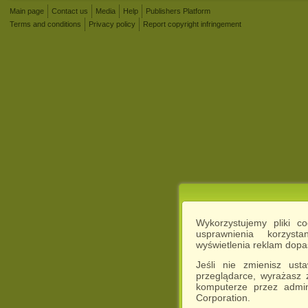
Main page
Contact us
Media
Help
Publishers Platform
Terms and conditions
Privacy policy
Report copyright infringement
Wykorzystujemy pliki c
usprawnienia korzyst
wyświetlenia reklam dop
Jeśli nie zmienisz ust
przeglądarce, wyrażasz
komputerze przez admin
Corporation.