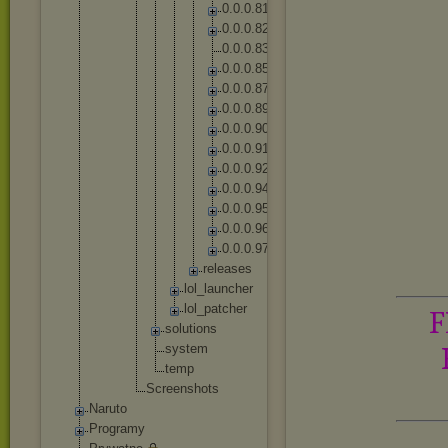
0
.
0
.
0
.
8
1
0
.
0
.
0
.
8
2
0
.
0
.
0
.
8
3
0
.
0
.
0
.
8
5
0
.
0
.
0
.
8
7
0
.
0
.
0
.
8
9
0
.
0
.
0
.
9
0
0
.
0
.
0
.
9
1
0
.
0
.
0
.
9
2
0
.
0
.
0
.
9
4
0
.
0
.
0
.
9
5
0
.
0
.
0
.
9
6
0
.
0
.
0
.
9
7
r
e
l
e
a
s
e
s
lo
l_
la
un
ch
er
lo
l_
pa
tc
he
r
F
solut
ions
syste
m
temp
Screensh
ots
Naruto
Programy