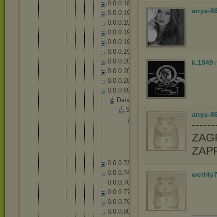
0
.
0
.
0
.
1
8
6
anya-8
0
.
0
.
0
.
1
9
0
0
.
0
.
0
.
1
9
2
0
.
0
.
0
.
1
9
4
0
.
0
.
0
.
1
9
6
0
.
0
.
0
.
1
9
9
0
.
0
.
0
.
2
0
0
k.1949
0
.
0
.
0
.
2
0
1
0
.
0
.
0
.
2
0
4
0
.
0
.
0
.
6
9
D
a
t
a
S
o
u
n
d
s
anya-86
F
M
O
-----
D
p
ZAGR
l
_
ZAP
P
L
0
.
0
.
0
.
7
3
0
.
0
.
0
.
7
4
wert4y
0
.
0
.
0
.
7
6
0
.
0
.
0
.
7
7
0
.
0
.
0
.
7
9
0
.
0
.
0
.
8
0