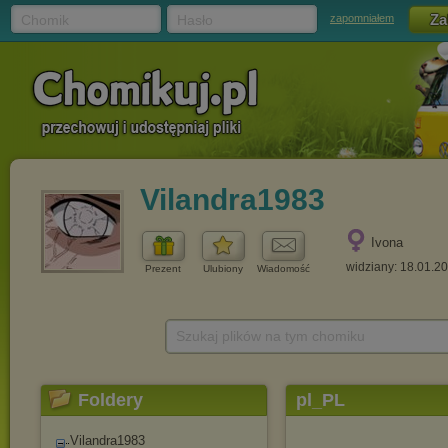
Chomik
Hasło
zapomniałem
Vilandra1983
Ivona
widziany: 18.01.2
Prezent
Ulubiony
Wiadomość
Szukaj plików na tym chomiku
Foldery
pl_PL
Vilandra1983