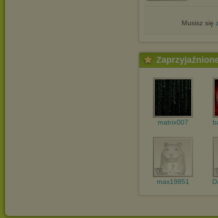
Musisz się
Zaprzyjaźnion
matrix007
b
max19851
D