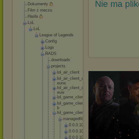
Nie ma pli
Dokumenty
Film z meczu
Hasła
LoL
LoL
League of Legends
Config
Logs
RADS
downl
oads
proje
cts
lo
l_
ai
r_
cl
ie
nt
lo
l_
ai
r_
cl
ie
nt
_c
on
fi
g_
eu
ne
lo
l_
ai
r_
cl
ie
nt
_c
on
fi
g_
eu
w
lo
l_
ga
me
_c
li
en
t
lo
l_
ga
me
_c
li
en
t_
en
_g
b
lo
l_
ga
me
_c
li
en
t_
pl
_p
l
m
a
n
a
g
e
d
f
i
l
e
s
0
.
0
.
0
.
1
0
2
0
.
0
.
0
.
1
0
4
0
.
0
.
0
.
1
0
5