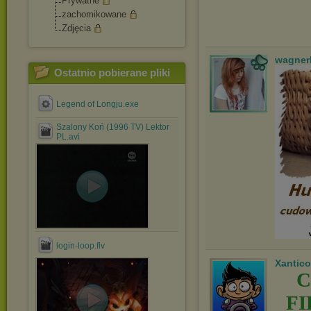
Prywatne
zachomikowane
Zdjęcia
wagner
Ostatnio pobierane pliki
Legend of Longju.exe
Szalony Koń (1996 TV) Lektor
PL.avi
login-loop.flv
Xantico
C
F