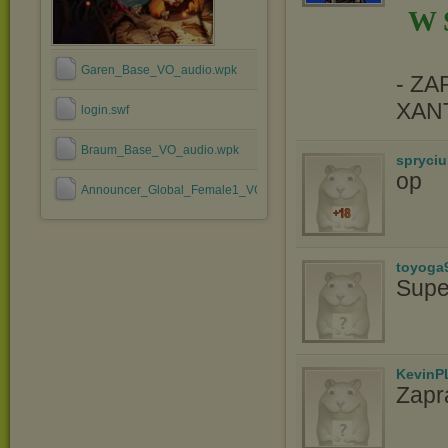
W 
Garen_Base_VO_audio.wpk
- Z
XAN
login.swf
Braum_Base_VO_audio.wpk
spryciu
op
Announcer_Global_Female1_VO_audio.wpk
toyoga
Supe
KevinP
Zapr