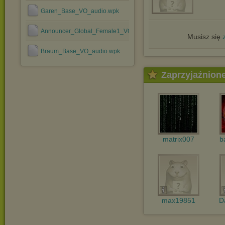
Garen_Base_VO_audio.wpk
Announcer_Global_Female1_VO_audio.wpk
Musisz się
Braum_Base_VO_audio.wpk
Zaprzyjaźnion
matrix007
b
max19851
D