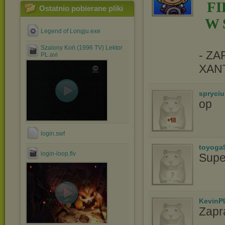
F
Ostatnio pobierane pliki
W 
Legend of Longju.exe
Szalony Koń (1996 TV) Lektor
- Z
PL.avi
XAN
spryciu
op
login.swf
toyoga
login-loop.flv
Supe
KevinP
Zapr