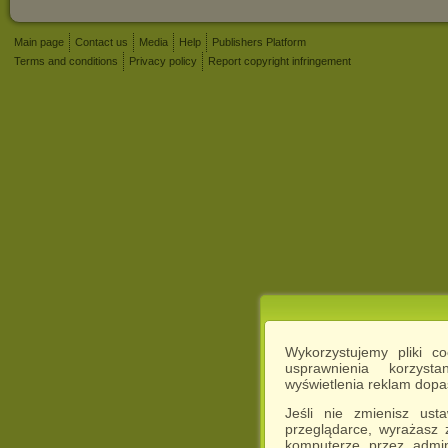
Main page
Contact us
Media
Help
Publishers Platform
Terms and conditions
Privacy policy
Report copyright infringement
Wykorzystujemy pliki c
usprawnienia korzyst
wyświetlenia reklam dop
Jeśli nie zmienisz ust
przeglądarce, wyrażasz
komputerze przez admin