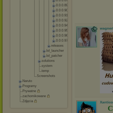
0
.
0
.
0
.
8
7
0
.
0
.
0
.
8
9
0
.
0
.
0
.
9
0
0
.
0
.
0
.
9
1
0
.
0
.
0
.
9
2
0
.
0
.
0
.
9
4
wagner
0
.
0
.
0
.
9
5
0
.
0
.
0
.
9
6
0
.
0
.
0
.
9
7
r
e
l
e
a
s
e
s
lo
l_
la
un
ch
er
lo
l_
pa
tc
he
r
solut
ions
syste
m
temp
Screensh
ots
Naruto
Programy
Prywatne
zachomikowane
Zdjęcia
Xantico
C