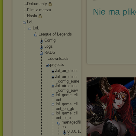
Dokumenty
Nie ma pli
Film z meczu
Hasła
LoL
LoL
League of Legends
Config
Logs
RADS
downl
oads
proje
cts
lo
l_
ai
r_
cl
ie
nt
lo
l_
ai
r_
cl
ie
nt
_c
on
fi
g_
eu
ne
lo
l_
ai
r_
cl
ie
nt
_c
on
fi
g_
eu
w
lo
l_
ga
me
_c
li
en
t
lo
l_
ga
me
_c
li
en
t_
en
_g
b
lo
l_
ga
me
_c
li
en
t_
pl
_p
l
m
a
n
a
g
e
d
f
i
l
e
s
0
.
0
.
0
.
1
0
2