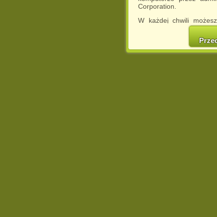
Corporation.
W każdej chwili możesz
cookies w swojej przeglą
w naszej Pol
Prze
http://chomikuj.pl/Polity
Jednocześnie informuje
może spowodować ogr
Chomikuj.pl.
W przypadku braku twojej
prosimy o opuszczenie se
Wykorzystanie plików c
(dostosowanie reklam do
działań marketingowych).
Wyrażenie sprzeciwu spo
będzie dopasowana do Tw
wyświetlona przypadkowo
Istnieje możliwość zmian
sposób uniemożliwiając
urządzeniu końcowym. M
dokonując odpowiednich
internetowej.
Pełną informację na 