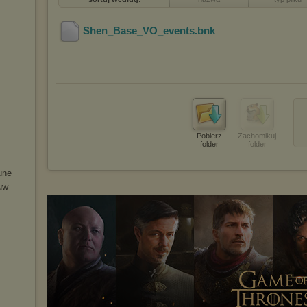
Shen_Base_VO_events
.bnk
Pobierz
Zachomikuj
folder
folder
u
ne
u
w