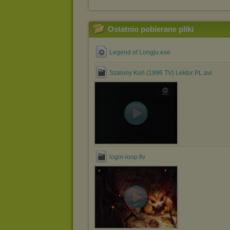
Ostatnio pobierane pliki
Legend of Longju.exe
Szalony Koń (1996 TV) Lektor PL.avi
login-loop.flv