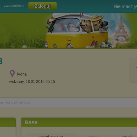
Nie masz j
zapomniałem
3
Ivona
widziany: 18.01.2019 05:15
 na tym chomiku
Base
sortuj według:
nazwa
typ pliku