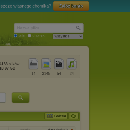
eszcze własnego chomika?
Załóż konto
Nazwa pliku
pliki
chomiki
4138
plików
10,97
GB
14
3145
54
24
Galeria
rozmiar
data dodania