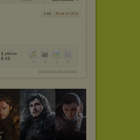
5 KB
30 sie 14 18:22
1
plików
5
KB
0
0
0
0
bezpośredni link do folderu