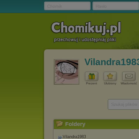
Chomik
Hasło
Vilandra198
Prezent
Ulubiony
Wiadomość
Szukaj plików
Foldery
Vilandra1983