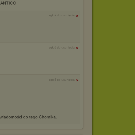
XANTICO
zgłoś do usunięcia
zgłoś do usunięcia
zgłoś do usunięcia
iadomości do tego Chomika.