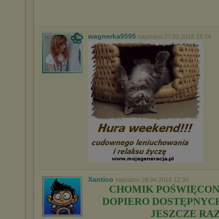
wagnerka9595
napisano 27.02.2016 18:14
Xantico
napisano 28.04.2016 12:30
CHOMIK POŚWIĘCON
DOPIERO DOSTĘPNYCH 
JESZCZE RAZ