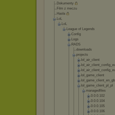
Dokumenty
Film z meczu
Hasła
LoL
LoL
League of Legends
Config
Logs
RADS
downl
oads
proje
cts
lo
l_
ai
r_
cl
ie
nt
lo
l_
ai
r_
cl
ie
nt
_c
on
fi
g_
e
lo
l_
ai
r_
cl
ie
nt
_c
on
fi
g_
e
lo
l_
ga
me
_c
li
en
t
lo
l_
ga
me
_c
li
en
t_
en
_g
b
lo
l_
ga
me
_c
li
en
t_
pl
_p
l
m
a
n
a
g
e
d
f
i
l
e
s
0
.
0
.
0
.
1
0
2
0
.
0
.
0
.
1
0
4
0
.
0
.
0
.
1
0
5
0
.
0
.
0
.
1
0
6