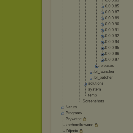
0
.
0
.
0
.
8
3
0
.
0
.
0
.
8
5
0
.
0
.
0
.
8
7
0
.
0
.
0
.
8
9
0
.
0
.
0
.
9
0
0
.
0
.
0
.
9
1
0
.
0
.
0
.
9
2
0
.
0
.
0
.
9
4
0
.
0
.
0
.
9
5
0
.
0
.
0
.
9
6
0
.
0
.
0
.
9
7
r
e
l
e
a
s
e
s
lo
l_
la
un
ch
er
lo
l_
pa
tc
he
r
solut
ions
syste
m
temp
Screensh
ots
Naruto
Programy
Prywatne
zachomikowane
Zdjęcia