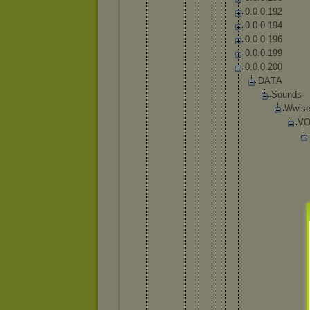
0
.
0
.
0
.
1
9
2
0
.
0
.
0
.
1
9
4
0
.
0
.
0
.
1
9
6
0
.
0
.
0
.
1
9
9
0
.
0
.
0
.
2
0
0
D
A
T
A
S
o
u
n
d
s
W
w
i
s
V