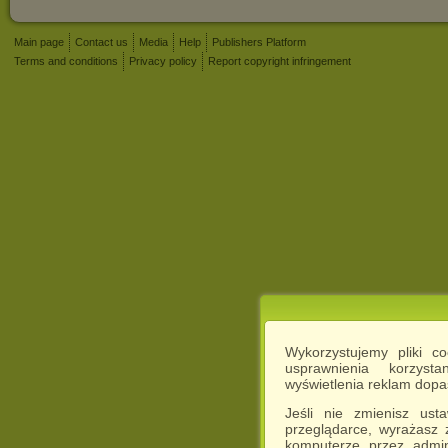
Main page
Contact us
Media
Help
Publishers Platform
Terms and conditions
Privacy policy
Report copyright infringement
Wykorzystujemy pliki c
usprawnienia korzyst
wyświetlenia reklam dop
Jeśli nie zmienisz ust
przeglądarce, wyrażasz
komputerze przez admin