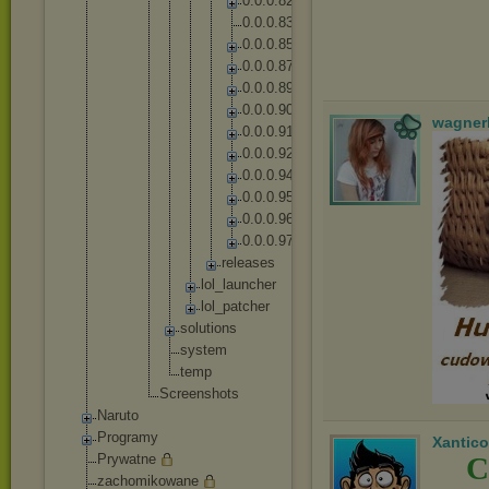
0
.
0
.
0
.
8
2
0
.
0
.
0
.
8
3
0
.
0
.
0
.
8
5
0
.
0
.
0
.
8
7
0
.
0
.
0
.
8
9
0
.
0
.
0
.
9
0
wagner
0
.
0
.
0
.
9
1
0
.
0
.
0
.
9
2
0
.
0
.
0
.
9
4
0
.
0
.
0
.
9
5
0
.
0
.
0
.
9
6
0
.
0
.
0
.
9
7
r
e
l
e
a
s
e
s
lo
l_
la
un
ch
er
lo
l_
pa
tc
he
r
solut
ions
syste
m
temp
Screensh
ots
Naruto
Programy
Xantico
Prywatne
C
zachomikowane