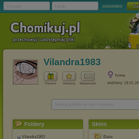
Chomik
Hasło
zapomniałem
Vilandra1983
Ivona
widziany: 18.01.2
Prezent
Ulubiony
Wiadomość
Szukaj plików na tym chomiku
Foldery
Skins
Vilandra1983
Base