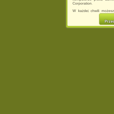
Corporation.
W każdej chwili możesz
cookies w swojej przeglą
w naszej Pol
Prze
http://chomikuj.pl/Polity
Jednocześnie informuje
może spowodować ogr
Chomikuj.pl.
W przypadku braku twojej
prosimy o opuszczenie se
Wykorzystanie plików c
(dostosowanie reklam do
działań marketingowych).
Wyrażenie sprzeciwu spo
będzie dopasowana do Tw
wyświetlona przypadkowo
Istnieje możliwość zmian
sposób uniemożliwiając
urządzeniu końcowym. M
dokonując odpowiednich
internetowej.
Pełną informację na 