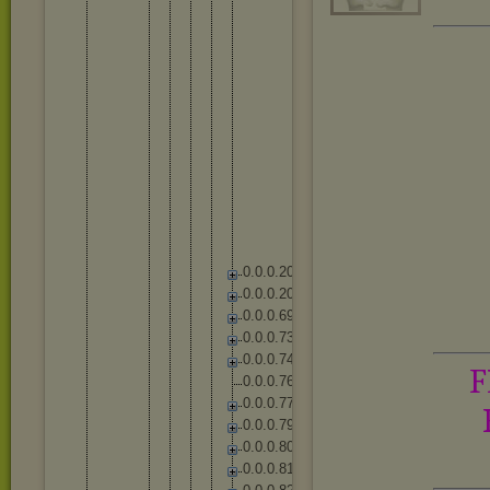
S
h
e
n
S
k
i
n
s
B
a
s
e
S
h
y
v
a
n
a
S
o
n
a
T
a
l
o
n
V
e
l
k
o
z
Z
y
r
a
S
h
a
r
e
d
0
.
0
.
0
.
2
0
1
0
.
0
.
0
.
2
0
4
0
.
0
.
0
.
6
9
0
.
0
.
0
.
7
3
0
.
0
.
0
.
7
4
F
0
.
0
.
0
.
7
6
0
.
0
.
0
.
7
7
0
.
0
.
0
.
7
9
0
.
0
.
0
.
8
0
0
.
0
.
0
.
8
1