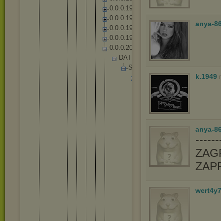
0
.
0
.
0
.
1
9
2
0
.
0
.
0
.
1
9
4
anya-8
0
.
0
.
0
.
1
9
6
0
.
0
.
0
.
1
9
9
0
.
0
.
0
.
2
0
0
D
A
T
A
S
o
u
n
d
s
k.1949
W
w
i
s
e
V
O
p
l
_
P
L
C
h
a
r
a
c
t
e
r
s
A
a
t
r
o
x
D
a
r
i
u
s
anya-86
H
e
c
a
r
i
-----
m
ZAGR
K
a
r
m
a
K
a
r
t
h
u
s
ZAP
K
a
y
l
e
K
h
a
z
i
x
wert4y
N
o
c
t
u
r
n
e
R
u
m
b
l
e
S
h
a
c
o