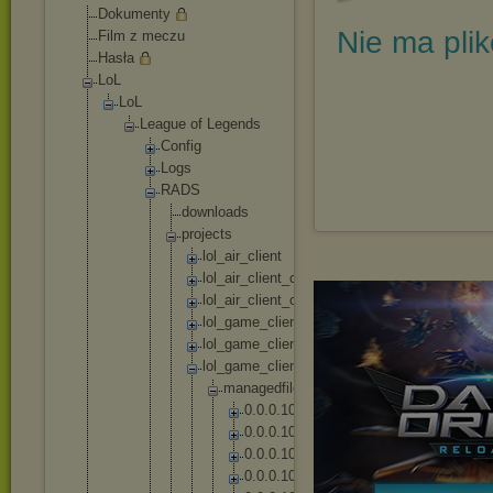
Dokumenty
Nie ma pli
Film z meczu
Hasła
LoL
LoL
League of Legends
Config
Logs
RADS
downl
oads
proje
cts
lo
l_
ai
r_
cl
ie
nt
lo
l_
ai
r_
cl
ie
nt
_c
on
fi
g_
eu
ne
lo
l_
ai
r_
cl
ie
nt
_c
on
fi
g_
eu
w
lo
l_
ga
me
_c
li
en
t
lo
l_
ga
me
_c
li
en
t_
en
_g
b
lo
l_
ga
me
_c
li
en
t_
pl
_p
l
m
a
n
a
g
e
d
f
i
l
e
s
0
.
0
.
0
.
1
0
2
0
.
0
.
0
.
1
0
4
0
.
0
.
0
.
1
0
5
0
.
0
.
0
.
1
0
6