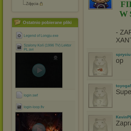
F
Zdjęcia
W 
Ostatnio pobierane pliki
- Z
Legend of Longju.exe
XAN
Szalony Koń (1996 TV) Lektor
PL.avi
spryciu
op
toyoga
Supe
login.swf
login-loop.flv
KevinP
Zapr