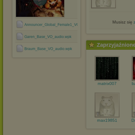
Musisz się
Announcer_Global_Female1_VO_audio.wpk
Garen_Base_VO_audio.wpk
Zaprzyjaźnion
Braum_Base_VO_audio.wpk
matrix007
b
max19851
D