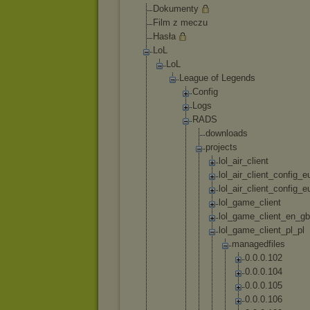
Dokumenty
Film z meczu
Hasła
LoL
LoL
League of Legends
Config
Logs
RADS
downl
oads
proje
cts
lo
l_
ai
r_
cl
ie
nt
lo
l_
ai
r_
cl
ie
nt
_c
on
fi
g_
e
lo
l_
ai
r_
cl
ie
nt
_c
on
fi
g_
e
lo
l_
ga
me
_c
li
en
t
lo
l_
ga
me
_c
li
en
t_
en
_g
b
lo
l_
ga
me
_c
li
en
t_
pl
_p
l
m
a
n
a
g
e
d
f
i
l
e
s
0
.
0
.
0
.
1
0
2
0
.
0
.
0
.
1
0
4
0
.
0
.
0
.
1
0
5
0
.
0
.
0
.
1
0
6