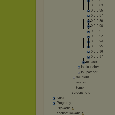
0
.
0
.
0
.
8
2
0
.
0
.
0
.
8
3
0
.
0
.
0
.
8
5
0
.
0
.
0
.
8
7
0
.
0
.
0
.
8
9
0
.
0
.
0
.
9
0
0
.
0
.
0
.
9
1
0
.
0
.
0
.
9
2
0
.
0
.
0
.
9
4
0
.
0
.
0
.
9
5
0
.
0
.
0
.
9
6
0
.
0
.
0
.
9
7
r
e
l
e
a
s
e
s
lo
l_
la
un
ch
er
lo
l_
pa
tc
he
r
solut
ions
syste
m
temp
Screensh
ots
Naruto
Programy
Prywatne
zachomikowane