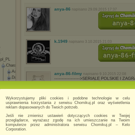
anya-86
napisano 29.09.2015 17:37
k.1949
napisano 3.10.2015 21:03
e
O
p
l
_
P
L
C
h
a
r
a
c
t
e
r
s
A
a
t
r
o
x
anya-86-filmy
napisano 9.10.2015 22:08
D
a
r
i
u
s
----------------->SERIALE POLSKIE I Z
2015 ZAPRASZAM
H
e
c
a
r
i
m
K
a
r
m
a
Wykorzystujemy pliki cookies i podobne technologie w celu
K
a
r
t
h
u
s
usprawnienia korzystania z serwisu Chomikuj.pl oraz wyświetlenia
K
a
y
l
e
wert4y78uytrew
napisano 17.10.2015 21:22
reklam dopasowanych do Twoich potrzeb.
K
h
a
z
i
x
Jeśli nie zmienisz ustawień dotyczących cookies w Twojej
N
o
c
t
u
r
n
przeglądarce, wyrażasz zgodę na ich umieszczanie na Twoim
e
komputerze przez administratora serwisu Chomikuj.pl – Kelo
R
u
m
b
l
e
Corporation.
S
h
a
c
o