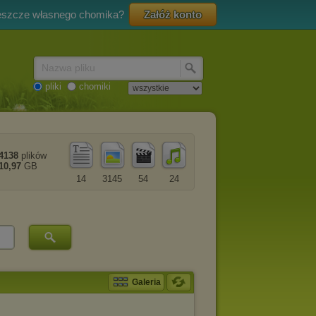
eszcze własnego chomika?
Załóż konto
Nazwa pliku
pliki
chomiki
4138
plików
10,97
GB
14
3145
54
24
Galeria