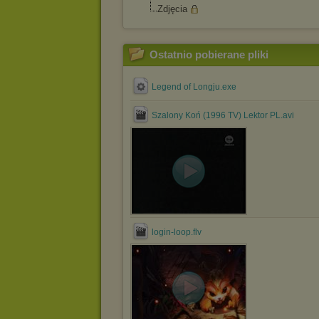
Zdjęcia
Ostatnio pobierane pliki
Legend of Longju.exe
Szalony Koń (1996 TV) Lektor PL.avi
login-loop.flv