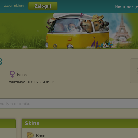
Nie masz j
zapomniałem
3
Ivona
widziany: 18.01.2019 05:15
 na tym chomiku
Skins
Base