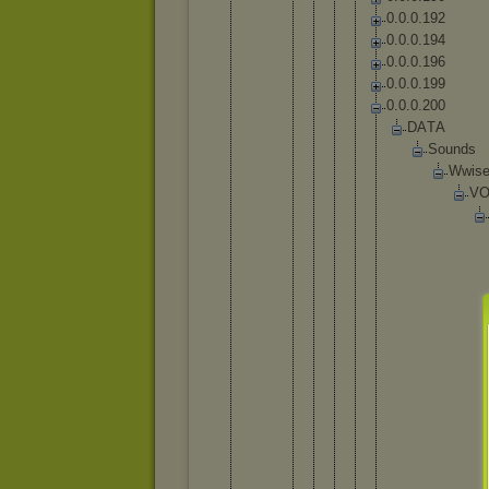
0
.
0
.
0
.
1
9
2
0
.
0
.
0
.
1
9
4
0
.
0
.
0
.
1
9
6
0
.
0
.
0
.
1
9
9
0
.
0
.
0
.
2
0
0
D
A
T
A
S
o
u
n
d
s
W
w
i
s
V