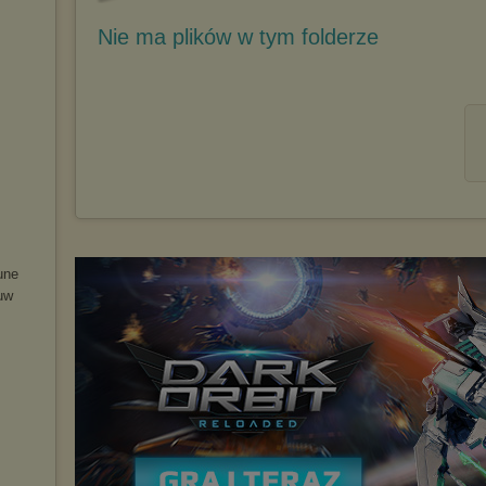
Nie ma plików w tym folderze
u
ne
u
w