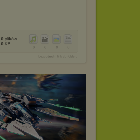
0
plików
0
KB
0
0
0
0
bezpośredni link do folderu