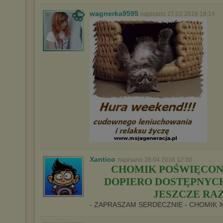
wagnerka9595
napisano 27.02.2016 18:14
Xantico
napisano 28.04.2016 12:30
CHOMIK POŚWIĘCON
DOPIERO DOSTĘPNYCH 
JESZCZE RAZ
- ZAPRASZAM SERDECZNIE - CHOMIK 