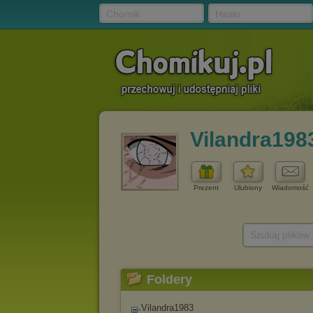
Chomik
Hasło
Vilandra198
Prezent
Ulubiony
Wiadomość
Szukaj plików
Foldery
Vilandra1983