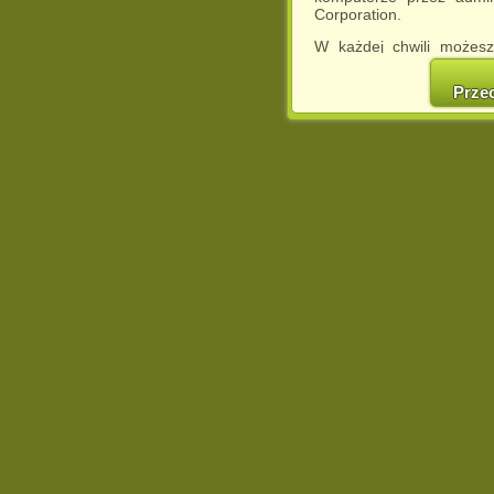
Corporation.
W każdej chwili możesz
cookies w swojej przeglą
w naszej Pol
Prze
http://chomikuj.pl/Polity
Jednocześnie informuje
może spowodować ogr
Chomikuj.pl.
W przypadku braku twojej
prosimy o opuszczenie se
Wykorzystanie plików c
(dostosowanie reklam do
działań marketingowych).
Wyrażenie sprzeciwu spo
będzie dopasowana do Tw
wyświetlona przypadkowo
Istnieje możliwość zmian
sposób uniemożliwiając
urządzeniu końcowym. M
dokonując odpowiednich
internetowej.
Pełną informację na 