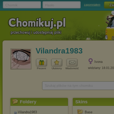
Chomik
Hasło
zapomniałem
Vilandra1983
Ivona
widziany: 18.01.2
Prezent
Ulubiony
Wiadomość
Szukaj plików na tym chomiku
Foldery
Skins
Vilandra1983
Base