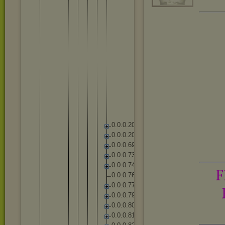
K
h
a
z
i
x
N
o
c
t
u
r
n
e
R
u
m
b
l
e
S
h
a
c
o
S
h
e
n
S
h
y
v
a
n
a
S
o
n
a
T
a
l
o
n
V
e
l
k
o
z
Z
y
r
a
S
h
a
r
e
d
0
.
0
.
0
.
2
0
1
0
.
0
.
0
.
2
0
4
0
.
0
.
0
.
6
9
0
.
0
.
0
.
7
3
0
.
0
.
0
.
7
4
F
0
.
0
.
0
.
7
6
0
.
0
.
0
.
7
7
0
.
0
.
0
.
7
9
0
.
0
.
0
.
8
0
0
.
0
.
0
.
8
1