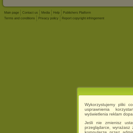
Main page
Contact us
Media
Help
Publishers Platform
Terms and conditions
Privacy policy
Report copyright infringement
Wykorzystujemy pliki c
usprawnienia korzyst
wyświetlenia reklam dop
Jeśli nie zmienisz ust
przeglądarce, wyrażasz
komputerze przez admin