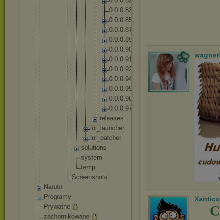
0
.
0
.
0
.
8
2
0
.
0
.
0
.
8
3
0
.
0
.
0
.
8
5
0
.
0
.
0
.
8
7
0
.
0
.
0
.
8
9
0
.
0
.
0
.
9
0
wagner
0
.
0
.
0
.
9
1
0
.
0
.
0
.
9
2
0
.
0
.
0
.
9
4
0
.
0
.
0
.
9
5
0
.
0
.
0
.
9
6
0
.
0
.
0
.
9
7
r
e
l
e
a
s
e
s
lo
l_
la
un
ch
er
lo
l_
pa
tc
he
r
solut
ions
syste
m
temp
Screensh
ots
Naruto
Programy
Xantico
Prywatne
C
zachomikowane