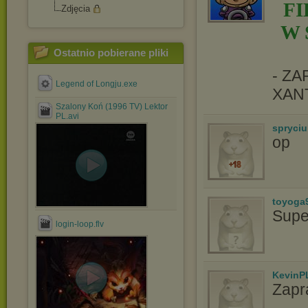
F
Zdjęcia
W 
Ostatnio pobierane pliki
- Z
Legend of Longju.exe
XAN
Szalony Koń (1996 TV) Lektor
PL.avi
spryciu
op
toyoga
Supe
login-loop.flv
KevinP
Zapr