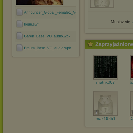
Announcer_Global_Female1_VO_audio.wpk
Musisz się
login.swf
Garen_Base_VO_audio.wpk
Zaprzyjaźnion
Braum_Base_VO_audio.wpk
matrix007
b
max19851
D