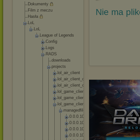
Dokumenty
Nie ma pli
Film z meczu
Hasła
LoL
LoL
League of Legends
Config
Logs
RADS
downl
oads
proje
cts
lo
l_
ai
r_
cl
ie
nt
lo
l_
ai
r_
cl
ie
nt
_c
on
fi
g_
eu
ne
lo
l_
ai
r_
cl
ie
nt
_c
on
fi
g_
eu
w
lo
l_
ga
me
_c
li
en
t
lo
l_
ga
me
_c
li
en
t_
en
_g
b
lo
l_
ga
me
_c
li
en
t_
pl
_p
l
m
a
n
a
g
e
d
f
i
l
e
s
0
.
0
.
0
.
1
0
2
0
.
0
.
0
.
1
0
4
0
.
0
.
0
.
1
0
5
0
.
0
.
0
.
1
0
6