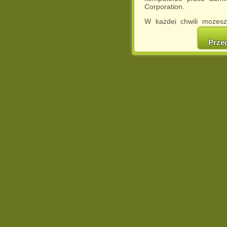
Corporation.
W każdej chwili możesz
cookies w swojej przeglą
w naszej Pol
Prze
http://chomikuj.pl/Polity
Jednocześnie informuje
może spowodować ogr
Chomikuj.pl.
W przypadku braku twojej
prosimy o opuszczenie se
Wykorzystanie plików c
(dostosowanie reklam do
działań marketingowych).
Wyrażenie sprzeciwu spo
będzie dopasowana do Tw
wyświetlona przypadkowo
Istnieje możliwość zmian
sposób uniemożliwiając
urządzeniu końcowym. M
dokonując odpowiednich
internetowej.
Pełną informację na 