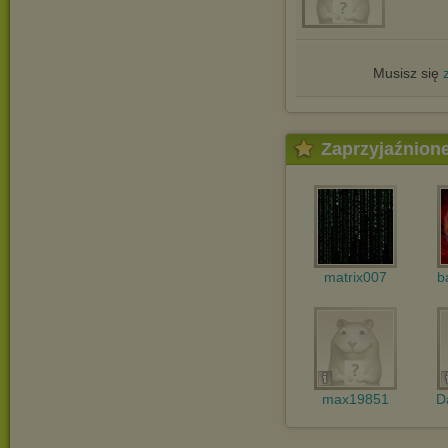
Musisz się
Zaprzyjaźnion
matrix007
b
max19851
D