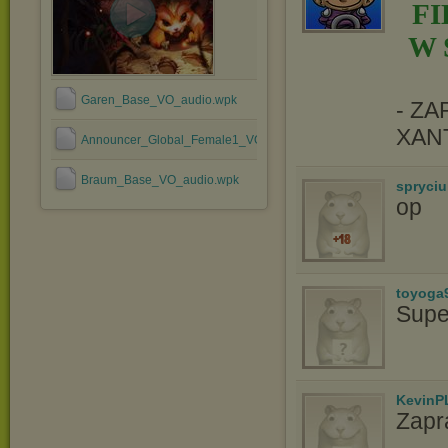
F
W 
Garen_Base_VO_audio.wpk
- Z
XAN
Announcer_Global_Female1_VO_audio.wpk
Braum_Base_VO_audio.wpk
spryciu
op
toyoga
Supe
KevinP
Zapr