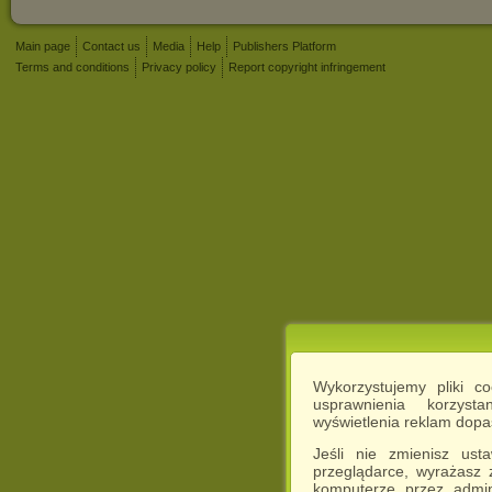
Main page
Contact us
Media
Help
Publishers Platform
Terms and conditions
Privacy policy
Report copyright infringement
Wykorzystujemy pliki c
usprawnienia korzyst
wyświetlenia reklam dop
Jeśli nie zmienisz ust
przeglądarce, wyrażasz
komputerze przez admin