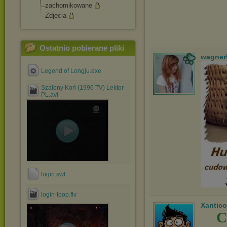
zachomikowane
Zdjęcia
Ostatnio pobierane pliki
wagner
Legend of Longju.exe
Szalony Koń (1996 TV) Lektor
PL.avi
login.swf
login-loop.flv
Xantico
C