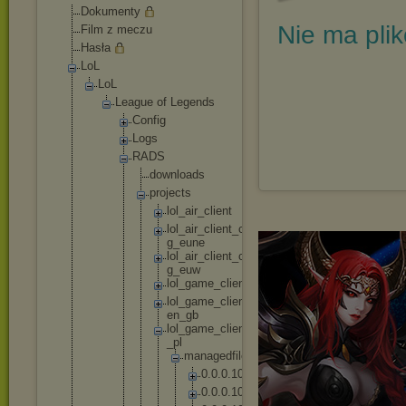
Dokumenty
Nie ma pli
Film z meczu
Hasła
LoL
LoL
League of Legends
Config
Logs
RADS
downl
oads
proje
cts
lo
l_
ai
r_
cl
ie
nt
lo
l_
ai
r_
cl
ie
nt
_c
on
fi
g_
eu
ne
lo
l_
ai
r_
cl
ie
nt
_c
on
fi
g_
eu
w
lo
l_
ga
me
_c
li
en
t
lo
l_
ga
me
_c
li
en
t_
en
_g
b
lo
l_
ga
me
_c
li
en
t_
pl
_p
l
m
a
n
a
g
e
d
f
i
l
e
s
0
.
0
.
0
.
1
0
2
0
.
0
.
0
.
1
0
4