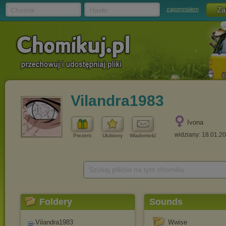
Chomik
Hasło
zapomniałem
Vilandra1983
Ivona
widziany: 18.01.2
Prezent
Ulubiony
Wiadomość
Szukaj plików na tym chomiku
Foldery
Sounds
Vilandra1983
Wwise