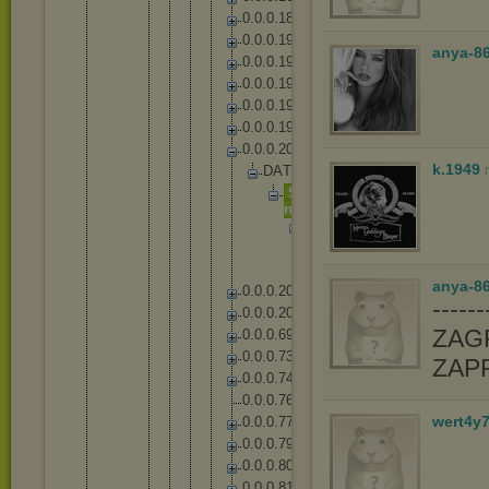
0
.
0
.
0
.
1
8
6
0
.
0
.
0
.
1
9
0
anya-8
0
.
0
.
0
.
1
9
2
0
.
0
.
0
.
1
9
4
0
.
0
.
0
.
1
9
6
0
.
0
.
0
.
1
9
9
0
.
0
.
0
.
2
0
0
k.1949
D
A
T
A
S
o
u
n
d
s
W
w
i
s
e
anya-86
0
.
0
.
0
.
2
0
1
-----
0
.
0
.
0
.
2
0
4
ZAGR
0
.
0
.
0
.
6
9
0
.
0
.
0
.
7
3
ZAP
0
.
0
.
0
.
7
4
0
.
0
.
0
.
7
6
wert4y
0
.
0
.
0
.
7
7
0
.
0
.
0
.
7
9
0
.
0
.
0
.
8
0
0
.
0
.
0
.
8
1