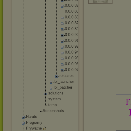
0
.
0
.
0
.
8
2
0
.
0
.
0
.
8
3
0
.
0
.
0
.
8
5
0
.
0
.
0
.
8
7
0
.
0
.
0
.
8
9
0
.
0
.
0
.
9
0
0
.
0
.
0
.
9
1
0
.
0
.
0
.
9
2
0
.
0
.
0
.
9
4
0
.
0
.
0
.
9
5
0
.
0
.
0
.
9
6
0
.
0
.
0
.
9
7
r
e
l
e
a
s
e
s
lo
l_
la
un
ch
er
lo
l_
pa
tc
he
r
solut
ions
syste
m
F
temp
Screensh
ots
Naruto
Programy
Prywatne