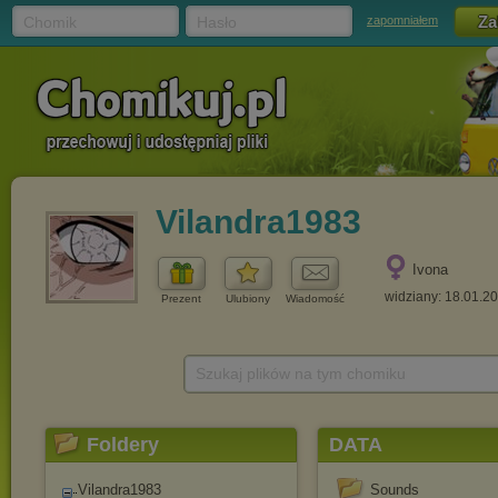
Chomik
Hasło
zapomniałem
Vilandra1983
Ivona
widziany: 18.01.2
Prezent
Ulubiony
Wiadomość
Szukaj plików na tym chomiku
Foldery
DATA
Vilandra1983
Sounds