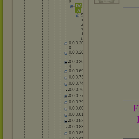
9
D
A
T
A
S
o
u
n
d
s
0
.
0
.
0
.
2
0
0
0
.
0
.
0
.
2
0
1
0
.
0
.
0
.
2
0
4
0
.
0
.
0
.
6
9
0
.
0
.
0
.
7
3
0
.
0
.
0
.
7
4
0
.
0
.
0
.
7
6
0
.
0
.
0
.
7
7
0
.
0
.
0
.
7
9
F
0
.
0
.
0
.
8
0
0
.
0
.
0
.
8
1
0
.
0
.
0
.
8
2
0
.
0
.
0
.
8
3
0
.
0
.
0
.
8
5