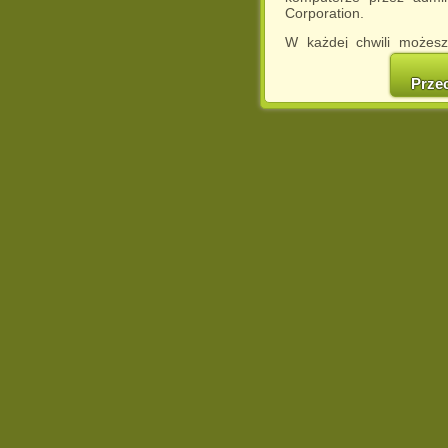
Corporation.
W każdej chwili możesz
cookies w swojej przeglą
w naszej Pol
Prze
http://chomikuj.pl/Polity
Jednocześnie informuje
może spowodować ogr
Chomikuj.pl.
W przypadku braku twojej
prosimy o opuszczenie se
Wykorzystanie plików c
(dostosowanie reklam do
działań marketingowych).
Wyrażenie sprzeciwu spo
będzie dopasowana do Tw
wyświetlona przypadkowo
Istnieje możliwość zmian
sposób uniemożliwiając
urządzeniu końcowym. M
dokonując odpowiednich
internetowej.
Pełną informację na 