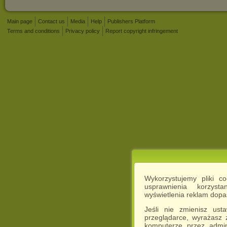
Main page
Contact us
Media
Help
Publishers Platform
Terms and conditions
Privacy policy
Report copyright infringement
Wykorzystujemy pliki c
usprawnienia korzyst
wyświetlenia reklam dop
Jeśli nie zmienisz ust
przeglądarce, wyrażasz
komputerze przez admin