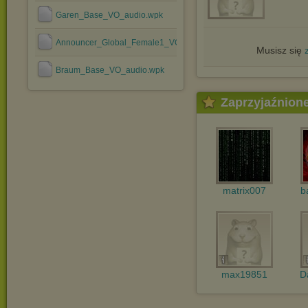
Garen_Base_VO_audio.wpk
Announcer_Global_Female1_VO_audio.wpk
Musisz się
Braum_Base_VO_audio.wpk
Zaprzyjaźnion
matrix007
b
max19851
D