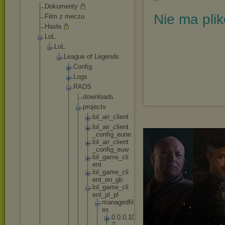
Dokumenty
Nie ma pli
Film z meczu
Hasła
LoL
LoL
League of Legends
Config
Logs
RADS
downl
oads
proje
cts
lo
l_
ai
r_
cl
ie
nt
lo
l_
ai
r_
cl
ie
nt
_c
on
fi
g_
eu
ne
lo
l_
ai
r_
cl
ie
nt
_c
on
fi
g_
eu
w
lo
l_
ga
me
_c
li
en
t
lo
l_
ga
me
_c
li
en
t_
en
_g
b
lo
l_
ga
me
_c
li
en
t_
pl
_p
l
m
a
n
a
g
e
d
f
i
l
e
s
0
.
0
.
0
.
1
0
2