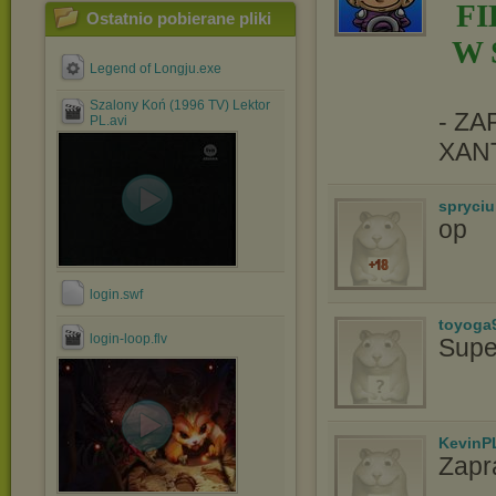
F
Ostatnio pobierane pliki
W 
Legend of Longju.exe
Szalony Koń (1996 TV) Lektor
- Z
PL.avi
XAN
spryciu
op
login.swf
toyoga
login-loop.flv
Supe
KevinP
Zapr