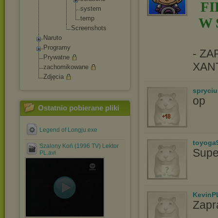
F
syste
m
temp
W 
Screensh
ots
Naruto
Programy
- Z
Prywatne
XAN
zachomikowane
Zdjęcia
spryciu
op
Ostatnio pobierane pliki
Legend of Longju.exe
toyoga
Szalony Koń (1996 TV) Lektor
Supe
PL.avi
KevinP
Zapr