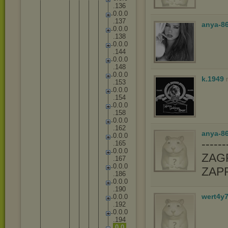
.
1
3
6
0
.
0
.
0
.
1
3
7
anya-8
0
.
0
.
0
.
1
3
8
0
.
0
.
0
.
1
4
4
0
.
0
.
0
.
1
4
8
0
.
0
.
0
k.1949
.
1
5
3
0
.
0
.
0
.
1
5
4
0
.
0
.
0
.
1
5
8
0
.
0
.
0
.
1
6
2
anya-86
0
.
0
.
0
-----
.
1
6
5
0
.
0
.
0
ZAGR
.
1
6
7
0
.
0
.
0
ZAP
.
1
8
6
0
.
0
.
0
.
1
9
0
wert4y
0
.
0
.
0
.
1
9
2
0
.
0
.
0
.
1
9
4
0
.
0
.