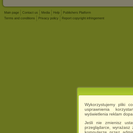
Main page
Contact us
Media
Help
Publishers Platform
Terms and conditions
Privacy policy
Report copyright infringement
Wykorzystujemy pliki c
usprawnienia korzyst
wyświetlenia reklam dop
Jeśli nie zmienisz ust
przeglądarce, wyrażasz
komputerze przez admin