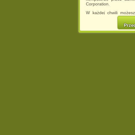
Corporation.
W każdej chwili możesz
cookies w swojej przeglą
w naszej Pol
Prze
http://chomikuj.pl/Polity
Jednocześnie informuje
może spowodować ogr
Chomikuj.pl.
W przypadku braku twojej
prosimy o opuszczenie se
Wykorzystanie plików c
(dostosowanie reklam do
działań marketingowych).
Wyrażenie sprzeciwu spo
będzie dopasowana do Tw
wyświetlona przypadkowo
Istnieje możliwość zmian
sposób uniemożliwiając
urządzeniu końcowym. M
dokonując odpowiednich
internetowej.
Pełną informację na 