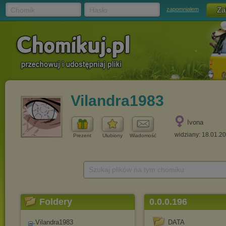
Chomik
Hasło
zapomniałem
Vilandra1983
Ivona
widziany: 18.01.2
Prezent
Ulubiony
Wiadomość
Szukaj plików na tym chomiku
Foldery
0.0.0.196
Vilandra1983
DATA