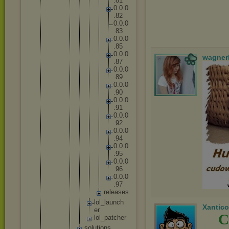
.
8
1
0
.
0
.
0
.
8
2
0
.
0
.
0
.
8
3
0
.
0
.
0
.
8
5
0
.
0
.
0
wagner
.
8
7
0
.
0
.
0
.
8
9
0
.
0
.
0
.
9
0
0
.
0
.
0
.
9
1
0
.
0
.
0
.
9
2
0
.
0
.
0
.
9
4
0
.
0
.
0
.
9
5
0
.
0
.
0
.
9
6
0
.
0
.
0
.
9
7
r
e
l
e
a
s
e
s
lo
l_
la
un
ch
Xantico
er
C
lo
l_
pa
tc
he
r
solut
ions