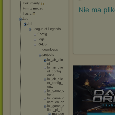
Dokumenty
Nie ma pli
Film z meczu
Hasła
LoL
LoL
League of Legends
Config
Logs
RADS
downl
oads
proje
cts
lo
l_
ai
r_
cl
ie
nt
lo
l_
ai
r_
cl
ie
nt
_c
on
fi
g_
eu
ne
lo
l_
ai
r_
cl
ie
nt
_c
on
fi
g_
eu
w
lo
l_
ga
me
_c
li
en
t
lo
l_
ga
me
_c
li
en
t_
en
_g
b
lo
l_
ga
me
_c
li
en
t_
pl
_p
l
m
a
n
a
g
e