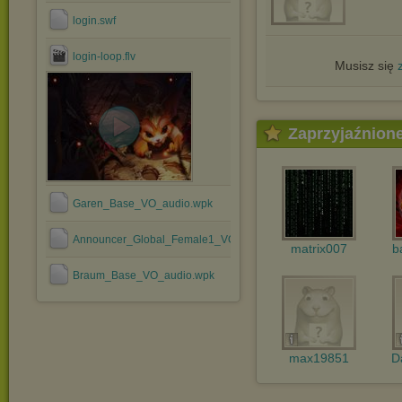
login.swf
login-loop.flv
Musisz się
Zaprzyjaźnion
Garen_Base_VO_audio.wpk
Announcer_Global_Female1_VO_audio.wpk
matrix007
b
Braum_Base_VO_audio.wpk
max19851
D