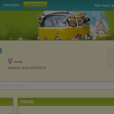
Nie masz j
zapomniałem
3
Ivona
widziany: 18.01.2019 05:15
 na tym chomiku
FMOD