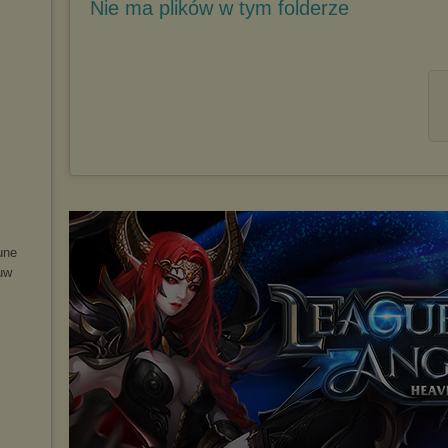
Nie ma plików w tym folderze
u
ne
u
w