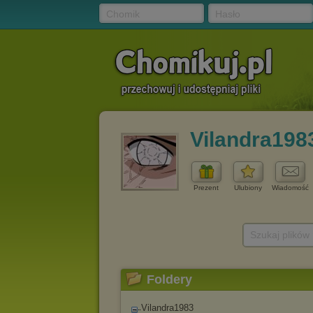
Chomik
Hasło
Vilandra198
Prezent
Ulubiony
Wiadomość
Szukaj plików
Foldery
Vilandra1983