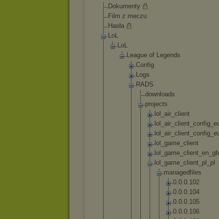
Dokumenty
Film z meczu
Hasła
LoL
LoL
League of Legends
Config
Logs
RADS
downl
oads
proje
cts
lo
l_
ai
r_
cl
ie
nt
lo
l_
ai
r_
cl
ie
nt
_c
on
fi
g_
e
lo
l_
ai
r_
cl
ie
nt
_c
on
fi
g_
e
lo
l_
ga
me
_c
li
en
t
lo
l_
ga
me
_c
li
en
t_
en
_g
b
lo
l_
ga
me
_c
li
en
t_
pl
_p
l
m
a
n
a
g
e
d
f
i
l
e
s
0
.
0
.
0
.
1
0
2
0
.
0
.
0
.
1
0
4
0
.
0
.
0
.
1
0
5
0
.
0
.
0
.
1
0
6