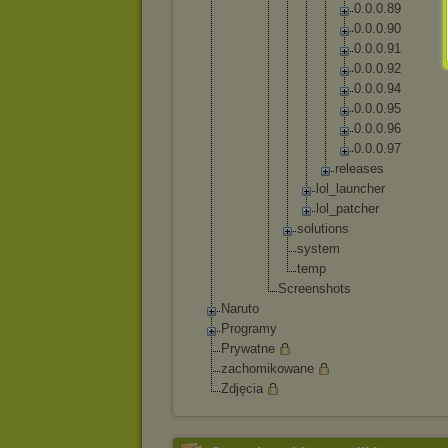
0
.
0
.
0
.
8
9
0
.
0
.
0
.
9
0
0
.
0
.
0
.
9
1
0
.
0
.
0
.
9
2
0
.
0
.
0
.
9
4
0
.
0
.
0
.
9
5
0
.
0
.
0
.
9
6
0
.
0
.
0
.
9
7
r
e
l
e
a
s
e
s
lo
l_
la
un
ch
er
lo
l_
pa
tc
he
r
solut
ions
syste
m
temp
Screensh
ots
Naruto
Programy
Prywatne
zachomikowane
Zdjęcia