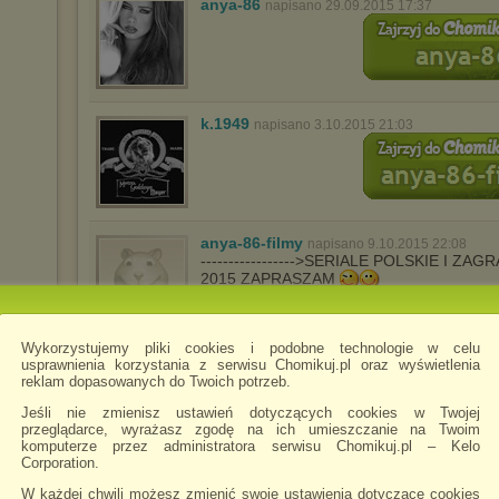
anya-86
napisano 29.09.2015 17:37
k.1949
napisano 3.10.2015 21:03
anya-86-filmy
napisano 9.10.2015 22:08
----------------->SERIALE POLSKIE I Z
2015 ZAPRASZAM
Wykorzystujemy pliki cookies i podobne technologie w celu
wert4y78uytrew
napisano 17.10.2015 21:22
usprawnienia korzystania z serwisu Chomikuj.pl oraz wyświetlenia
reklam dopasowanych do Twoich potrzeb.
Jeśli nie zmienisz ustawień dotyczących cookies w Twojej
przeglądarce, wyrażasz zgodę na ich umieszczanie na Twoim
komputerze przez administratora serwisu Chomikuj.pl – Kelo
Corporation.
W każdej chwili możesz zmienić swoje ustawienia dotyczące cookies