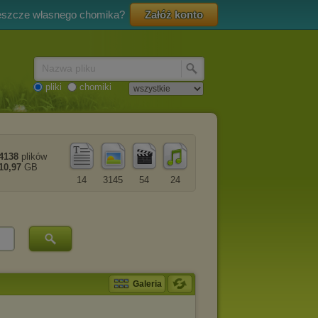
eszcze własnego chomika?
Załóż konto
Nazwa pliku
pliki
chomiki
4138
plików
10,97
GB
14
3145
54
24
Galeria