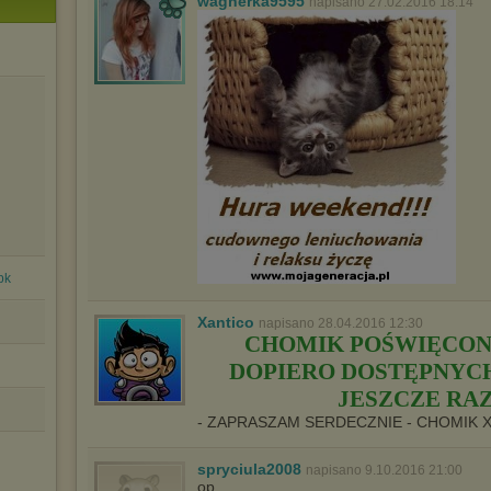
wagnerka9595
napisano 27.02.2016 18:14
pk
Xantico
napisano 28.04.2016 12:30
CHOMIK POŚWIĘCON
DOPIERO DOSTĘPNYCH 
JESZCZE RAZ
- ZAPRASZAM SERDECZNIE - CHOMIK 
spryciula2008
napisano 9.10.2016 21:00
op