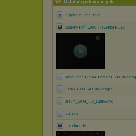
Ostatnio pobierane pliki
Legend of Longju.exe
Szalony Koń (1996 TV) Lektor PL.avi
Announcer_Global_Female1_VO_audio.w
Garen_Base_VO_audio.wpk
Braum_Base_VO_audio.wpk
login.swf
login-loop.flv