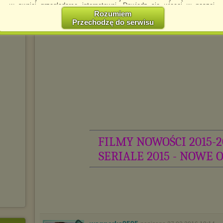
w swojej przeglądarce internetowej. Dowiedz się więcej w naszej
Polityce Prywatności -
http://chomikuj.pl/PolitykaPrywatnosci.aspx
.
Rozumiem
Przechodzę do serwisu
Jednocześnie informujemy że zmiana ustawień przeglądarki może
spowodować ograniczenie korzystania ze strony Chomikuj.pl.
W przypadku braku twojej zgody na akceptację cookies niestety
prosimy o opuszczenie serwisu chomikuj.pl.
Wykorzystanie plików cookies
przez
Zaufanych Partnerów
(dostosowanie reklam do Twoich potrzeb, analiza skuteczności działań
marketingowych).
Wyrażenie sprzeciwu spowoduje, że wyświetlana Ci reklama nie
będzie dopasowana do Twoich preferencji, a będzie to reklama
wyświetlona przypadkowo.
Istnieje możliwość zmiany ustawień przeglądarki internetowej w
sposób uniemożliwiający przechowywanie plików cookies na
FILMY NOWOŚCI 2015-2
urządzeniu końcowym. Można również usunąć pliki cookies,
dokonując odpowiednich zmian w ustawieniach przeglądarki
SERIALE 2015 - NOWE 
internetowej.
Pełną informację na ten temat znajdziesz pod adresem
http://chomikuj.pl/PolitykaPrywatnosci.aspx
.