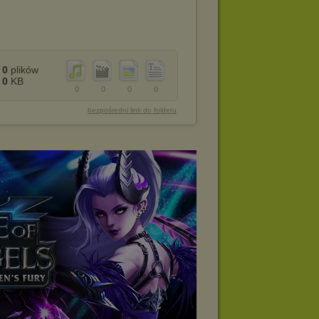
0
plików
0
KB
0
0
0
0
bezpośredni link do folderu