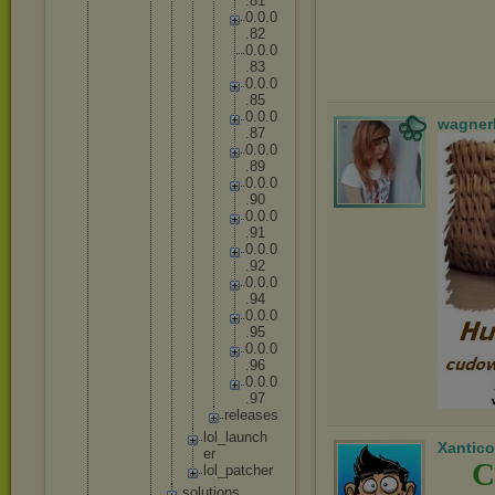
.
8
1
0
.
0
.
0
.
8
2
0
.
0
.
0
.
8
3
0
.
0
.
0
.
8
5
0
.
0
.
0
wagner
.
8
7
0
.
0
.
0
.
8
9
0
.
0
.
0
.
9
0
0
.
0
.
0
.
9
1
0
.
0
.
0
.
9
2
0
.
0
.
0
.
9
4
0
.
0
.
0
.
9
5
0
.
0
.
0
.
9
6
0
.
0
.
0
.
9
7
r
e
l
e
a
s
e
s
lo
l_
la
un
ch
Xantico
er
C
lo
l_
pa
tc
he
r
solut
ions