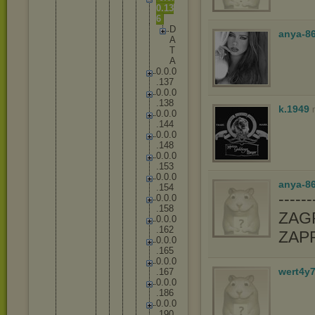
0
.
1
3
6
D
anya-8
A
T
A
0
.
0
.
0
.
1
3
7
0
.
0
.
0
.
1
3
8
k.1949
0
.
0
.
0
.
1
4
4
0
.
0
.
0
.
1
4
8
0
.
0
.
0
.
1
5
3
0
.
0
.
0
anya-86
.
1
5
4
-----
0
.
0
.
0
.
1
5
8
ZAGR
0
.
0
.
0
.
1
6
2
ZAP
0
.
0
.
0
.
1
6
5
0
.
0
.
0
wert4y
.
1
6
7
0
.
0
.
0
.
1
8
6
0
.
0
.
0
.
1
9
0