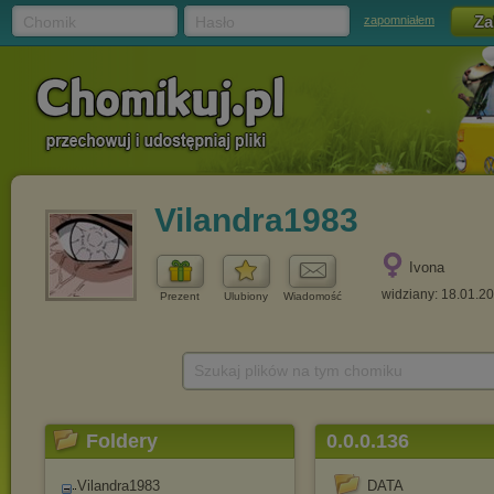
Chomik
Hasło
zapomniałem
Vilandra1983
Ivona
widziany: 18.01.2
Prezent
Ulubiony
Wiadomość
Szukaj plików na tym chomiku
Foldery
0.0.0.136
Vilandra1983
DATA