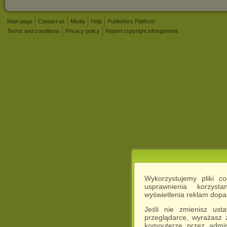
Main page
Contact us
Media
Help
Publishers Platform
Terms and conditions
Privacy policy
Report copyright infringement
Wykorzystujemy pliki c
usprawnienia korzyst
wyświetlenia reklam dop
Jeśli nie zmienisz ust
przeglądarce, wyrażasz
komputerze przez admin