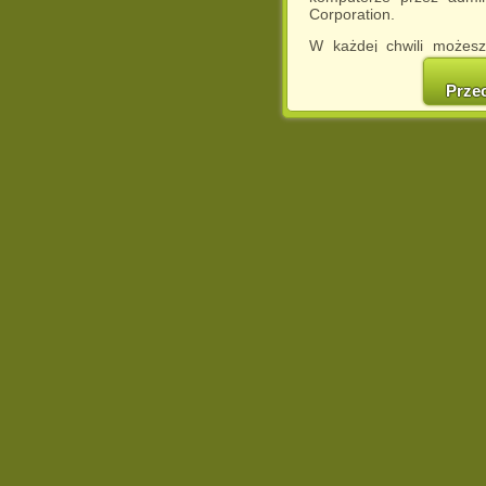
Corporation.
W każdej chwili możesz
cookies w swojej przeglą
w naszej Pol
Prze
http://chomikuj.pl/Polity
Jednocześnie informuje
może spowodować ogr
Chomikuj.pl.
W przypadku braku twojej
prosimy o opuszczenie se
Wykorzystanie plików c
(dostosowanie reklam do
działań marketingowych).
Wyrażenie sprzeciwu spo
będzie dopasowana do Tw
wyświetlona przypadkowo
Istnieje możliwość zmian
sposób uniemożliwiając
urządzeniu końcowym. M
dokonując odpowiednich
internetowej.
Pełną informację na 