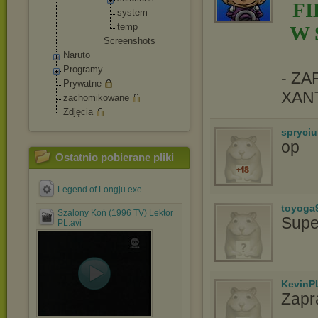
F
syste
m
temp
W 
Screensh
ots
Naruto
Programy
- Z
Prywatne
XAN
zachomikowane
Zdjęcia
spryciu
op
Ostatnio pobierane pliki
Legend of Longju.exe
toyoga
Szalony Koń (1996 TV) Lektor
Supe
PL.avi
KevinP
Zapr