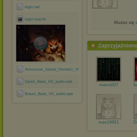
login.swf
login-loop.flv
Musisz się
Zaprzyjaźnion
Announcer_Global_Female1_VO_audio.wpk
Garen_Base_VO_audio.wpk
matrix007
b
Braum_Base_VO_audio.wpk
max19851
D