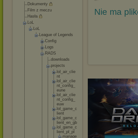
Dokumenty
Nie ma pli
Film z meczu
Hasła
LoL
LoL
League of Legends
Config
Logs
RADS
downl
oads
proje
cts
lo
l_
ai
r_
cl
ie
nt
lo
l_
ai
r_
cl
ie
nt
_c
on
fi
g_
eu
ne
lo
l_
ai
r_
cl
ie
nt
_c
on
fi
g_
eu
w
lo
l_
ga
me
_c
li
en
t
lo
l_
ga
me
_c
li
en
t_
en
_g
b
lo
l_
ga
me
_c
li
en
t_
pl
_p
l
m
a
n
a
g
e