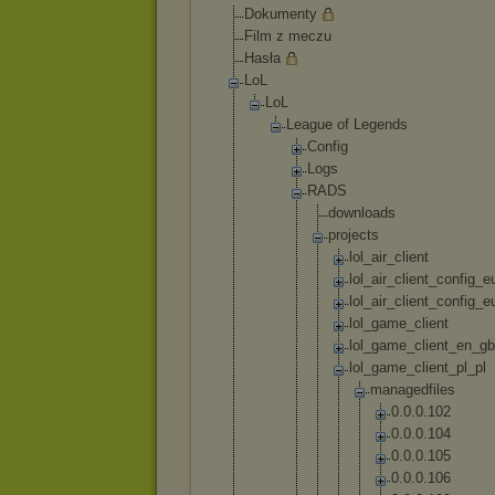
Dokumenty
Film z meczu
Hasła
LoL
LoL
League of Legends
Config
Logs
RADS
downl
oads
proje
cts
lo
l_
ai
r_
cl
ie
nt
lo
l_
ai
r_
cl
ie
nt
_c
on
fi
g_
e
lo
l_
ai
r_
cl
ie
nt
_c
on
fi
g_
e
lo
l_
ga
me
_c
li
en
t
lo
l_
ga
me
_c
li
en
t_
en
_g
b
lo
l_
ga
me
_c
li
en
t_
pl
_p
l
m
a
n
a
g
e
d
f
i
l
e
s
0
.
0
.
0
.
1
0
2
0
.
0
.
0
.
1
0
4
0
.
0
.
0
.
1
0
5
0
.
0
.
0
.
1
0
6