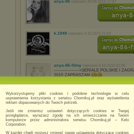
anya-86
napisano 29.09.2015 17:37
k.1949
napisano 3.10.2015 21:03
anya-86-filmy
napisano 9.10.2015 22:08
----------------->SERIALE POLSKIE I Z
2015 ZAPRASZAM
Wykorzystujemy pliki cookies i podobne technologie w celu
wert4y78uytrew
napisano 17.10.2015 21:22
usprawnienia korzystania z serwisu Chomikuj.pl oraz wyświetlenia
reklam dopasowanych do Twoich potrzeb.
Jeśli nie zmienisz ustawień dotyczących cookies w Twojej
przeglądarce, wyrażasz zgodę na ich umieszczanie na Twoim
komputerze przez administratora serwisu Chomikuj.pl – Kelo
Corporation.
W każdej chwili możesz zmienić swoje ustawienia dotyczące cookies