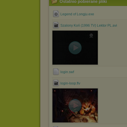
Ostatnio pobierane pliki
Legend of Longju.exe
Szalony Koń (1996 TV) Lektor PL.avi
login.swf
login-loop.flv