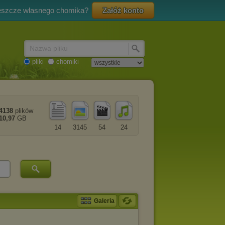
eszcze własnego chomika?
Załóż konto
Nazwa pliku
pliki
chomiki
4138
plików
10,97
GB
14
3145
54
24
Galeria