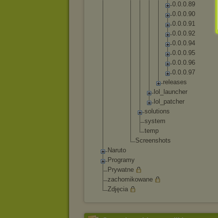
0
.
0
.
0
.
8
9
0
.
0
.
0
.
9
0
0
.
0
.
0
.
9
1
0
.
0
.
0
.
9
2
0
.
0
.
0
.
9
4
0
.
0
.
0
.
9
5
0
.
0
.
0
.
9
6
0
.
0
.
0
.
9
7
r
e
l
e
a
s
e
s
lo
l_
la
un
ch
er
lo
l_
pa
tc
he
r
solut
ions
syste
m
temp
Screensh
ots
Naruto
Programy
Prywatne
zachomikowane
Zdjęcia