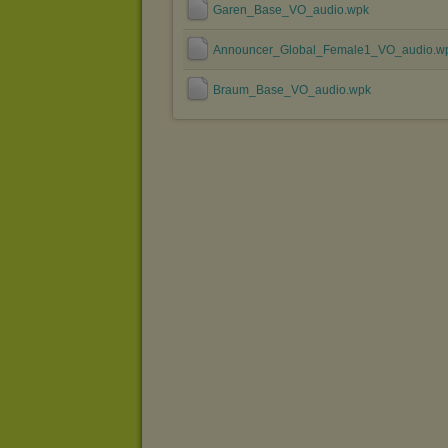
Garen_Base_VO_audio.wpk
Announcer_Global_Female1_VO_audio.w
Braum_Base_VO_audio.wpk