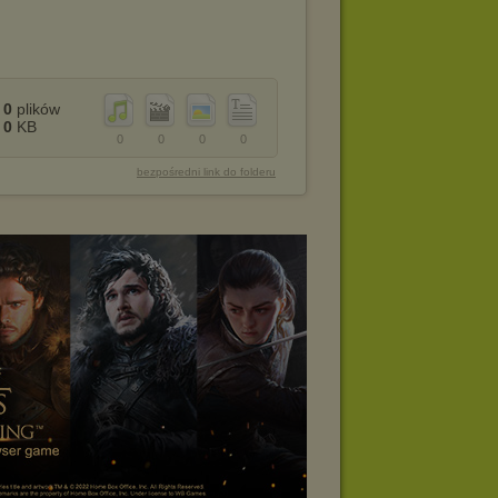
0
plików
0
KB
0
0
0
0
bezpośredni link do folderu