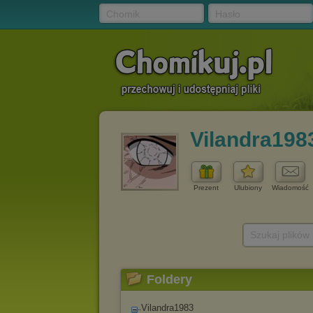
Chomik
Hasło
Vilandra198
Prezent
Ulubiony
Wiadomość
Szukaj plików
Foldery
Vilandra1983