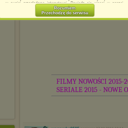
w swojej przeglądarce internetowej. Dowiedz się więcej w naszej
Polityce Prywatności -
http://chomikuj.pl/PolitykaPrywatnosci.aspx
.
Rozumiem
Przechodzę do serwisu
Jednocześnie informujemy że zmiana ustawień przeglądarki może
spowodować ograniczenie korzystania ze strony Chomikuj.pl.
W przypadku braku twojej zgody na akceptację cookies niestety
prosimy o opuszczenie serwisu chomikuj.pl.
Wykorzystanie plików cookies
przez
Zaufanych Partnerów
(dostosowanie reklam do Twoich potrzeb, analiza skuteczności działań
marketingowych).
Wyrażenie sprzeciwu spowoduje, że wyświetlana Ci reklama nie
będzie dopasowana do Twoich preferencji, a będzie to reklama
wyświetlona przypadkowo.
Istnieje możliwość zmiany ustawień przeglądarki internetowej w
sposób uniemożliwiający przechowywanie plików cookies na
FILMY NOWOŚCI 2015-2
urządzeniu końcowym. Można również usunąć pliki cookies,
dokonując odpowiednich zmian w ustawieniach przeglądarki
SERIALE 2015 - NOWE 
internetowej.
Pełną informację na ten temat znajdziesz pod adresem
http://chomikuj.pl/PolitykaPrywatnosci.aspx
.