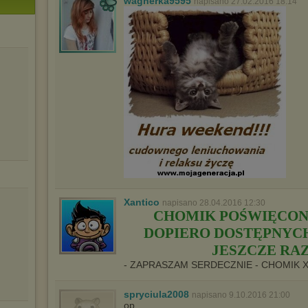
wagnerka9595
napisano 27.02.2016 18:14
Xantico
napisano 28.04.2016 12:30
CHOMIK POŚWIĘCON
DOPIERO DOSTĘPNYCH 
JESZCZE RAZ
- ZAPRASZAM SERDECZNIE - CHOMIK 
spryciula2008
napisano 9.10.2016 21:00
op