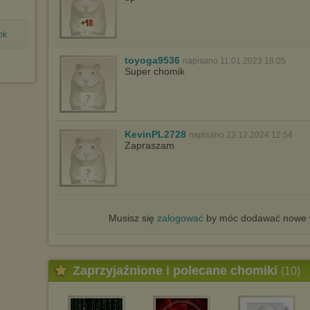
pk
toyoga9536
napisano 11.01.2023 18:05
Super chomik
KevinPL2728
napisano 23.12.2024 12:54
Zapraszam
Musisz się
zalogować
by móc dodawać nowe w
Zaprzyjaźnione i polecane chomiki
(10)