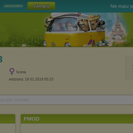
Nie masz j
zapomniałem
3
Ivona
widziany: 18.01.2019 05:15
 na tym chomiku
FMOD