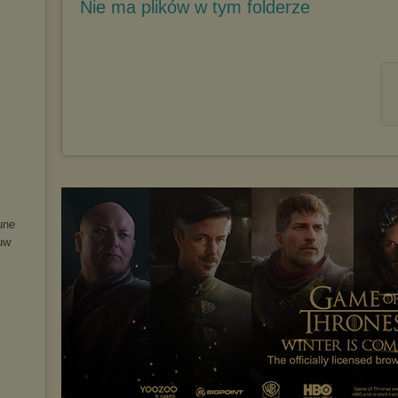
Nie ma plików w tym folderze
u
ne
u
w