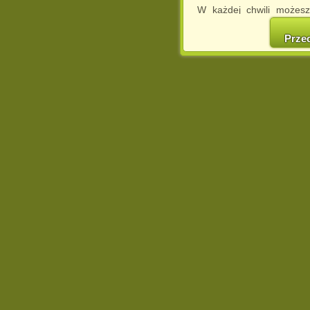
W każdej chwili możesz
cookies w swojej przeglą
w naszej Pol
Prze
http://chomikuj.pl/Polity
Jednocześnie informuje
może spowodować ogr
Chomikuj.pl.
W przypadku braku twojej
prosimy o opuszczenie se
Wykorzystanie plików c
(dostosowanie reklam do
działań marketingowych).
Wyrażenie sprzeciwu spo
będzie dopasowana do Tw
wyświetlona przypadkowo
Istnieje możliwość zmian
sposób uniemożliwiając
urządzeniu końcowym. M
dokonując odpowiednich
internetowej.
Pełną informację na 
http://chomikuj.pl/Polity