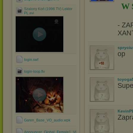
W 
Szalony Koń (1996 TV) Lektor
PL.avi
- Z
XAN
spryciu
op
login.swf
login-loop.flv
toyoga
Supe
KevinP
Zapr
Garen_Base_VO_audio.wpk
Announcer_Global_Female1_VO_audio.wpk