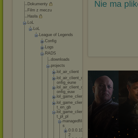
Nie ma pli
Dokumenty
Film z meczu
Hasła
LoL
LoL
League of Legends
Config
Logs
RADS
downl
oads
proje
cts
lo
l_
ai
r_
cl
ie
nt
lo
l_
ai
r_
cl
ie
nt
_c
on
fi
g_
eu
ne
lo
l_
ai
r_
cl
ie
nt
_c
on
fi
g_
eu
w
lo
l_
ga
me
_c
li
en
t
lo
l_
ga
me
_c
li
en
t_
en
_g
b
lo
l_
ga
me
_c
li
en
t_
pl
_p
l
m
a
n
a
g
e
d
f
i
l
e
s
0
.
0
.
0
.
1
0
2