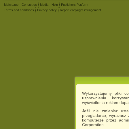
Main page
Contact us
Media
Help
Publishers Platform
Terms and conditions
Privacy policy
Report copyright infringement
Wykorzystujemy pliki c
usprawnienia korzyst
wyświetlenia reklam dop
Jeśli nie zmienisz ust
przeglądarce, wyrażasz
komputerze przez admin
Corporation.