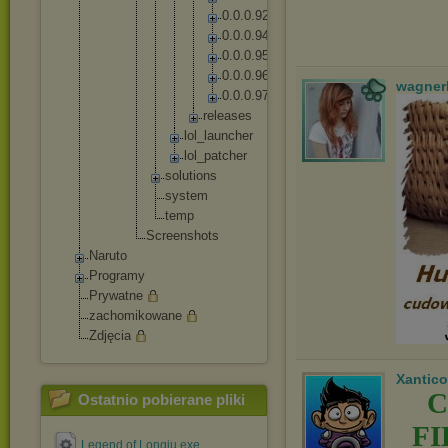
0
.
0
.
0
.
9
2
0
.
0
.
0
.
9
4
0
.
0
.
0
.
9
5
0
.
0
.
0
.
9
6
wagner
0
.
0
.
0
.
9
7
r
e
l
e
a
s
e
s
lo
l_
la
un
ch
er
lo
l_
pa
tc
he
r
solut
ions
syste
m
temp
Screensh
ots
Naruto
Programy
Prywatne
zachomikowane
Zdjęcia
Xantico
C
Ostatnio pobierane pliki
F
Legend of Longju.exe