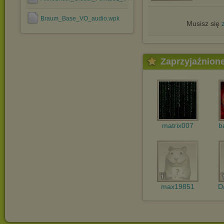
Braum_Base_VO_audio.wpk
Musisz się
Zaprzyjaźnion
matrix007
b
max19851
D