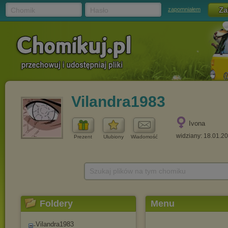
Chomik
Hasło
zapomniałem
Vilandra1983
Ivona
widziany: 18.01.2
Prezent
Ulubiony
Wiadomość
Szukaj plików na tym chomiku
Foldery
Menu
Vilandra1983