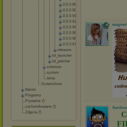
0
.
0
.
0
.
8
9
0
.
0
.
0
.
9
0
0
.
0
.
0
.
9
1
0
.
0
.
0
.
9
2
wagner
0
.
0
.
0
.
9
4
0
.
0
.
0
.
9
5
0
.
0
.
0
.
9
6
0
.
0
.
0
.
9
7
r
e
l
e
a
s
e
s
lo
l_
la
un
ch
er
lo
l_
pa
tc
he
r
solut
ions
syste
m
temp
Screensh
ots
Naruto
Programy
Prywatne
zachomikowane
Xantico
C
Zdjęcia
F