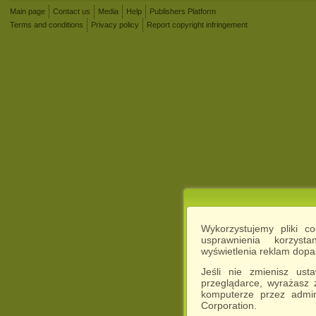
Main page
Contact us
Media
Help
Publishers Platform
Terms and conditions
Privacy policy
Report copyright infringement
Wykorzystujemy pliki c
usprawnienia korzyst
wyświetlenia reklam dop
Jeśli nie zmienisz ust
przeglądarce, wyrażasz
komputerze przez admin
Corporation.