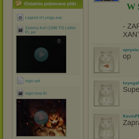
Ostatnio pobierane pliki
W 
Legend of Longju.exe
- Z
Szalony Koń (1996 TV) Lektor
PL.avi
XAN
spryciu
op
login.swf
toyoga
Supe
login-loop.flv
KevinP
Zapr