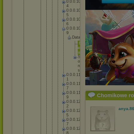
0
.
0
.
0
.
1
0
4
0
.
0
.
0
.
1
0
5
0
.
0
.
0
.
1
0
6
0
.
0
.
0
.
1
0
9
D
a
t
a
M
e
n
u
S
o
u
n
d
s
0
.
0
.
0
.
1
1
1
0
.
0
.
0
.
1
1
7
0
.
0
.
0
.
1
1
Chomikowe r
9
0
.
0
.
0
.
1
2
2
anya.8
0
.
0
.
0
.
1
2
5
0
.
0
.
0
.
1
2
7
0
.
0
.
0
.
1
2
8