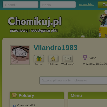
Chomik
Hasło
zapomniałem
Vilandra1983
Ivona
widziany: 18.01.2
Prezent
Ulubiony
Wiadomość
Szukaj plików na tym chomiku
Foldery
Menu
Vilandra1983