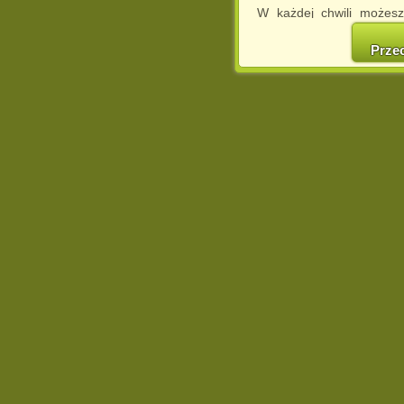
W każdej chwili możesz
cookies w swojej przeglą
w naszej Pol
Prze
http://chomikuj.pl/Polity
Jednocześnie informuje
może spowodować ogr
Chomikuj.pl.
W przypadku braku twojej
prosimy o opuszczenie se
Wykorzystanie plików c
(dostosowanie reklam do
działań marketingowych).
Wyrażenie sprzeciwu spo
będzie dopasowana do Tw
wyświetlona przypadkowo
Istnieje możliwość zmian
sposób uniemożliwiając
urządzeniu końcowym. M
dokonując odpowiednich
internetowej.
Pełną informację na 
http://chomikuj.pl/Polity