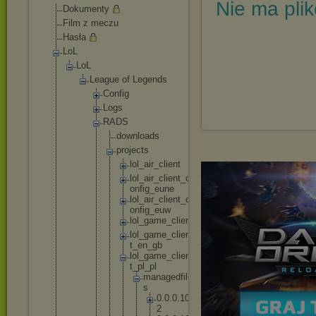
Nie ma pli
Dokumenty
Film z meczu
Hasła
LoL
LoL
League of Legends
Config
Logs
RADS
downl
oads
proje
cts
lo
l_
ai
r_
cl
ie
nt
lo
l_
ai
r_
cl
ie
nt
_c
on
fi
g_
eu
ne
lo
l_
ai
r_
cl
ie
nt
_c
on
fi
g_
eu
w
lo
l_
ga
me
_c
li
en
t
lo
l_
ga
me
_c
li
en
t_
en
_g
b
lo
l_
ga
me
_c
li
en
t_
pl
_p
l
m
a
n
a
g
e
d
f
i
l
e
s
0
.
0
.
0
.
1
0
2