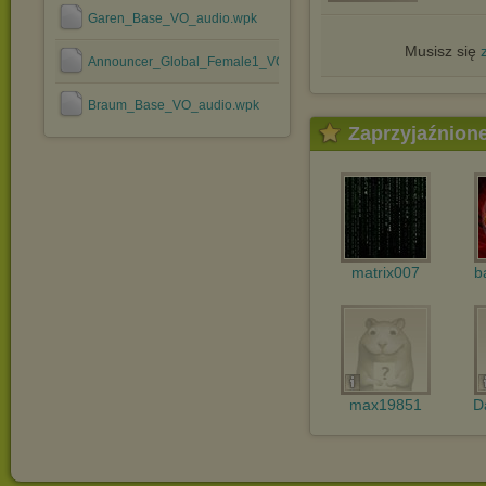
Garen_Base_VO_audio.wpk
Musisz się
Announcer_Global_Female1_VO_audio.wpk
Braum_Base_VO_audio.wpk
Zaprzyjaźnion
matrix007
b
max19851
D