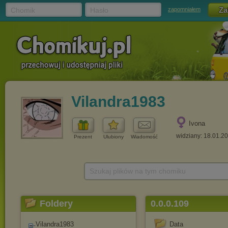
Chomik
Hasło
zapomniałem
Vilandra1983
Ivona
widziany: 18.01.2
Prezent
Ulubiony
Wiadomość
Szukaj plików na tym chomiku
Foldery
0.0.0.109
Vilandra1983
Data