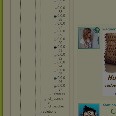
0
.
0
.
0
.
8
2
0
.
0
.
0
.
8
3
0
.
0
.
0
.
8
5
0
.
0
.
0
.
8
7
wagner
0
.
0
.
0
.
8
9
0
.
0
.
0
.
9
0
0
.
0
.
0
.
9
1
0
.
0
.
0
.
9
2
0
.
0
.
0
.
9
4
0
.
0
.
0
.
9
5
0
.
0
.
0
.
9
6
0
.
0
.
0
.
9
7
r
e
l
e
a
s
e
s
lo
l_
la
un
ch
er
Xantico
lo
l_
pa
tc
he
r
C
solut
ions