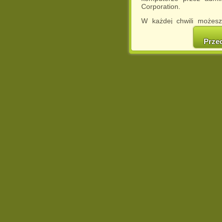
Corporation.
W każdej chwili możesz
cookies w swojej przeglą
w naszej Pol
Prze
http://chomikuj.pl/Polity
Jednocześnie informuje
może spowodować ogr
Chomikuj.pl.
W przypadku braku twojej
prosimy o opuszczenie se
Wykorzystanie plików c
(dostosowanie reklam do
działań marketingowych).
Wyrażenie sprzeciwu spo
będzie dopasowana do Tw
wyświetlona przypadkowo
Istnieje możliwość zmian
sposób uniemożliwiając
urządzeniu końcowym. M
dokonując odpowiednich
internetowej.
Pełną informację na 