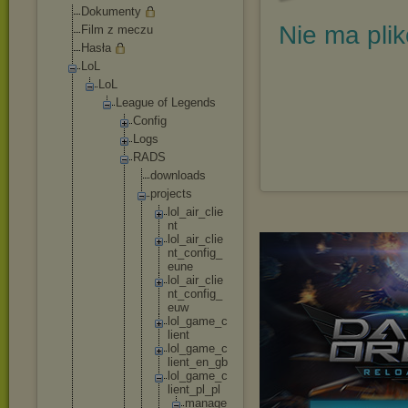
Dokumenty
Nie ma pli
Film z meczu
Hasła
LoL
LoL
League of Legends
Config
Logs
RADS
downl
oads
proje
cts
lo
l_
ai
r_
cl
ie
nt
lo
l_
ai
r_
cl
ie
nt
_c
on
fi
g_
eu
ne
lo
l_
ai
r_
cl
ie
nt
_c
on
fi
g_
eu
w
lo
l_
ga
me
_c
li
en
t
lo
l_
ga
me
_c
li
en
t_
en
_g
b
lo
l_
ga
me
_c
li
en
t_
pl
_p
l
m
a
n
a
g
e