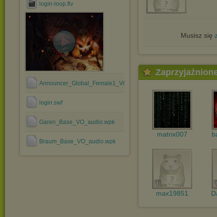
login-loop.flv
Musisz się
Zaprzyjaźnion
Announcer_Global_Female1_VO_audio.wpk
login.swf
Garen_Base_VO_audio.wpk
matrix007
b
Braum_Base_VO_audio.wpk
max19851
D