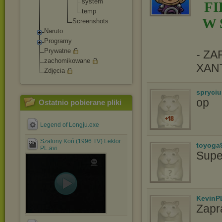
syste
m
F
temp
W 
Screensh
ots
Naruto
Programy
Prywatne
- Z
zachomikowane
XAN
Zdjęcia
spryciu
op
Ostatnio pobierane pliki
Legend of Longju.exe
Szalony Koń (1996 TV) Lektor
toyoga
PL.avi
Supe
KevinP
Zapr