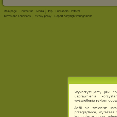
Main page
Contact us
Media
Help
Publishers Platform
Terms and conditions
Privacy policy
Report copyright infringement
Wykorzystujemy pliki c
usprawnienia korzyst
wyświetlenia reklam dop
Jeśli nie zmienisz ust
przeglądarce, wyrażasz
komputerze przez admin