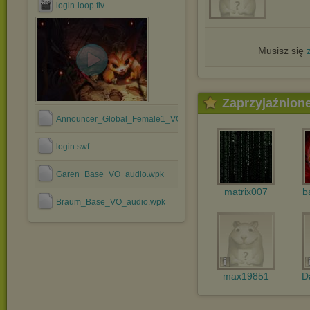
login-loop.flv
Musisz się
Zaprzyjaźnion
Announcer_Global_Female1_VO_audio.wpk
login.swf
Garen_Base_VO_audio.wpk
matrix007
b
Braum_Base_VO_audio.wpk
max19851
D