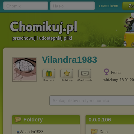
Chomik
Hasło
zapomniałem
Vilandra1983
Ivona
widziany: 18.01.2
Prezent
Ulubiony
Wiadomość
Szukaj plików na tym chomiku
Foldery
0.0.0.106
Vilandra1983
Data