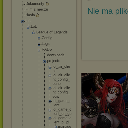
Dokumenty
Nie ma pli
Film z meczu
Hasła
LoL
LoL
League of Legends
Config
Logs
RADS
downl
oads
proje
cts
lo
l_
ai
r_
cl
ie
nt
lo
l_
ai
r_
cl
ie
nt
_c
on
fi
g_
eu
ne
lo
l_
ai
r_
cl
ie
nt
_c
on
fi
g_
eu
w
lo
l_
ga
me
_c
li
en
t
lo
l_
ga
me
_c
li
en
t_
en
_g
b
lo
l_
ga
me
_c
li
en
t_
pl
_p
l
m
a
n
a
g
e