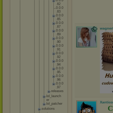
0
.
0
.
0
.
8
2
0
.
0
.
0
.
8
3
0
.
0
.
0
.
8
5
0
.
0
.
0
.
8
7
wagner
0
.
0
.
0
.
8
9
0
.
0
.
0
.
9
0
0
.
0
.
0
.
9
1
0
.
0
.
0
.
9
2
0
.
0
.
0
.
9
4
0
.
0
.
0
.
9
5
0
.
0
.
0
.
9
6
0
.
0
.
0
.
9
7
r
e
l
e
a
s
e
s
lo
l_
la
un
ch
er
Xantico
lo
l_
pa
tc
he
r
C
solut
ions