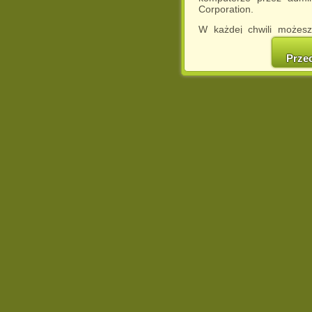
Corporation.
W każdej chwili możesz
cookies w swojej przeglą
w naszej Pol
Prze
http://chomikuj.pl/Polity
Jednocześnie informuje
może spowodować ogr
Chomikuj.pl.
W przypadku braku twojej
prosimy o opuszczenie se
Wykorzystanie plików c
(dostosowanie reklam do
działań marketingowych).
Wyrażenie sprzeciwu spo
będzie dopasowana do Tw
wyświetlona przypadkowo
Istnieje możliwość zmian
sposób uniemożliwiając
urządzeniu końcowym. M
dokonując odpowiednich
internetowej.
Pełną informację na 