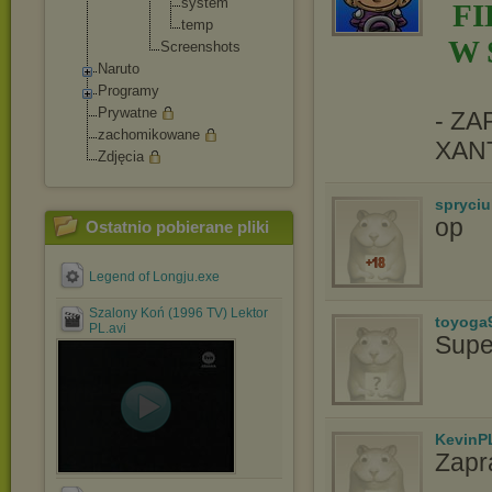
syste
m
F
temp
W 
Screensh
ots
Naruto
Programy
Prywatne
- Z
zachomikowane
XAN
Zdjęcia
spryciu
op
Ostatnio pobierane pliki
Legend of Longju.exe
Szalony Koń (1996 TV) Lektor
toyoga
PL.avi
Supe
KevinP
Zapr