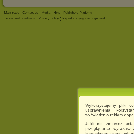
Main page
Contact us
Media
Help
Publishers Platform
Terms and conditions
Privacy policy
Report copyright infringement
Wykorzystujemy pliki c
usprawnienia korzyst
wyświetlenia reklam dop
Jeśli nie zmienisz ust
przeglądarce, wyrażasz
komputerze przez admin