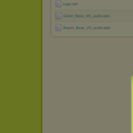
login.swf
Garen_Base_VO_audio.wpk
Braum_Base_VO_audio.wpk