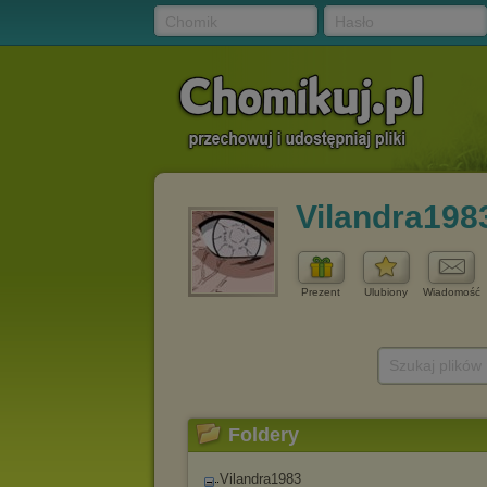
Chomik
Hasło
Vilandra198
Prezent
Ulubiony
Wiadomość
Szukaj plików
Foldery
Vilandra1983