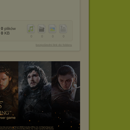
0
plików
0
KB
0
0
0
0
bezpośredni link do folderu