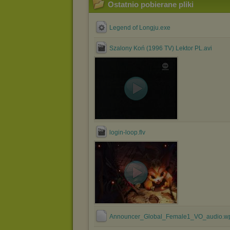
Ostatnio pobierane pliki
Legend of Longju.exe
Szalony Koń (1996 TV) Lektor PL.avi
login-loop.flv
Announcer_Global_Female1_VO_audio.w