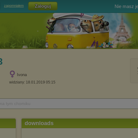
Nie masz j
zapomniałem
3
Ivona
widziany: 18.01.2019 05:15
 na tym chomiku
downloads