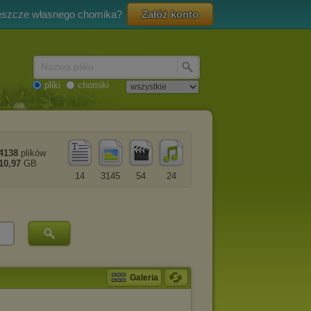
eszcze własnego chomika?
Załóż konto
Nazwa pliku
pliki
chomiki
4138
plików
10,97
GB
14
3145
54
24
Galeria