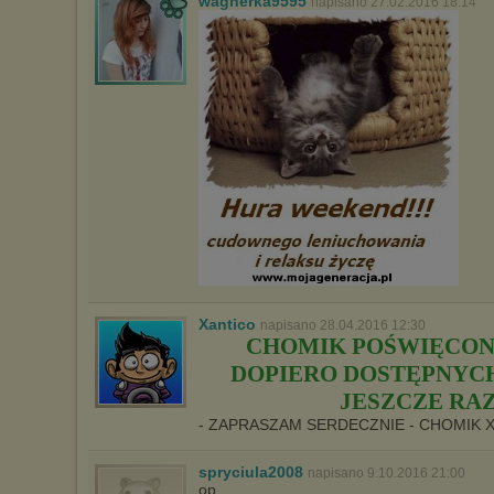
wagnerka9595
napisano 27.02.2016 18:14
Xantico
napisano 28.04.2016 12:30
CHOMIK POŚWIĘCON
DOPIERO DOSTĘPNYCH 
JESZCZE RAZ
- ZAPRASZAM SERDECZNIE - CHOMIK 
spryciula2008
napisano 9.10.2016 21:00
op