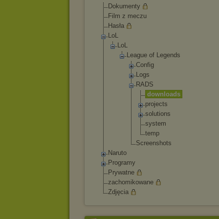
Dokumenty
Film z meczu
Hasła
LoL
LoL
League of Legends
Config
Logs
RADS
downl
oads
proje
cts
solut
ions
syste
m
temp
Screensh
ots
Naruto
Programy
Prywatne
zachomikowane
Zdjęcia