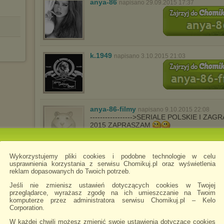
anya-86
napisano 29.09.2015 17:37
k.1949
napisano 3.10.2015 21:03
anya-86-filmy
napisano 9.10.2015 22:08
----------------->SERIALE POLSKIE I Z
2015 ZAPRASZAM
Wykorzystujemy pliki cookies i podobne technologie w celu
wert4y78uytrew
napisano 17.10.2015 21:22
usprawnienia korzystania z serwisu Chomikuj.pl oraz wyświetlenia
reklam dopasowanych do Twoich potrzeb.
Jeśli nie zmienisz ustawień dotyczących cookies w Twojej
przeglądarce, wyrażasz zgodę na ich umieszczanie na Twoim
komputerze przez administratora serwisu Chomikuj.pl – Kelo
Corporation.
W każdej chwili możesz zmienić swoje ustawienia dotyczące cookies