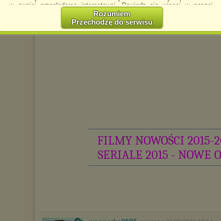
w swojej przeglądarce internetowej. Dowiedz się więcej w naszej
Polityce Prywatności -
http://chomikuj.pl/PolitykaPrywatnosci.aspx
.
Rozumiem
Przechodzę do serwisu
Jednocześnie informujemy że zmiana ustawień przeglądarki może
spowodować ograniczenie korzystania ze strony Chomikuj.pl.
W przypadku braku twojej zgody na akceptację cookies niestety
prosimy o opuszczenie serwisu chomikuj.pl.
Wykorzystanie plików cookies
przez
Zaufanych Partnerów
(dostosowanie reklam do Twoich potrzeb, analiza skuteczności działań
marketingowych).
Wyrażenie sprzeciwu spowoduje, że wyświetlana Ci reklama nie
będzie dopasowana do Twoich preferencji, a będzie to reklama
wyświetlona przypadkowo.
Istnieje możliwość zmiany ustawień przeglądarki internetowej w
sposób uniemożliwiający przechowywanie plików cookies na
FILMY NOWOŚCI 2015-2
urządzeniu końcowym. Można również usunąć pliki cookies,
dokonując odpowiednich zmian w ustawieniach przeglądarki
SERIALE 2015 - NOWE 
internetowej.
Pełną informację na ten temat znajdziesz pod adresem
http://chomikuj.pl/PolitykaPrywatnosci.aspx
.