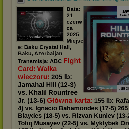
Data:
21
czerw
ca
2025
Data: 21 czerwca 2025 Miejsce:
oglądaj online
Baku Cry ...
Miejsc
e: Baku Crystal Hall,
Baku, Azerbaijan
Fight
Transmisja: ABC
Card:
Walka
wieczoru:
205 lb:
Jamahal Hill (12-3)
vs. Khalil Rountree
Główna karta:
Jr. (13-6)
155 lb: Rafa
4) vs. Ignacio Bahamondes (17-5)
265 
Blaydes (18-5) vs. Rizvan Kuniev (13-
Tofiq Musayev (22-5) vs. Myktybek Oro