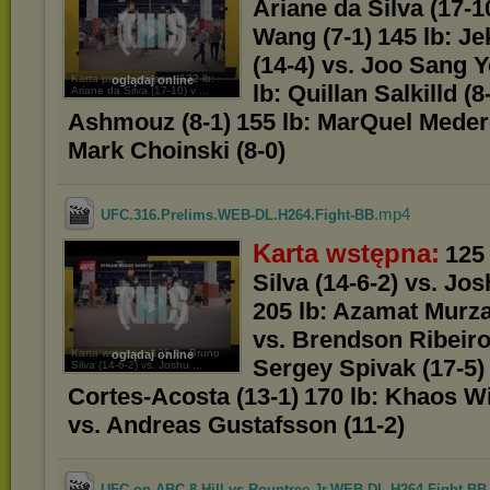
Ariane da Silva (17-1
Wang (7-1)
145 lb: J
(14-4) vs. Joo Sang Y
Karta przedwstępna: 132 lb:
oglądaj online
lb: Quillan Salkilld (8
Ariane da Silva (17-10) v ...
Ashmouz (8-1)
155 lb: MarQuel Meder
Mark Choinski (8-0)
.mp4
UFC.316.Prelims.WEB-DL.H264.Fight-BB
Karta wstępna:
125
Silva (14-6-2) vs. Jo
205 lb: Azamat Murza
vs. Brendson Ribeiro
Karta wstępna: 125 lb: Bruno
oglądaj online
Sergey Spivak (17-5)
Silva (14-6-2) vs. Joshu ...
Cortes-Acosta (13-1)
170 lb: Khaos Wi
vs. Andreas Gustafsson (11-2)
UFC.on.ABC.8.Hill.vs.Rountree.Jr.WEB-DL.H264.Fight-BB