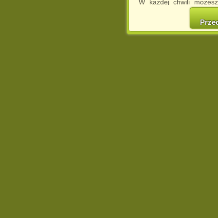
W każdej chwili możesz
cookies w swojej przeglą
w naszej Pol
Prze
http://chomikuj.pl/Polity
Jednocześnie informuje
może spowodować ogr
Chomikuj.pl.
W przypadku braku twojej
prosimy o opuszczenie se
Wykorzystanie plików c
(dostosowanie reklam do
działań marketingowych).
Wyrażenie sprzeciwu spo
będzie dopasowana do Tw
wyświetlona przypadkowo
Istnieje możliwość zmian
sposób uniemożliwiając
urządzeniu końcowym. M
dokonując odpowiednich
internetowej.
Pełną informację na 
http://chomikuj.pl/Polity