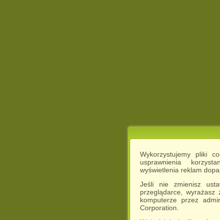
Wykorzystujemy pliki c
usprawnienia korzyst
wyświetlenia reklam dop
Jeśli nie zmienisz ust
przeglądarce, wyrażasz
komputerze przez admin
Corporation.