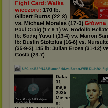
Fight Card:
Walka
wieczoru:
170 lb:
Gilbert Burns (22-8)
Główna 
vs. Michael Morales (17-0)
Paul Craig (17-9-1) vs. Rodolfo Bellato
lb: Sodiq Yusuff (13-4) vs. Mairon San
lb: Dustin Stoltzfus (16-6) vs. Nursul
(35-9-2)
145 lb: Julian Erosa (31-12) v
Costa (23-7)
UFC.on.ESPN.68.Blanchfield.vs.Barber.WEB-DL.H264.Fig
Data:
31
maja
2025
Miejsc
Data: 31 maja 2025 Miejsce:
UFC APEX, E ...
e: