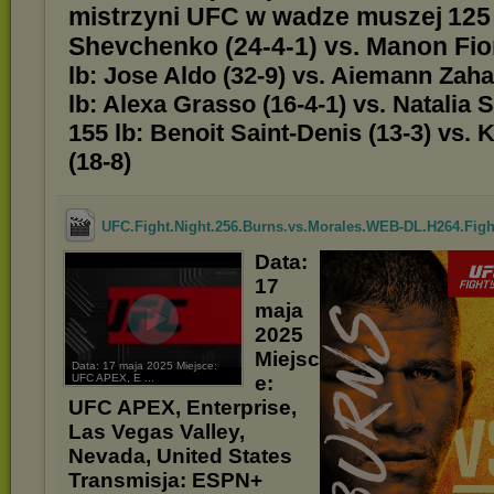
mistrzyni UFC w wadze muszej
125
Shevchenko (24-4-1) vs. Manon Fior
lb: Jose Aldo (32-9) vs. Aiemann Zaha
lb: Alexa Grasso (16-4-1) vs. Natalia S
155 lb: Benoit Saint-Denis (13-3) vs. 
(18-8)
UFC.Fight.Night.256.Burns.vs.Morales.WEB-DL.H264.Fig
Data:
17
maja
2025
Miejsc
Data: 17 maja 2025 Miejsce:
UFC APEX, E ...
e:
UFC APEX, Enterprise,
Las Vegas Valley,
Nevada, United States
Transmisja: ESPN+