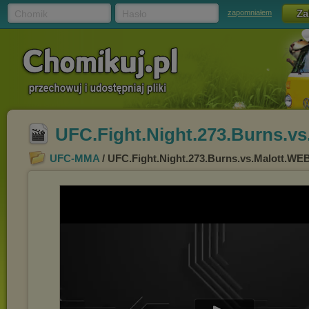
Chomik
Hasło
zapomniałem
UFC.Fight.Night.273.Burns.v
UFC-MMA
/ UFC.Fight.Night.273.Burns.vs.Malott.W