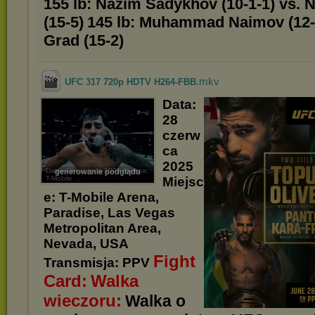
155 lb: Nazim Sadykhov (10-1-1) vs. N
(15-5)
145 lb: Muhammad Naimov (12-
Grad (15-2)
.mkv
UFC 317 720p HDTV H264-FBB
Data:
28
czerw
ca
2025
Data: 28 czerwca 2025 Miejsce:
generowanie podglądu
T-Mobile ...
Miejsc
e: T-Mobile Arena,
Paradise, Las Vegas
Metropolitan Area,
Nevada, USA
Fight
Transmisja: PPV
Card:
Walka
wieczoru:
Walka o