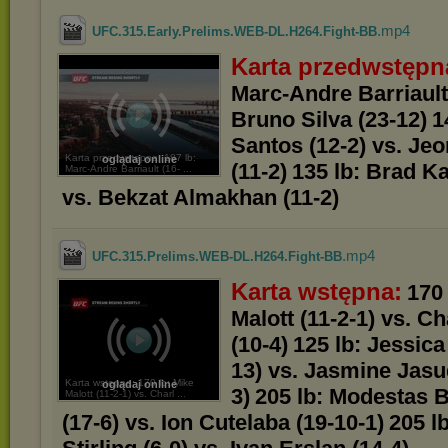
.mp4
UFC.315.Early.Prelims.WEB-DL.H264.Fight-BB
Karta przedwstępn
Marc-Andre Barriault 
Bruno Silva (23-12)
1
Santos (12-2) vs. J
Karta przedwstępna: 187 lb:
oglądaj online
(11-2)
135 lb: Brad Ka
Marc-Andre Barriault (16- ...
vs. Bekzat Almakhan (11-2)
.mp4
UFC.315.Prelims.WEB-DL.H264.Fight-BB
Karta wstępna:
170 
Malott (11-2-1) vs. C
(10-4)
125 lb: Jessica
13) vs. Jasmine Jasu
Karta wstępna: 170 lb: Mike
oglądaj online
3)
205 lb: Modestas 
Malott (11-2-1) vs. Charl ...
(17-6) vs. Ion Cutelaba (19-10-1)
205 l