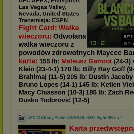
UFC APEX, Enterprise,
Las Vegas Valley,
Nevada, United States
Transmisja: ESPN
Fight Card:
Walka
wieczoru:
Odwołana
walka wieczoru z
powodów zdrowotnych Maycee Ba
karta:
155 lb:
Mateusz Gamrot
(24-3)
Klein (23-4-1)
170 lb: Billy Ray Goff (
Brahimaj (11-5)
205 lb: Dustin Jacoby 
Bruno Lopes (14-1)
145 lb: Ketlen Viei
Macy Chiasson (10-3)
185 lb: Zach Ree
Dusko Todorović (12-5)
.mp4
UFC.316.Early.Prelims.WEB-DL.H264.Fight-BB
Karta przedwstępn