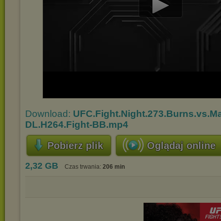
Play
Video
Download:
UFC.Fight.Night.273.Burns.vs.M
DL.H264.Fight-BB.mp4
Pobierz plik
Oglądaj online
2,32 GB
Czas trwania:
206 min