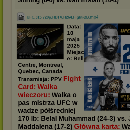
Stirling (6-0) vs. Ivan Erslan (14-4)
.mp4
UFC.315.720p.HDTV.H264.Fight-BB
Data:
10
maja
2025
Miejsc
Data: 10 maja 2025 Miejsce:
oglądaj online
Bell Centre ...
e: Bell
Centre, Montreal,
Quebec, Canada
Fight
Transmisja: PPV
Card:
Walka
wieczoru:
Walka o
pas mistrza UFC w
wadze półśredniej
170 lb: Belal Muhammad (24-3) vs. 
Główna karta:
Maddalena (17-2)
Wa