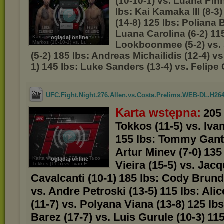
(10-10-1) vs. Luana Pinh
lbs: Kai Kamaka III (8-3
(14-8) 125 lbs: Poliana 
Luana Carolina (6-2) 11
Karta wstępna: 115 lbs: Randa
oglądaj online
Markos (10-10-1) vs. Lu ...
Lookboonmee (5-2) vs
(5-2) 185 lbs: Andreas Michailidis (12-4) vs
1) 145 lbs: Luke Sanders (13-4) vs. Felipe 
UFC.Fight.Night.276.Allen.vs.Costa.Prelims.WEB-DL.H264
Karta wstępna:
205
Tokkos (11-5) vs. Iva
155 lbs: Tommy Gantt
Artur Minev (7-0)
135
Karta wstępna: 205 lbs: Tuco
oglądaj online
Vieira (15-5) vs. Jacq
Tokkos (11-5) vs. Ivan E ...
Cavalcanti (10-1)
185 lbs: Cody Brund
vs. Andre Petroski (13-5)
115 lbs: Ali
(11-7) vs. Polyana Viana (13-8)
125 lbs
Barez (17-7) vs. Luis Gurule (10-3)
115