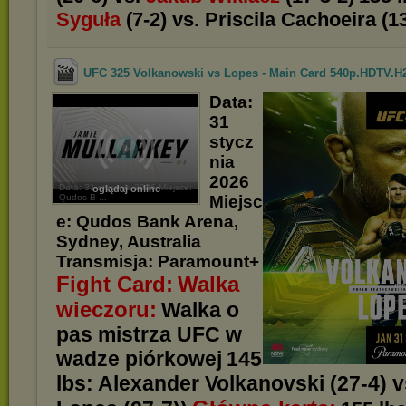
Syguła
(7-2) vs. Priscila Cachoeira (1
UFC 325 Volkanowski vs Lopes - Main Card 540p.HDTV.H2
Data:
31
stycz
nia
2026
Data: 31 stycznia 2026 Miejsce:
oglądaj online
Qudos B ...
Miejsc
e: Qudos Bank Arena,
Sydney, Australia
Transmisja: Paramount+
Fight Card:
Walka
wieczoru:
Walka o
pas mistrza UFC w
wadze piórkowej
145
lbs: Alexander Volkanovski (27-4) v