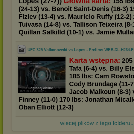
Główna karta:
Lopes (27-7))
155 lb
(24-13) vs. Benoit Saint-Denis (16-3)
1
Fiziev (13-4) vs. Mauricio Ruffy (12-2)
Tuivasa (14-8) vs. Tallison Teixeira (8-
Quillan Salkilld (10-1) vs. Jamie Mulla
UFC 325 Volkanowski vs Lopes - Prelims WEB-DL.H264.Fi
Karta wstępna:
205 
Tafa (6-4) vs. Billy El
185 lbs: Cam Rowston
Cody Brundage (11-7
Karta wstępna: 205 lbs: Junior
oglądaj online
Jacob Malkoun (8-3) 
Tafa (6-4) vs. Billy E ...
Finney (11-0)
170 lbs: Jonathan Micalle
Oban Elliott (12-3)
więcej plików z tego folderu..