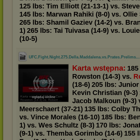
125 lbs: Tim Elliott (21-13-1) vs. Stev
145 lbs: Marwan Rahiki (8-0) vs. Ollie
265 lbs: Shamil Gaziev (14-2) vs. Bran
1)
265 lbs: Tai Tuivasa (14-9) vs. Loui
(10-5)
UFC.Fight.Night.275.Della.Maddalena.vs.Prates.Prelims...
Karta wstępna:
185
Rowston (14-3) vs.
R
(18-6)
205 lbs: Junior 
Kevin Christian (9-3)
Karta wstępna: 185 lbs: Cam
oglądaj online
Jacob Malkoun (9-3) 
Rowston (14-3) vs. Robert ...
Meerschaert (37-21)
135 lbs: Colby Th
vs. Vince Morales (16-10)
185 lbs: Be
1) vs. Wes Schultz (8-3)
170 lbs: Jona
(9-1) vs. Themba Gorimbo (14-6)
155 