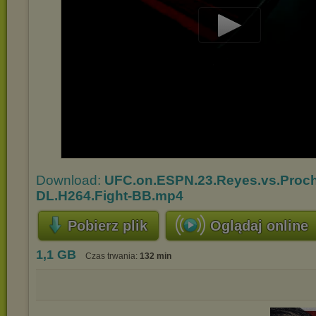
Play
Video
Download:
UFC.on.ESPN.23.Reyes.vs.Proc
DL.H264.Fight-BB.mp4
Pobierz plik
Oglądaj online
1,1 GB
Czas trwania:
132 min