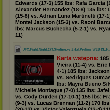
Edwards (17-6)
155 lbs: Rafa García (
Alexander Hernandez (18-8)
135 lbs:
(15-8) vs. Adrian Luna Martinetti (17-1
Montel Jackson (15-3) vs. Raoni Barce
lbs: Marcus Buchecha (5-2-1) vs. Rya
11)
UFC.Fight.Night.273.Sterling.vs.Zalal.Prelims.WEB-DL.H..
Karta wstępna:
185
Vieira (11-4) vs. Eri
4-1)
185 lbs: Jackson
vs. Sedriques Dumas
Karta wstępna: 185 lbs:
oglądaj online
lbs: Mayra Bueno Silv
Rodolfo Vieira (11-4) vs. Eri ...
Michelle Montague (7-0)
135 lbs: Jafel
vs. Cody Durden (17-10-1)
155 lbs: Fr
(9-3) vs. Lucas Brennan (11-2)
170 lbs
(20-12) vs. Victor Valenzuela (13-4)
115