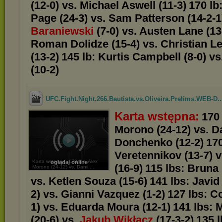
(12-0) vs. Michael Aswell (11-3)
170 lb
Page (24-3) vs. Sam Patterson (14-2-1
Baraniewski
(7-0) vs. Austen Lane (13
Roman Dolidze (15-4) vs. Christian 
(13-2)
145 lb: Kurtis Campbell (8-0) v
(10-2)
UFC.Fight.Night.266.Bautista.vs.Oliveira.Prelims.WEB-D..
Karta wstępna:
170 
Morono (24-12) vs. Da
Donchenko (12-2)
170
Veretennikov (13-7) v
Karta wstępna: 170 lbs: Alex
oglądaj online
(16-9)
115 lbs: Bruna 
Morono (24-12) vs. Danii ...
vs. Ketlen Souza (15-6)
141 lbs: Javid
2) vs. Gianni Vazquez (1-2)
127 lbs: C
1) vs. Eduarda Moura (12-1)
141 lbs: 
(20-6) vs.
Jakub Wikłacz
(17-3-2)
135 