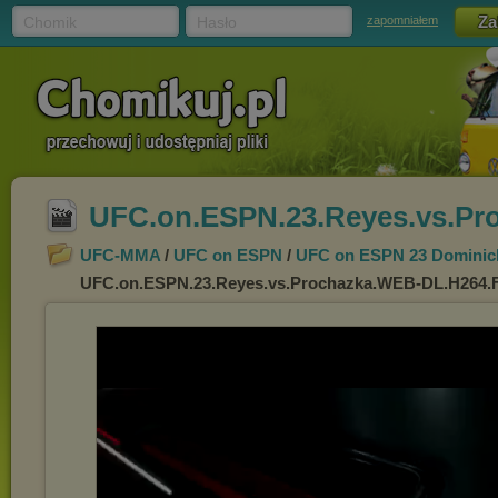
Chomik
Hasło
zapomniałem
UFC.on.ESPN.23.Reyes.vs.Pr
UFC-MMA
/
UFC on ESPN
/
UFC on ESPN 23 Dominick 
UFC.on.ESPN.23.Reyes.vs.Prochazka.WEB-DL.H264.