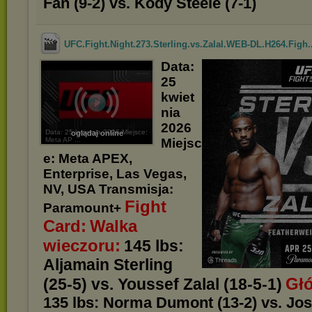
Fan (9-2) vs. Kody Steele (7-1)
UFC.Fight.Night.273.Sterling.vs.Zalal.WEB-DL.H264.Figh..
Data:
25
kwiet
nia
2026
Data: 25 kwietnia 2026 Miejsce:
oglądaj online
Meta AP ...
Miejsc
e: Meta APEX,
Enterprise, Las Vegas,
NV, USA Transmisja:
Fight
Paramount+
Card:
Walka
wieczoru:
145 lbs:
Aljamain Sterling
Głó
(25-5) vs. Youssef Zalal (18-5-1)
135 lbs: Norma Dumont (13-2) vs. Jo