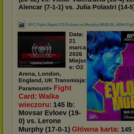
Alencar (7-1-1) vs. Julia Polastri (14-5
UFC.Fight.Night.270.Evloev.vs.Murphy.WEB-DL.H264.Fig
Data:
21
marca
2026
Miejsc
Data: 21 marca 2026 Miejsce:
oglądaj online
O2 Arena, ...
e: O2
Arena, London,
England, UK Transmisja:
Fight
Paramount+
Card:
Walka
wieczoru:
145 lb:
Movsar Evloev (19-
0) vs. Lerone
Główna karta:
Murphy (17-0-1)
145 