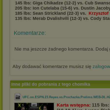
145 lbs: Giga Chikadze (12-2) vs. Cub Swanso
205 lbs: Ion Cutelaba (15-6) vs. Dustin Jacoby
185 lbs: Sean Strickland (22-3) vs.
Krzysztof
135 lbs: Merab Dvalishvili (12-3) vs. Cody St
Komentarze:
Nie ma jeszcze żadnego komentarza. Dodaj g
Aby dodawać komentarze musisz się
zalogo
Inne pliki do pobrania z tego chomika
UFC.on.ESPN.23.Reyes.vs.Prochazka.Prelims.WEB-DL.H26
Karta wstępna:
115 lbs