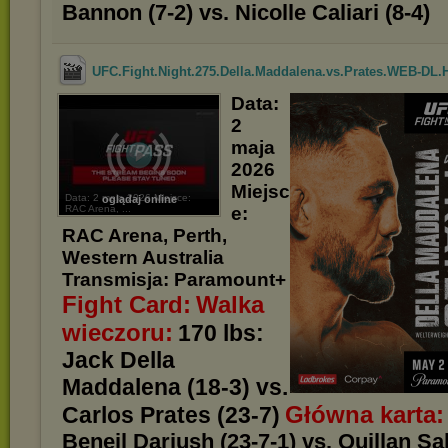
Bannon (7-2) vs. Nicolle Caliari (8-4)
UFC.Fight.Night.275.Della.Maddalena.vs.Prates.WEB-DL.H
Data:
2
maja
2026
Miejsc
Data: 2 maja 2026 Miejsce:
oglądaj online
RAC Arena, ...
e:
RAC Arena, Perth,
Western Australia
Transmisja: Paramount+
Fight Card:
Walka
wieczoru:
170 lbs:
Jack Della
Maddalena (18-3) vs.
Główna karta:
Carlos Prates (23-7)
Beneil Dariush (23-7-1) vs. Quillan Sal