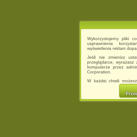
Wykorzystujemy pliki c
usprawnienia korzyst
wyświetlenia reklam dop
Jeśli nie zmienisz ust
przeglądarce, wyrażasz
komputerze przez admin
Corporation.
W każdej chwili możesz
cookies w swojej przeglą
w naszej Pol
Prze
http://chomikuj.pl/Polity
Jednocześnie informuje
może spowodować ogr
Chomikuj.pl.
W przypadku braku twojej
prosimy o opuszczenie se
Wykorzystanie plików c