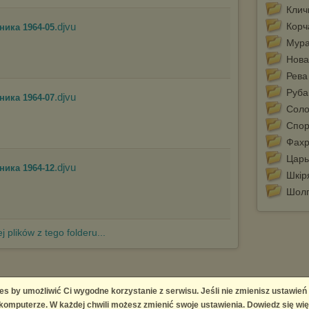
Клич
.djvu
Корч
ника 1964-05
Мур
Нова
Рева
Руба
.djvu
ника 1964-07
Соло
Спор
Фахр
Царь
.djvu
ника 1964-12
Шкір
Шол
j plików z tego folderu...
es by umożliwić Ci wygodne korzystanie z serwisu. Jeśli nie zmienisz ustawień
 Platform
omputerze. W każdej chwili możesz zmienić swoje ustawienia. Dowiedz się wię
right infringement