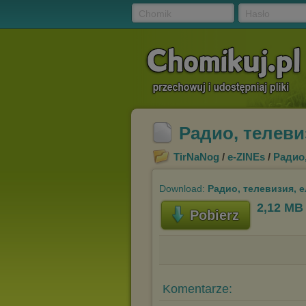
Chomik
Hasło
Радио, телеви
TirNaNog
/
e-ZINEs
/
Радио,
Download:
Радио, телевизия, е
2,12 MB
Pobierz
Komentarze: