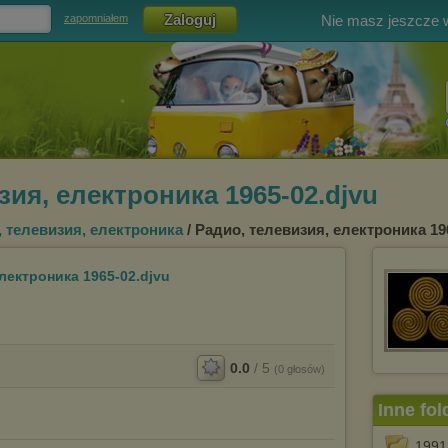
Nie masz jeszcze
zapomniałem
зия, електроника 1965-02.djvu
 телевизия, електроника
/ Радио, телевизия, електроника 19
лектроника 1965-02.djvu
0.0
/
5
(
0
głosów)
Inne fol
1991