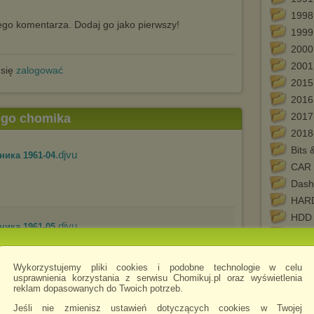
1998
go komentarza. Dodaj go jako pierwszy!
1999
2000
2001
 się
zalogować
2015
2016
2017
tego chomika
2018
Bits 
.djvu
ника 1961-04
CAR
Dash
HAR
HDD
.djvu
ника 1961-05
LIPE
Niss
Wykorzystujemy pliki cookies i podobne technologie w celu
Niss
usprawnienia korzystania z serwisu Chomikuj.pl oraz wyświetlenia
Niss
reklam dopasowanych do Twoich potrzeb.
.djvu
ника 1963-01
Pract
Jeśli nie zmienisz ustawień dotyczących cookies w Twojej