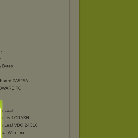
~
~
& Bytes
board PA525A
DWARE PC
an Leaf
an Leaf CRASH
an Leaf VDO 24C16
ical Wiireless