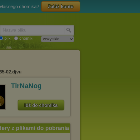
 własnego chomika?
Załóż konto
Nazwa pliku
pliki
chomiki
65-02.djvu
TirNaNog
Idź do chomika
dery z plikami do pobrania