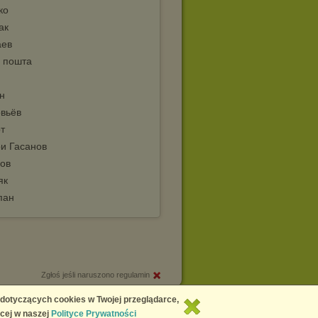
ко
ак
аев
 пошта
н
вьёв
т
и Гасанов
ов
як
пан
Zgłoś jeśli naruszono regulamin
Copyright © 2026
Chomikuj.pl
 dotyczących cookies w Twojej przeglądarce,
cej w naszej
Polityce Prywatności