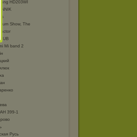
sung HD203WI
YNNIK
us
trum Show, The
sactor
 HUB
mi Mi band 2
ін
цкий
илюк
ха
ан
аренко
ева
АН 399-1
рово
ь
ская Русь