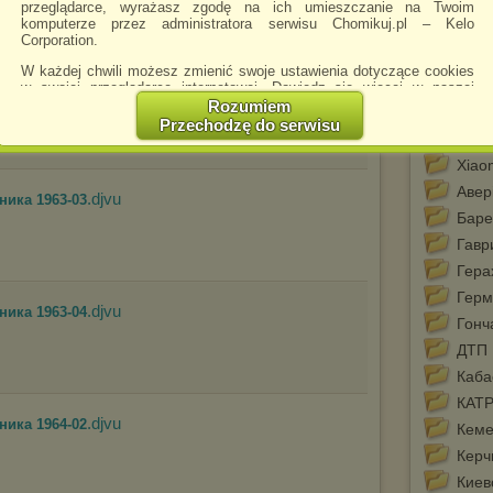
Sam
przeglądarce, wyrażasz zgodę na ich umieszczanie na Twoim
komputerze przez administratora serwisu Chomikuj.pl – Kelo
SKR
Corporation.
SMB
W każdej chwili możesz zmienić swoje ustawienia dotyczące cookies
.djvu
Spec
ника 1963-02
w swojej przeglądarce internetowej. Dowiedz się więcej w naszej
Polityce Prywatności -
http://chomikuj.pl/PolitykaPrywatnosci.aspx
.
Rozumiem
Tran
Przechodzę do serwisu
Jednocześnie informujemy że zmiana ustawień przeglądarki może
USB
spowodować ograniczenie korzystania ze strony Chomikuj.pl.
Xiao
W przypadku braku twojej zgody na akceptację cookies niestety
Авер
.djvu
prosimy o opuszczenie serwisu chomikuj.pl.
ника 1963-03
Баре
Wykorzystanie plików cookies
przez
Zaufanych Partnerów
Гавр
(dostosowanie reklam do Twoich potrzeb, analiza skuteczności działań
marketingowych).
Гера
Wyrażenie sprzeciwu spowoduje, że wyświetlana Ci reklama nie
Герм
będzie dopasowana do Twoich preferencji, a będzie to reklama
.djvu
ника 1963-04
Гонч
wyświetlona przypadkowo.
ДТП
Istnieje możliwość zmiany ustawień przeglądarki internetowej w
sposób uniemożliwiający przechowywanie plików cookies na
Каба
urządzeniu końcowym. Można również usunąć pliki cookies,
КАТР
dokonując odpowiednich zmian w ustawieniach przeglądarki
.djvu
internetowej.
ника 1964-02
Кеме
Pełną informację na ten temat znajdziesz pod adresem
Керч
http://chomikuj.pl/PolitykaPrywatnosci.aspx
.
Киев