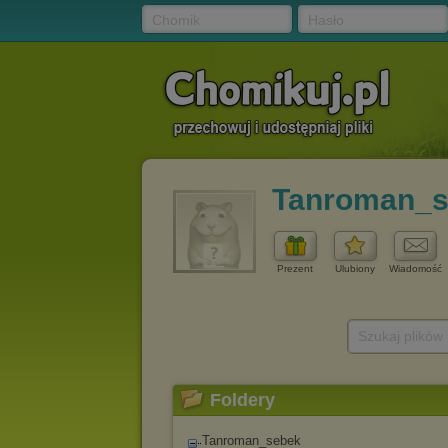
Chomik
Hasło
Tanroman_s
Prezent
Ulubiony
Wiadomość
Szukaj plików
Foldery
Tanroman_sebek