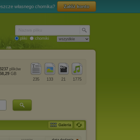
eszcze własnego chomika?
Załóż konto
Nazwa pliku
pliki
chomiki
3237
plików
58,29
GB
235
133
21
1775
Galeria
rozmiar
data dodania