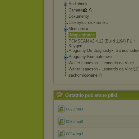
Audiobook
Camera
Dokumenty
Elektryka, elektronika
Mechanika
Nagie słońce
PCMSCAN v2.4.12 (Build 1194) PL +
Keygen !
Programy Do Diagnostyki Samochodó
Programy Komputerowe
Walter Isaacson - Leonardo da Vinci
Walter Isaacson - Leonardo da Vinci(1)
zachomikowane
Ostatnio pobierane pliki
0028.mp3
0035.mp3
0034.mp3