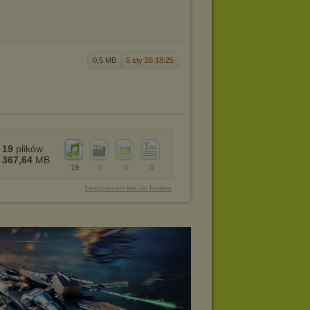
0,5 MB
5 sty 26 18:25
19
plików
367,64
MB
19
0
0
0
bezpośredni link do folderu