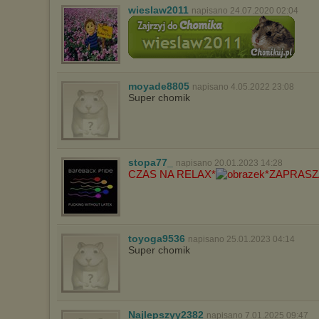
wieslaw2011
napisano 24.07.2020 02:04
moyade8805
napisano 4.05.2022 23:08
Super chomik
stopa77_
napisano 20.01.2023 14:28
CZAS NA RELAX*
*ZAPRAS
toyoga9536
napisano 25.01.2023 04:14
Super chomik
Najlepszyy2382
napisano 7.01.2025 09:47