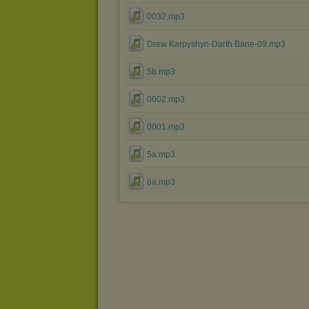
0032.mp3
Drew Karpyshyn-Darth Bane-09.mp3
5b.mp3
0002.mp3
0001.mp3
5a.mp3
6a.mp3