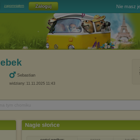
Nie masz j
zapomniałem
ebek
Sebastian
widziany: 11.11.2025 11:43
 na tym chomiku
Nagie słońce
sortuj według:
nazwa
typ pliku