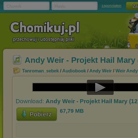
Chomik
Hasło
zapomniałem
Andy Weir - Projekt Hail Mary
Tanroman_sebek
/
Audiobook
/
Andy Weir
/
Weir Andy 
Play
Download:
Andy Weir - Projekt Hail Mary (1
Video
67,79 MB
Pobierz