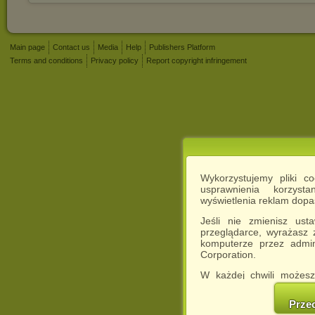
Main page
Contact us
Media
Help
Publishers Platform
Terms and conditions
Privacy policy
Report copyright infringement
Wykorzystujemy pliki c
usprawnienia korzyst
wyświetlenia reklam dop
Jeśli nie zmienisz ust
przeglądarce, wyrażasz
komputerze przez admin
Corporation.
W każdej chwili możesz
cookies w swojej przeglą
w naszej Pol
Prze
http://chomikuj.pl/Polity